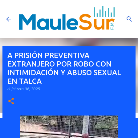
Ir al contenido principal
A PRISIÓN PREVENTIVA
EXTRANJERO POR ROBO CON
INTIMIDACIÓN Y ABUSO SEXUAL
EN TALCA
el
febrero 06, 2025