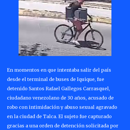
En momentos en que intentaba salir del país
desde el terminal de buses de Iquique, fue
detenido Santos Rafael Gallegos Carrasquel,
ciudadano venezolano de 30 años, acusado de
robo con intimidación y abuso sexual agravado
en la ciudad de Talca. El sujeto fue capturado
gracias a una orden de detención solicitada por