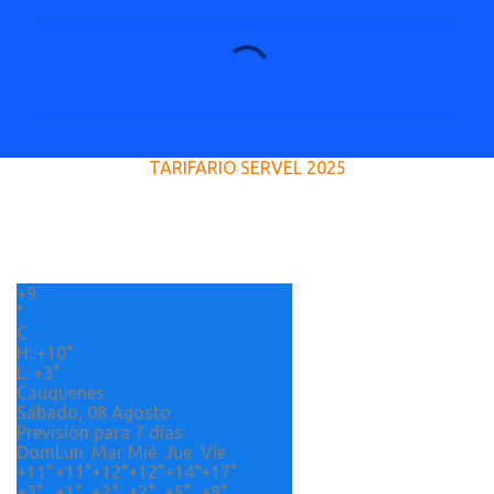
C
o
m
e
TARIFARIO SERVEL 2025
n
t
a
r
+
9
i
°
o
C
H:
+
10°
s
L:
+
3°
Cauquenes
Sábado, 08 Agosto
Previsión para 7 días
Dom
Lun
Mar
Mié
Jue
Vie
+
11°
+
11°
+
12°
+
12°
+
14°
+
17°
+
3°
+
1°
+
2°
+
2°
+
5°
+
8°