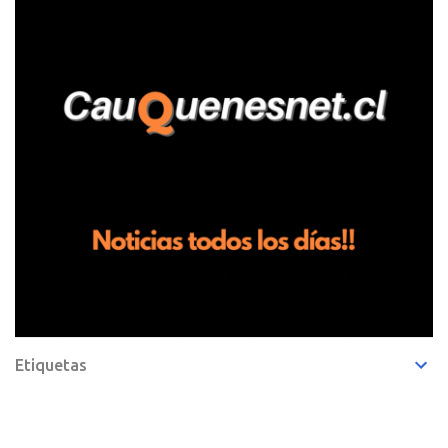
de frutillas, habría sostenido una discusión con su hermano, quien
permanecía en el lugar a bordo de una camioneta. De acuerdo con
la declaración, tras recriminarle por intervenir con los
trabajadores, el edil descendió del vehículo y, en medio de la
confrontación, la habría tomado de los hombros, empujado al
suelo y agredido con golpes de pies y manos, mientr...
Etiquetas