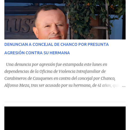
custodian fondos públicos— efectuaron transacciones por un
monto total de $116.075.918 entre enero de 2024 y junio de 2025.
En el detalle regional, se indica que en la comuna de Cauquenes se
identificó a cuatro funcionarios involucrados en este tipo de
operaciones. Asimismo, se precisa que uno de los casos
corresponde a un funcionario de la Municipalidad de Chanco,
DENUNCIAN A CONCEJAL DE CHANCO POR PRESUNTA
sumándose a otras comunas del Maule donde también se
AGRESIÓN CONTRA SU HERMANA
detectaron incumplimientos a la normativa vigente. El informe
precisa que la mayor cantidad de dinero apostado se registró en
Una denuncia por agresión fue estampada este lunes en
Talca, donde...
dependencias de la Oficina de Violencia Intrafamiliar de
Carabineros de Cauquenes en contra del concejal por Chanco,
Alfonso Meza, tras ser acusado por su hermana, de 41 años, quien
aseguró haber sido víctima de un violento episodio en un predio
agrícola familiar. Según consta en el parte policial, la denunciante
relató que los hechos ocurrieron cerca de las 11:30 horas en el
fundo San Baldomero, ubicado en el sector Dollimbuta, comuna de
Pelluhue. Allí, mientras se encontraba junto a su madre y su hijo
entregando recomendaciones a los trabajadores de la plantación