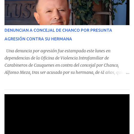
En el detalle regional, se indica que en la comuna de Cauquenes se
identificó a cuatro funcionarios involucrados en este tipo de
operaciones. Asimismo, se precisa que uno de los casos
corresponde a un funcionario de la Municipalidad de Chanco,
DENUNCIAN A CONCEJAL DE CHANCO POR PRESUNTA
sumándose a otras comunas del Maule donde también se
AGRESIÓN CONTRA SU HERMANA
detectaron incumplimientos a la normativa vigente. El informe
precisa que la mayor cantidad de dinero apostado se registró en
Una denuncia por agresión fue estampada este lunes en
Talca, donde...
dependencias de la Oficina de Violencia Intrafamiliar de
Carabineros de Cauquenes en contra del concejal por Chanco,
Alfonso Meza, tras ser acusado por su hermana, de 41 años, quien
aseguró haber sido víctima de un violento episodio en un predio
agrícola familiar. Según consta en el parte policial, la denunciante
relató que los hechos ocurrieron cerca de las 11:30 horas en el
fundo San Baldomero, ubicado en el sector Dollimbuta, comuna de
Pelluhue. Allí, mientras se encontraba junto a su madre y su hijo
entregando recomendaciones a los trabajadores de la plantación
de frutillas, habría sostenido una discusión con su hermano, quien
permanecía en el lugar a bordo de una camioneta. De acuerdo con