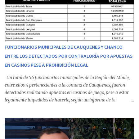
equipo médico determinó su traslado de urgencia al Hospital
Regional de Talca y dado la urgencia la ambulancia partió hacia
Talca con escolta de Carabineros. En medio del traslado, el
estudiante de medicina de 25 años, se agravó y pese a los esfuerzos
del personal de emergencia terminó falleciendo, sin alcanzar a
recibir atención especializada en el centro de destino. Apenas se
FUNCIONARIOS MUNICIPALES DE CAUQUENES Y CHANCO
conoció la gravedad de su condición, sus padres —residentes en
ENTRE LOS DETECTADOS POR CONTRALORÍA POR APUESTAS
Villarrica— se trasladaron a Cauquenes con la esperanza de una
EN CASINOS PESE A PROHIBICIÓN LEGAL
evolución favorable. No obstante, alrededo...
Un total de 56 funcionarios municipales de la Región del Maule,
entre ellos 4 pertenecientes a la comuna de Cauquenes, fueron
detectados realizando apuestas en casinos de juego, pese a estar
legalmente impedidos de hacerlo, según un informe de la
Contraloría General de la República . Los antecedentes forman
parte del Consolidado de Información Circular (CIC) N° 20, el cual
estableció que estos funcionarios —quienes administran o
custodian fondos públicos— efectuaron transacciones por un
monto total de $116.075.918 entre enero de 2024 y junio de 2025.