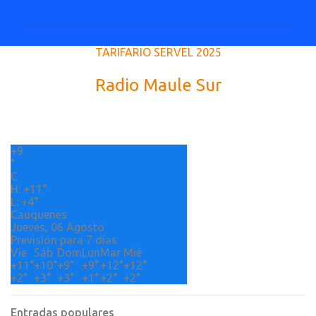
m
e
TARIFARIO SERVEL 2025
n
t
Radio Maule Sur
a
r
i
+
9
o
°
s
C
H:
+
11°
L:
+
4°
Cauquenes
Jueves, 06 Agosto
Previsión para 7 días
Vie
Sáb
Dom
Lun
Mar
Mié
+
11°
+
10°
+
9°
+
9°
+
12°
+
12°
+
2°
+
3°
+
3°
+
1°
+
2°
+
2°
Entradas populares