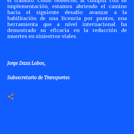
el tránsito. Como Gobierno, al cumplir con su
implementación, estamos abriendo el camino
hacia el siguiente desafío: avanzar a la
habilitación de una licencia por puntos, una
herramienta que a nivel internacional ha
demostrado su eficacia en la reducción de
muertes en siniestros viales.
Jorge Daza Lobos,
Subsecretario de Transportes
C
o