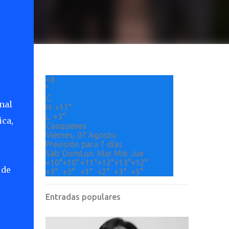
+
8
°
C
nal
H:
+
11°
L:
+
3°
ica,
Cauquenes
Viernes, 07 Agosto
Previsión para 7 días
Sáb
Dom
Lun
Mar
Mié
Jue
+
10°
+
10°
+
11°
+
12°
+
13°
+
12°
 de
+
3°
+
3°
+
1°
+
2°
+
3°
+
5°
Entradas populares