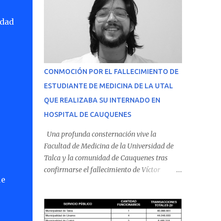
idad
CONMOCIÓN POR EL FALLECIMIENTO DE
ESTUDIANTE DE MEDICINA DE LA UTAL
QUE REALIZABA SU INTERNADO EN
HOSPITAL DE CAUQUENES
Una profunda consternación vive la
Facultad de Medicina de la Universidad de
Talca y la comunidad de Cauquenes tras
confirmarse el fallecimiento de Víctor
ue
Villena Pavez, estudiante de medicina que
realizaba su internado en el Hospital de
Cauquenes. De acuerdo con los antecedentes
conocidos, el joven se presentó a cumplir su