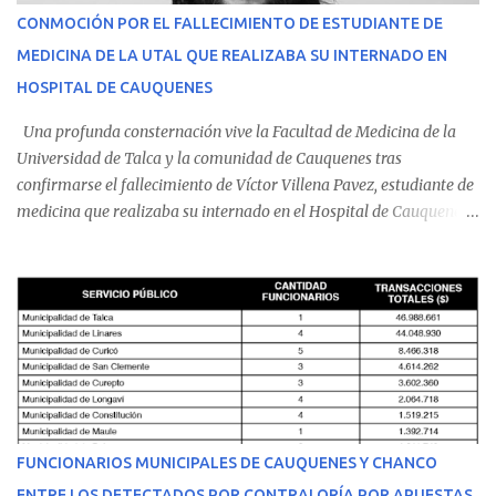
CONMOCIÓN POR EL FALLECIMIENTO DE ESTUDIANTE DE
MEDICINA DE LA UTAL QUE REALIZABA SU INTERNADO EN
HOSPITAL DE CAUQUENES
Una profunda consternación vive la Facultad de Medicina de la
Universidad de Talca y la comunidad de Cauquenes tras
confirmarse el fallecimiento de Víctor Villena Pavez, estudiante de
medicina que realizaba su internado en el Hospital de Cauquenes.
De acuerdo con los antecedentes conocidos, el joven se presentó a
cumplir su jornada en el recinto asistencial manifestando
malestares físicos. Dada la complejidad de su estado de salud, el
equipo médico determinó su traslado de urgencia al Hospital
Regional de Talca y dado la urgencia la ambulancia partió hacia
Talca con escolta de Carabineros. En medio del traslado, el
estudiante de medicina de 25 años, se agravó y pese a los esfuerzos
del personal de emergencia terminó falleciendo, sin alcanzar a
recibir atención especializada en el centro de destino. Apenas se
FUNCIONARIOS MUNICIPALES DE CAUQUENES Y CHANCO
conoció la gravedad de su condición, sus padres —residentes en
ENTRE LOS DETECTADOS POR CONTRALORÍA POR APUESTAS