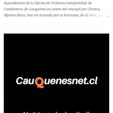
Talca, donde...
dependencias de la Oficina de Violencia Intrafamiliar de
Carabineros de Cauquenes en contra del concejal por Chanco,
Alfonso Meza, tras ser acusado por su hermana, de 41 años, quien
aseguró haber sido víctima de un violento episodio en un predio
agrícola familiar. Según consta en el parte policial, la denunciante
relató que los hechos ocurrieron cerca de las 11:30 horas en el
fundo San Baldomero, ubicado en el sector Dollimbuta, comuna de
Pelluhue. Allí, mientras se encontraba junto a su madre y su hijo
entregando recomendaciones a los trabajadores de la plantación
de frutillas, habría sostenido una discusión con su hermano, quien
permanecía en el lugar a bordo de una camioneta. De acuerdo con
la declaración, tras recriminarle por intervenir con los
trabajadores, el edil descendió del vehículo y, en medio de la
confrontación, la habría tomado de los hombros, empujado al
suelo y agredido con golpes de pies y manos, mientr...