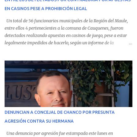
Villarrica— se trasladaron a Cauquenes con la esperanza de una
EN CASINOS PESE A PROHIBICIÓN LEGAL
evolución favorable. No obstante, alrededo...
Un total de 56 funcionarios municipales de la Región del Maule,
entre ellos 4 pertenecientes a la comuna de Cauquenes, fueron
detectados realizando apuestas en casinos de juego, pese a estar
legalmente impedidos de hacerlo, según un informe de la
Contraloría General de la República . Los antecedentes forman
parte del Consolidado de Información Circular (CIC) N° 20, el cual
estableció que estos funcionarios —quienes administran o
custodian fondos públicos— efectuaron transacciones por un
monto total de $116.075.918 entre enero de 2024 y junio de 2025.
En el detalle regional, se indica que en la comuna de Cauquenes se
identificó a cuatro funcionarios involucrados en este tipo de
operaciones. Asimismo, se precisa que uno de los casos
corresponde a un funcionario de la Municipalidad de Chanco,
DENUNCIAN A CONCEJAL DE CHANCO POR PRESUNTA
sumándose a otras comunas del Maule donde también se
AGRESIÓN CONTRA SU HERMANA
detectaron incumplimientos a la normativa vigente. El informe
precisa que la mayor cantidad de dinero apostado se registró en
Una denuncia por agresión fue estampada este lunes en