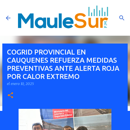
Ir al contenido principal
COGRID PROVINCIAL EN
CAUQUENES REFUERZA MEDIDAS
PREVENTIVAS ANTE ALERTA ROJA
POR CALOR EXTREMO
el
enero 10, 2025