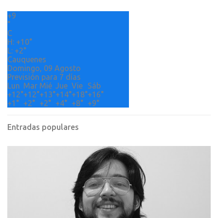
r
+
9
i
°
o
C
H:
+
10°
s
L:
+
2°
Cauquenes
Domingo, 09 Agosto
Previsión para 7 días
Lun
Mar
Mié
Jue
Vie
Sáb
+
12°
+
12°
+
13°
+
14°
+
18°
+
16°
+
1°
+
2°
+
2°
+
4°
+
8°
+
9°
Entradas populares