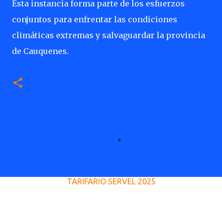
Esta instancia forma parte de los esfuerzos
conjuntos para enfrentar las condiciones
climáticas extremas y salvaguardar la provincia
de Cauquenes.
C
o
m
e
TARIFARIO SERVEL 2025
n
t
a