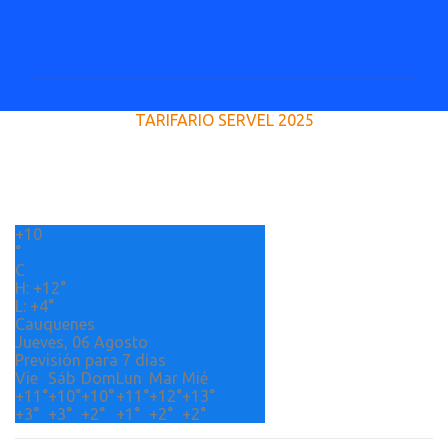
C
o
m
e
TARIFARIO SERVEL 2025
n
t
a
r
+
10
i
°
o
C
H:
+
12°
s
L:
+
4°
Cauquenes
Jueves, 06 Agosto
Previsión para 7 días
Vie
Sáb
Dom
Lun
Mar
Mié
+
11°
+
10°
+
10°
+
11°
+
12°
+
13°
+
3°
+
3°
+
2°
+
1°
+
2°
+
2°