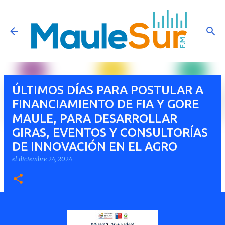
Ir al contenido principal
ÚLTIMOS DÍAS PARA POSTULAR A
FINANCIAMIENTO DE FIA Y GORE
MAULE, PARA DESARROLLAR
GIRAS, EVENTOS Y CONSULTORÍAS
DE INNOVACIÓN EN EL AGRO
el
diciembre 24, 2024