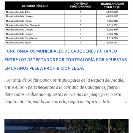
malestares físicos. Dada la complejidad de su estado de salud, el
equipo médico determinó su traslado de urgencia al Hospital
Regional de Talca y dado la urgencia la ambulancia partió hacia
Talca con escolta de Carabineros. En medio del traslado, el
estudiante de medicina de 25 años, se agravó y pese a los esfuerzos
del personal de emergencia terminó falleciendo, sin alcanzar a
recibir atención especializada en el centro de destino. Apenas se
FUNCIONARIOS MUNICIPALES DE CAUQUENES Y CHANCO
conoció la gravedad de su condición, sus padres —residentes en
ENTRE LOS DETECTADOS POR CONTRALORÍA POR APUESTAS
Villarrica— se trasladaron a Cauquenes con la esperanza de una
EN CASINOS PESE A PROHIBICIÓN LEGAL
evolución favorable. No obstante, alrededo...
Un total de 56 funcionarios municipales de la Región del Maule,
entre ellos 4 pertenecientes a la comuna de Cauquenes, fueron
detectados realizando apuestas en casinos de juego, pese a estar
legalmente impedidos de hacerlo, según un informe de la
Contraloría General de la República . Los antecedentes forman
parte del Consolidado de Información Circular (CIC) N° 20, el cual
estableció que estos funcionarios —quienes administran o
custodian fondos públicos— efectuaron transacciones por un