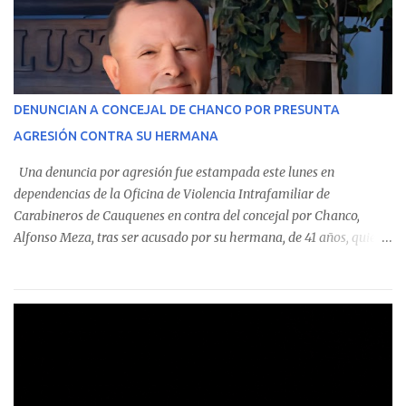
monto total de $116.075.918 entre enero de 2024 y junio de 2025.
En el detalle regional, se indica que en la comuna de Cauquenes se
identificó a cuatro funcionarios involucrados en este tipo de
operaciones. Asimismo, se precisa que uno de los casos
corresponde a un funcionario de la Municipalidad de Chanco,
DENUNCIAN A CONCEJAL DE CHANCO POR PRESUNTA
sumándose a otras comunas del Maule donde también se
AGRESIÓN CONTRA SU HERMANA
detectaron incumplimientos a la normativa vigente. El informe
precisa que la mayor cantidad de dinero apostado se registró en
Una denuncia por agresión fue estampada este lunes en
Talca, donde...
dependencias de la Oficina de Violencia Intrafamiliar de
Carabineros de Cauquenes en contra del concejal por Chanco,
Alfonso Meza, tras ser acusado por su hermana, de 41 años, quien
aseguró haber sido víctima de un violento episodio en un predio
agrícola familiar. Según consta en el parte policial, la denunciante
relató que los hechos ocurrieron cerca de las 11:30 horas en el
fundo San Baldomero, ubicado en el sector Dollimbuta, comuna de
Pelluhue. Allí, mientras se encontraba junto a su madre y su hijo
entregando recomendaciones a los trabajadores de la plantación
de frutillas, habría sostenido una discusión con su hermano, quien