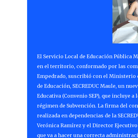
El Servicio Local de Educación Pública 
en el territorio, conformado por las co
Empedrado, suscribió con el Ministerio d
de Educación, SECREDUC Maule, un nuevo
Educativa (Convenio SEP), que incluye a 
régimen de Subvención. La firma del con
realizada en dependencias de la SECREDU
Verónica Ramírez y el Director Ejecutiv
que va a hacer una correcta administrac