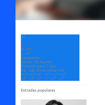
+
9
°
C
H:
+
11°
L:
+
4°
Cauquenes
Jueves, 06 Agosto
Previsión para 7 días
Vie
Sáb
Dom
Lun
Mar
Mié
+
11°
+
10°
+
9°
+
9°
+
12°
+
12°
+
2°
+
3°
+
3°
+
1°
+
2°
+
2°
Entradas populares