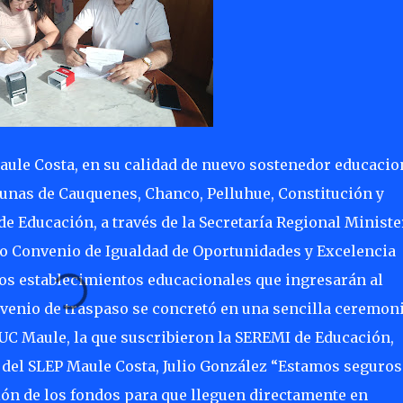
Maule Costa, en su calidad de nuevo sostenedor educacio
munas de Cauquenes, Chanco, Pelluhue, Constitución y
e Educación, a través de la Secretaría Regional Ministe
 Convenio de Igualdad de Oportunidades y Excelencia
los establecimientos educacionales que ingresarán al
venio de traspaso se concretó en una sencilla ceremon
C Maule, la que suscribieron la SEREMI de Educación,
o del SLEP Maule Costa, Julio González “Estamos seguros
ión de los fondos para que lleguen directamente en