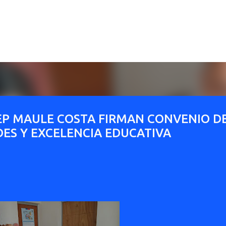
Ir al contenido principal
LEP MAULE COSTA FIRMAN CONVENIO D
ES Y EXCELENCIA EDUCATIVA