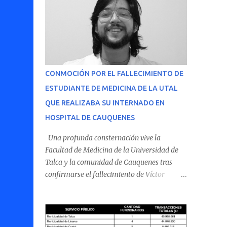
CONMOCIÓN POR EL FALLECIMIENTO DE
ESTUDIANTE DE MEDICINA DE LA UTAL
QUE REALIZABA SU INTERNADO EN
HOSPITAL DE CAUQUENES
Una profunda consternación vive la
Facultad de Medicina de la Universidad de
Talca y la comunidad de Cauquenes tras
confirmarse el fallecimiento de Víctor
Villena Pavez, estudiante de medicina que
realizaba su internado en el Hospital de
Cauquenes. De acuerdo con los antecedentes
conocidos, el joven se presentó a cumplir su