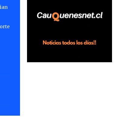
horas en el fundo San Baldomero, ubicado
ian
en el sector Dollimbuta, comuna de
Pelluhue. Allí, mientras se encontraba junto
orte
a su madre y su hijo entregando
recomendaciones a los trabajadores de la
plantación de frutillas, habría sostenido una
discusión con su hermano, quien permanecía
en el lugar a bordo de una camioneta. De
acuerdo con la declaración, tras recriminarle
por intervenir con los trabajadores, el edil
descendió del vehículo y, en medio de la
confrontación, la habría tomado de los
hombros, empujado al suelo y agredido con
golpes de pies y manos, mientr...