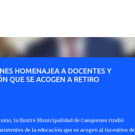
Ir al contenido principal
NES HOMENAJEA A DOCENTES Y
ÓN QUE SE ACOGEN A RETIRO
smo, la Ilustre Municipalidad de Cauquenes rindió
sistentes de la educación que se acogen al incentivo de