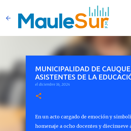
MUNICIPALIDAD DE CAUQUE
ASISTENTES DE LA EDUCACI
el
diciembre 16, 2024
En un acto cargado de emoción y simboli
homenaje a ocho docentes y diecinueve a