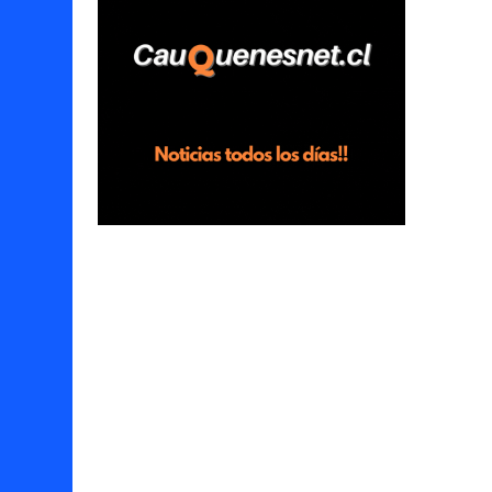
horas en el fundo San Baldomero, ubicado
en el sector Dollimbuta, comuna de
Pelluhue. Allí, mientras se encontraba junto
a su madre y su hijo entregando
recomendaciones a los trabajadores de la
plantación de frutillas, habría sostenido una
discusión con su hermano, quien permanecía
en el lugar a bordo de una camioneta. De
acuerdo con la declaración, tras recriminarle
por intervenir con los trabajadores, el edil
descendió del vehículo y, en medio de la
confrontación, la habría tomado de los
hombros, empujado al suelo y agredido con
golpes de pies y manos, mientr...