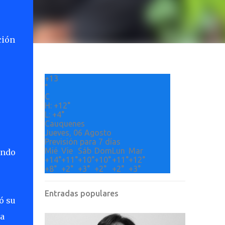
ción
+
13
°
C
H:
+
12°
L:
+
4°
Cauquenes
Jueves, 06 Agosto
Previsión para 7 días
Mié
Vie
Sáb
Dom
Lun
Mar
ando
+
14°
+
11°
+
10°
+
10°
+
11°
+
12°
+
8°
+
2°
+
3°
+
2°
+
2°
+
3°
Entradas populares
ó su
la