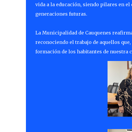
vida a la educación, siendo pilares en el
generaciones futuras.
La Municipalidad de Cauquenes reafirma
reconociendo el trabajo de aquellos que,
formación de los habitantes de nuestra