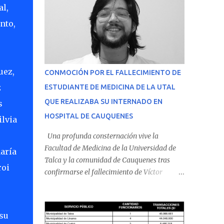
l,
nto,
uez,
CONMOCIÓN POR EL FALLECIMIENTO DE
z
ESTUDIANTE DE MEDICINA DE LA UTAL
QUE REALIZABA SU INTERNADO EN
s
HOSPITAL DE CAUQUENES
ilvia
Una profunda consternación vive la
Facultad de Medicina de la Universidad de
aría
Talca y la comunidad de Cauquenes tras
roi
confirmarse el fallecimiento de Víctor
Villena Pavez, estudiante de medicina que
realizaba su internado en el Hospital de
Cauquenes. De acuerdo con los antecedentes
su
conocidos, el joven se presentó a cumplir su