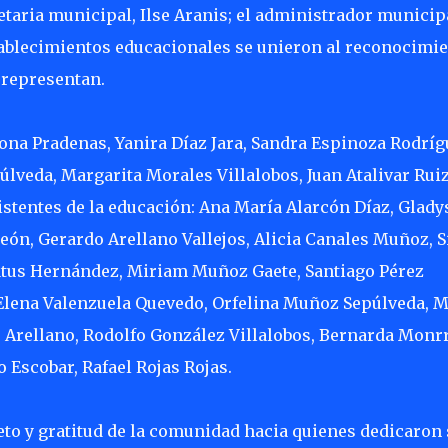
taria municipal, Ilse Aranis; el administrador municipa
tablecimientos educacionales se unieron al reconocimie
 representan.
a Pradenas, Yanira Díaz Jara, Sandra Espinoza Rodríg
lveda, Margarita Morales Villalobos, Juan Atalivar Rui
istentes de la educación: Ana María Alarcón Díaz, Glady
ón, Gerardo Arellano Vallejos, Alicia Canales Muñoz, S
tus Hernández, Miriam Muñoz Gaete, Santiago Pérez
 Elena Valenzuela Quevedo, Orfelina Muñoz Sepúlveda, M
 Arellano, Rodolfo González Villalobos, Bernarda Monr
o Escobar, Rafael Rojas Rojas.
to y gratitud de la comunidad hacia quienes dedicaron 