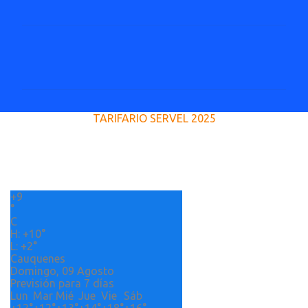
C
o
m
e
TARIFARIO SERVEL 2025
n
t
a
r
+
9
i
°
o
C
H:
+
10°
s
L:
+
2°
Cauquenes
Domingo, 09 Agosto
Previsión para 7 días
Lun
Mar
Mié
Jue
Vie
Sáb