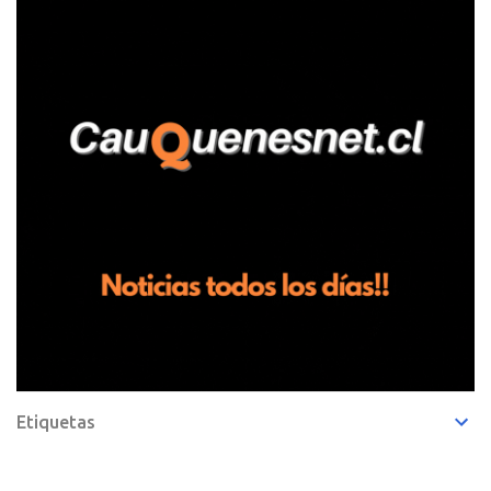
entregando recomendaciones a los trabajadores de la plantación
de frutillas, habría sostenido una discusión con su hermano, quien
permanecía en el lugar a bordo de una camioneta. De acuerdo con
la declaración, tras recriminarle por intervenir con los
trabajadores, el edil descendió del vehículo y, en medio de la
confrontación, la habría tomado de los hombros, empujado al
suelo y agredido con golpes de pies y manos, mientr...
Etiquetas