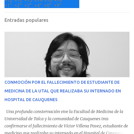
+
12°
+
12°
+
13°
+
14°
+
18°
+
16°
+
1°
+
2°
+
2°
+
4°
+
8°
+
9°
Entradas populares
CONMOCIÓN POR EL FALLECIMIENTO DE ESTUDIANTE DE
MEDICINA DE LA UTAL QUE REALIZABA SU INTERNADO EN
HOSPITAL DE CAUQUENES
Una profunda consternación vive la Facultad de Medicina de la
Universidad de Talca y la comunidad de Cauquenes tras
confirmarse el fallecimiento de Víctor Villena Pavez, estudiante de
medicina que realizaba su internado en el Hospital de Cauquenes.