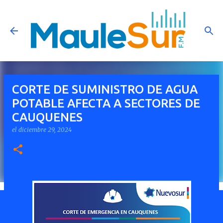
Ir al contenido principal
CORTE DE SUMINISTRO DE AGUA
POTABLE AFECTA A SECTORES DE
CAUQUENES
el
diciembre 29, 2024