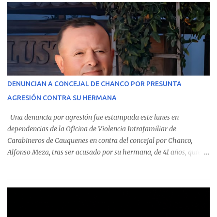
estableció que estos funcionarios —quienes administran o
custodian fondos públicos— efectuaron transacciones por un
monto total de $116.075.918 entre enero de 2024 y junio de 2025.
En el detalle regional, se indica que en la comuna de Cauquenes se
identificó a cuatro funcionarios involucrados en este tipo de
operaciones. Asimismo, se precisa que uno de los casos
corresponde a un funcionario de la Municipalidad de Chanco,
DENUNCIAN A CONCEJAL DE CHANCO POR PRESUNTA
sumándose a otras comunas del Maule donde también se
AGRESIÓN CONTRA SU HERMANA
detectaron incumplimientos a la normativa vigente. El informe
precisa que la mayor cantidad de dinero apostado se registró en
Una denuncia por agresión fue estampada este lunes en
Talca, donde...
dependencias de la Oficina de Violencia Intrafamiliar de
Carabineros de Cauquenes en contra del concejal por Chanco,
Alfonso Meza, tras ser acusado por su hermana, de 41 años, quien
aseguró haber sido víctima de un violento episodio en un predio
agrícola familiar. Según consta en el parte policial, la denunciante
relató que los hechos ocurrieron cerca de las 11:30 horas en el
fundo San Baldomero, ubicado en el sector Dollimbuta, comuna de
Pelluhue. Allí, mientras se encontraba junto a su madre y su hijo