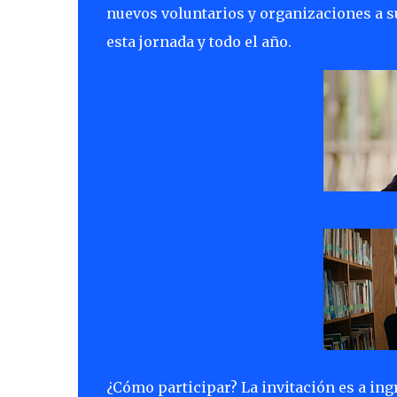
nuevos voluntarios y organizaciones a s
esta jornada y todo el año.
¿Cómo participar? La invitación es a in