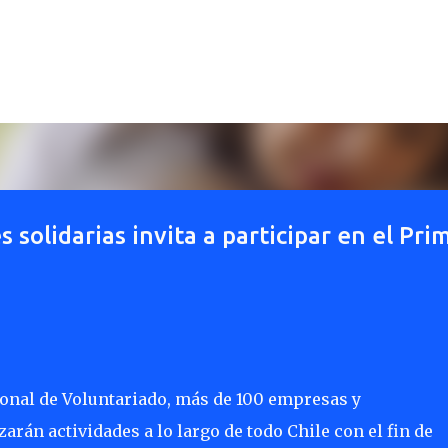
Ir al contenido principal
olidarias invita a participar en el Pri
ional de Voluntariado, más de 100 empresas y
zarán actividades a lo largo de todo Chile con el fin de