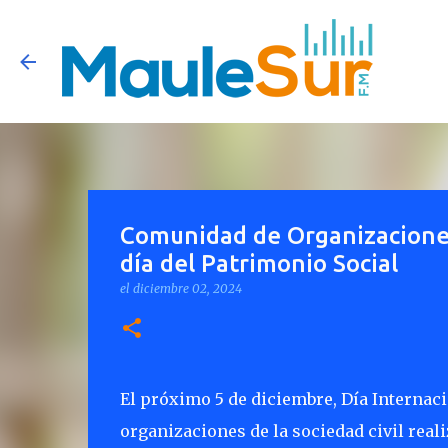
Comunidad de Organizaciones s
día del Patrimonio Social
el
diciembre 02, 2024
El próximo 5 de diciembre, Día Internac
organizaciones de la sociedad civil reali