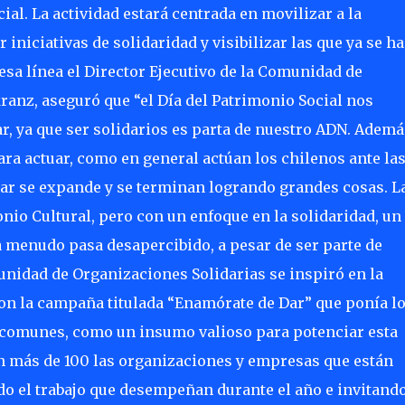
ial. La actividad estará centrada en movilizar a la
 iniciativas de solidaridad y visibilizar las que ya se h
 esa línea el Director Ejecutivo de la Comunidad de
anz, aseguró que “el Día del Patrimonio Social nos
, ya que ser solidarios es parta de nuestro ADN. Ademá
ra actuar, como en general actúan los chilenos ante la
ar se expande y se terminan logrando grandes cosas. L
onio Cultural, pero con un enfoque en la solidaridad, un
a menudo pasa desapercibido, a pesar de ser parte de
unidad de Organizaciones Solidarias se inspiró en la
on la campaña titulada “Enamórate de Dar” que ponía l
os comunes, como un insumo valioso para potenciar esta
on más de 100 las organizaciones y empresas que están
do el trabajo que desempeñan durante el año e invitando