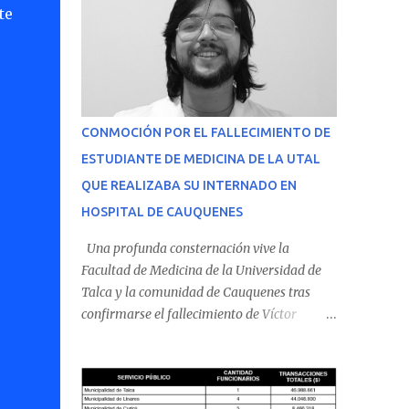
te
CONMOCIÓN POR EL FALLECIMIENTO DE
ESTUDIANTE DE MEDICINA DE LA UTAL
QUE REALIZABA SU INTERNADO EN
HOSPITAL DE CAUQUENES
Una profunda consternación vive la
Facultad de Medicina de la Universidad de
Talca y la comunidad de Cauquenes tras
confirmarse el fallecimiento de Víctor
Villena Pavez, estudiante de medicina que
realizaba su internado en el Hospital de
Cauquenes. De acuerdo con los antecedentes
conocidos, el joven se presentó a cumplir su