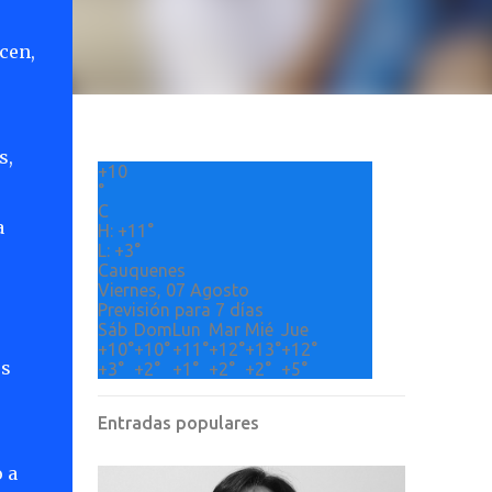
acen,
s,
+
10
s
°
C
a
H:
+
11°
L:
+
3°
Cauquenes
Viernes, 07 Agosto
Previsión para 7 días
Sáb
Dom
Lun
Mar
Mié
Jue
+
10°
+
10°
+
11°
+
12°
+
13°
+
12°
os
+
3°
+
2°
+
1°
+
2°
+
2°
+
5°
Entradas populares
 a