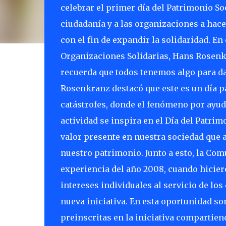
celebrar el primer día del Patrimonio Soc
ciudadanía y a las organizaciones a hacer
con el fin de expandir la solidaridad. En
Organizaciones Solidarias, Hans Rosenkr
recuerda que todos tenemos algo para dar
Rosenkranz destacó que este es un día pa
catástrofes, donde el fenómeno por ayud
actividad se inspira en el Día del Patrim
valor presente en nuestra sociedad que 
nuestro patrimonio. Junto a esto, la Com
experiencia del año 2008, cuando hicier
intereses individuales al servicio de l
nueva iniciativa. En esta oportunidad s
preinscritas en la iniciativa compartien