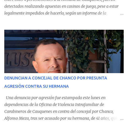
detectados realizando apuestas en casinos de juego, pese a estar
legalmente impedidos de hacerlo, según un informe de la
Contraloría General de la República . Los antecedentes forman
parte del Consolidado de Información Circular (CIC) N° 20, el cual
estableció que estos funcionarios —quienes administran o
custodian fondos públicos— efectuaron transacciones por un
monto total de $116.075.918 entre enero de 2024 y junio de 2025.
En el detalle regional, se indica que en la comuna de Cauquenes se
identificó a cuatro funcionarios involucrados en este tipo de
operaciones. Asimismo, se precisa que uno de los casos
corresponde a un funcionario de la Municipalidad de Chanco,
DENUNCIAN A CONCEJAL DE CHANCO POR PRESUNTA
sumándose a otras comunas del Maule donde también se
AGRESIÓN CONTRA SU HERMANA
detectaron incumplimientos a la normativa vigente. El informe
precisa que la mayor cantidad de dinero apostado se registró en
Una denuncia por agresión fue estampada este lunes en
Talca, donde...
dependencias de la Oficina de Violencia Intrafamiliar de
Carabineros de Cauquenes en contra del concejal por Chanco,
Alfonso Meza, tras ser acusado por su hermana, de 41 años, quien
aseguró haber sido víctima de un violento episodio en un predio