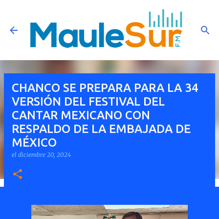
Ir al contenido principal
CHANCO SE PREPARA PARA LA 34
VERSIÓN DEL FESTIVAL DEL
CANTAR MEXICANO CON
RESPALDO DE LA EMBAJADA DE
MÉXICO
el
diciembre 20, 2024