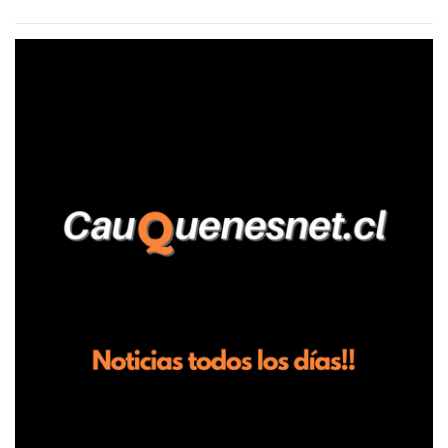
agrícola familiar. Según consta en el parte policial, la denunciante
relató que los hechos ocurrieron cerca de las 11:30 horas en el
fundo San Baldomero, ubicado en el sector Dollimbuta, comuna de
Pelluhue. Allí, mientras se encontraba junto a su madre y su hijo
entregando recomendaciones a los trabajadores de la plantación
de frutillas, habría sostenido una discusión con su hermano, quien
permanecía en el lugar a bordo de una camioneta. De acuerdo con
la declaración, tras recriminarle por intervenir con los
trabajadores, el edil descendió del vehículo y, en medio de la
confrontación, la habría tomado de los hombros, empujado al
suelo y agredido con golpes de pies y manos, mientr...