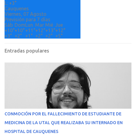
s
L:
+
3°
Cauquenes
Viernes, 07 Agosto
Previsión para 7 días
Sáb
Dom
Lun
Mar
Mié
Jue
+
10°
+
10°
+
11°
+
12°
+
13°
+
12°
+
3°
+
2°
+
1°
+
2°
+
2°
+
5°
Entradas populares
CONMOCIÓN POR EL FALLECIMIENTO DE ESTUDIANTE DE
MEDICINA DE LA UTAL QUE REALIZABA SU INTERNADO EN
HOSPITAL DE CAUQUENES