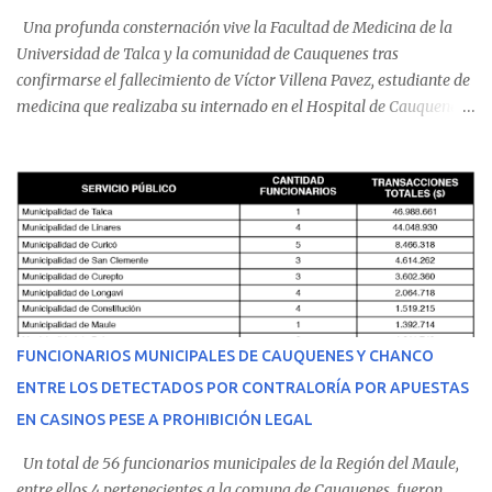
Una profunda consternación vive la Facultad de Medicina de la
Universidad de Talca y la comunidad de Cauquenes tras
confirmarse el fallecimiento de Víctor Villena Pavez, estudiante de
medicina que realizaba su internado en el Hospital de Cauquenes.
De acuerdo con los antecedentes conocidos, el joven se presentó a
cumplir su jornada en el recinto asistencial manifestando
malestares físicos. Dada la complejidad de su estado de salud, el
equipo médico determinó su traslado de urgencia al Hospital
Regional de Talca y dado la urgencia la ambulancia partió hacia
Talca con escolta de Carabineros. En medio del traslado, el
estudiante de medicina de 25 años, se agravó y pese a los esfuerzos
del personal de emergencia terminó falleciendo, sin alcanzar a
recibir atención especializada en el centro de destino. Apenas se
FUNCIONARIOS MUNICIPALES DE CAUQUENES Y CHANCO
conoció la gravedad de su condición, sus padres —residentes en
ENTRE LOS DETECTADOS POR CONTRALORÍA POR APUESTAS
Villarrica— se trasladaron a Cauquenes con la esperanza de una
EN CASINOS PESE A PROHIBICIÓN LEGAL
evolución favorable. No obstante, alrededo...
Un total de 56 funcionarios municipales de la Región del Maule,
entre ellos 4 pertenecientes a la comuna de Cauquenes, fueron