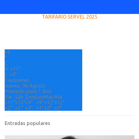
m
e
TARIFARIO SERVEL 2025
n
t
a
r
+
9
i
°
o
C
H:
+
11°
s
L:
+
4°
Cauquenes
Jueves, 06 Agosto
Previsión para 7 días
Vie
Sáb
Dom
Lun
Mar
Mié
+
11°
+
10°
+
9°
+
9°
+
12°
+
12°
+
2°
+
3°
+
3°
+
1°
+
2°
+
2°
Entradas populares