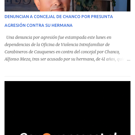
operaciones. Asimismo, se precisa que uno de los casos
corresponde a un funcionario de la Municipalidad de Chanco,
DENUNCIAN A CONCEJAL DE CHANCO POR PRESUNTA
sumándose a otras comunas del Maule donde también se
AGRESIÓN CONTRA SU HERMANA
detectaron incumplimientos a la normativa vigente. El informe
precisa que la mayor cantidad de dinero apostado se registró en
Una denuncia por agresión fue estampada este lunes en
Talca, donde...
dependencias de la Oficina de Violencia Intrafamiliar de
Carabineros de Cauquenes en contra del concejal por Chanco,
Alfonso Meza, tras ser acusado por su hermana, de 41 años, quien
aseguró haber sido víctima de un violento episodio en un predio
agrícola familiar. Según consta en el parte policial, la denunciante
relató que los hechos ocurrieron cerca de las 11:30 horas en el
fundo San Baldomero, ubicado en el sector Dollimbuta, comuna de
Pelluhue. Allí, mientras se encontraba junto a su madre y su hijo
entregando recomendaciones a los trabajadores de la plantación
de frutillas, habría sostenido una discusión con su hermano, quien
permanecía en el lugar a bordo de una camioneta. De acuerdo con
la declaración, tras recriminarle por intervenir con los
trabajadores, el edil descendió del vehículo y, en medio de la