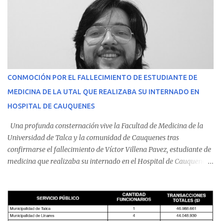
CONMOCIÓN POR EL FALLECIMIENTO DE ESTUDIANTE DE
MEDICINA DE LA UTAL QUE REALIZABA SU INTERNADO EN
HOSPITAL DE CAUQUENES
Una profunda consternación vive la Facultad de Medicina de la
Universidad de Talca y la comunidad de Cauquenes tras
confirmarse el fallecimiento de Víctor Villena Pavez, estudiante de
medicina que realizaba su internado en el Hospital de Cauquenes.
De acuerdo con los antecedentes conocidos, el joven se presentó a
cumplir su jornada en el recinto asistencial manifestando
malestares físicos. Dada la complejidad de su estado de salud, el
equipo médico determinó su traslado de urgencia al Hospital
Regional de Talca y dado la urgencia la ambulancia partió hacia