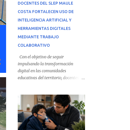
DOCENTES DEL SLEP MAULE
COSTA FORTALECEN USO DE
INTELIGENCIA ARTIFICIAL Y
HERRAMIENTAS DIGITALES
MEDIANTE TRABAJO
COLABORATIVO
Con el objetivo de seguir
impulsando la transformación
digital en las comunidades
educativas del territorio, docentes de
los liceos de Pelluhue y Bicentenario
de Cauquenes participaron en una
jornada de capacitación y trabajo
colaborativo junto a profesores de la
Escuela Básica Los Conquistadores,
compartiendo experiencias sobre el
uso de Inteligencia Artificial (IA) y