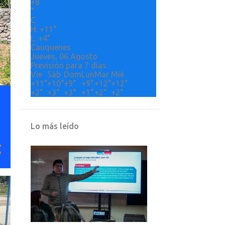
+
8
°
C
H:
+
11°
L:
+
4°
Cauquenes
Jueves, 06 Agosto
Previsión para 7 días
Vie
Sáb
Dom
Lun
Mar
Mié
+
11°
+
10°
+
9°
+
9°
+
12°
+
12°
+
2°
+
3°
+
3°
+
1°
+
2°
+
2°
Lo más leído