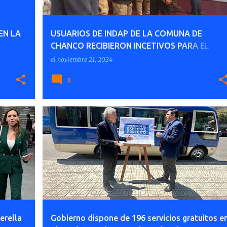
EN LA
USUARIOS DE INDAP DE LA COMUNA DE
CHANCO RECIBIERON INCETIVOS PARA EL
FORTALECIMIENTO GANADERO Y APÍCOLA A
el
noviembre 21, 2024
TRAVÉS DE CONVENIO INDAP-GORE MAULE
0
erella
Gobierno dispone de 196 servicios gratuitos e