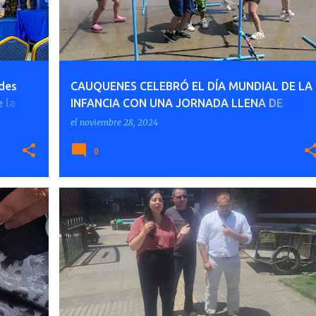
ades
CAUQUENES CELEBRÓ EL DÍA MUNDIAL DE LA
 la
INFANCIA CON UNA JORNADA LLENA DE
jer
ALEGRÍA Y COLOR
el
noviembre 28, 2024
0