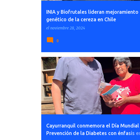
INIA y Biofrutales lideran mejoramiento
genético de la cereza en Chile
el
noviembre 28, 2024
0
Cayurranquil conmemora el Día Mundial 
Prevención de la Diabetes con énfasis e