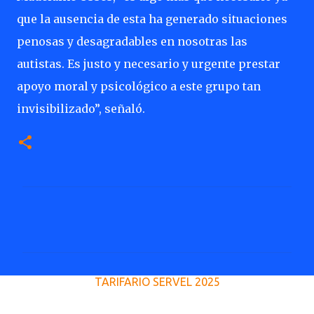
que la ausencia de esta ha generado situaciones
penosas y desagradables en nosotras las
autistas. Es justo y necesario y urgente prestar
apoyo moral y psicológico a este grupo tan
invisibilizado”, señaló.
C
o
m
e
TARIFARIO SERVEL 2025
n
t