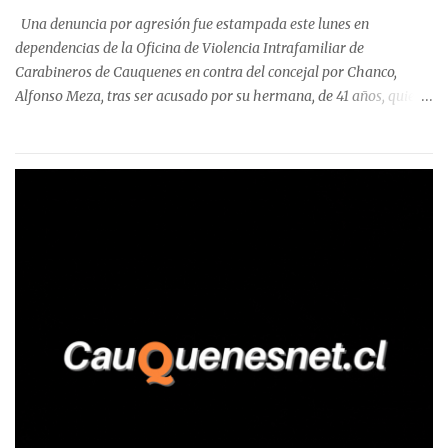
precisa que la mayor cantidad de dinero apostado se registró en
Una denuncia por agresión fue estampada este lunes en
Talca, donde...
dependencias de la Oficina de Violencia Intrafamiliar de
Carabineros de Cauquenes en contra del concejal por Chanco,
Alfonso Meza, tras ser acusado por su hermana, de 41 años, quien
aseguró haber sido víctima de un violento episodio en un predio
agrícola familiar. Según consta en el parte policial, la denunciante
relató que los hechos ocurrieron cerca de las 11:30 horas en el
fundo San Baldomero, ubicado en el sector Dollimbuta, comuna de
Pelluhue. Allí, mientras se encontraba junto a su madre y su hijo
entregando recomendaciones a los trabajadores de la plantación
de frutillas, habría sostenido una discusión con su hermano, quien
permanecía en el lugar a bordo de una camioneta. De acuerdo con
la declaración, tras recriminarle por intervenir con los
trabajadores, el edil descendió del vehículo y, en medio de la
confrontación, la habría tomado de los hombros, empujado al
suelo y agredido con golpes de pies y manos, mientr...