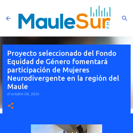
Ir al contenido principal
Proyecto seleccionado del Fondo
Equidad de Género fomentará
participación de Mujeres
Neurodivergente en la región del
Maule
el
octubre 08, 2024