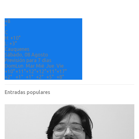
a
r
+
8
i
°
o
C
H:
+
10°
s
L:
+
3°
Cauquenes
Sábado, 08 Agosto
Previsión para 7 días
Dom
Lun
Mar
Mié
Jue
Vie
+
10°
+
11°
+
12°
+
12°
+
11°
+
17°
+
2°
+
1°
+
1°
+
2°
+
5°
+
8°
Entradas populares