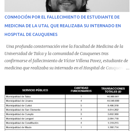
CONMOCIÓN POR EL FALLECIMIENTO DE ESTUDIANTE DE
MEDICINA DE LA UTAL QUE REALIZABA SU INTERNADO EN
HOSPITAL DE CAUQUENES
Una profunda consternación vive la Facultad de Medicina de la
Universidad de Talca y la comunidad de Cauquenes tras
confirmarse el fallecimiento de Víctor Villena Pavez, estudiante de
medicina que realizaba su internado en el Hospital de Cauquenes.
De acuerdo con los antecedentes conocidos, el joven se presentó a
cumplir su jornada en el recinto asistencial manifestando
malestares físicos. Dada la complejidad de su estado de salud, el
equipo médico determinó su traslado de urgencia al Hospital
Regional de Talca y dado la urgencia la ambulancia partió hacia
Talca con escolta de Carabineros. En medio del traslado, el
estudiante de medicina de 25 años, se agravó y pese a los esfuerzos
del personal de emergencia terminó falleciendo, sin alcanzar a
recibir atención especializada en el centro de destino. Apenas se