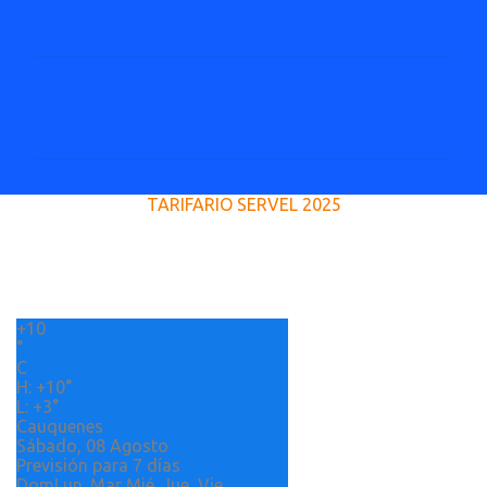
C
o
m
e
TARIFARIO SERVEL 2025
n
t
a
r
+
10
i
°
o
C
H:
+
10°
s
L:
+
3°
Cauquenes
Sábado, 08 Agosto
Previsión para 7 días
Dom
Lun
Mar
Mié
Jue
Vie