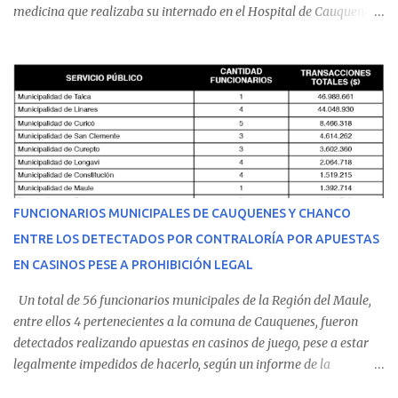
medicina que realizaba su internado en el Hospital de Cauquenes.
De acuerdo con los antecedentes conocidos, el joven se presentó a
cumplir su jornada en el recinto asistencial manifestando
malestares físicos. Dada la complejidad de su estado de salud, el
equipo médico determinó su traslado de urgencia al Hospital
Regional de Talca y dado la urgencia la ambulancia partió hacia
Talca con escolta de Carabineros. En medio del traslado, el
estudiante de medicina de 25 años, se agravó y pese a los esfuerzos
del personal de emergencia terminó falleciendo, sin alcanzar a
recibir atención especializada en el centro de destino. Apenas se
FUNCIONARIOS MUNICIPALES DE CAUQUENES Y CHANCO
conoció la gravedad de su condición, sus padres —residentes en
ENTRE LOS DETECTADOS POR CONTRALORÍA POR APUESTAS
Villarrica— se trasladaron a Cauquenes con la esperanza de una
EN CASINOS PESE A PROHIBICIÓN LEGAL
evolución favorable. No obstante, alrededo...
Un total de 56 funcionarios municipales de la Región del Maule,
entre ellos 4 pertenecientes a la comuna de Cauquenes, fueron
detectados realizando apuestas en casinos de juego, pese a estar
legalmente impedidos de hacerlo, según un informe de la
Contraloría General de la República . Los antecedentes forman