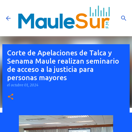
Ir al contenido principal
Corte de Apelaciones de Talca y
Senama Maule realizan seminario
de acceso a la justicia para
personas mayores
el
octubre 01, 2024