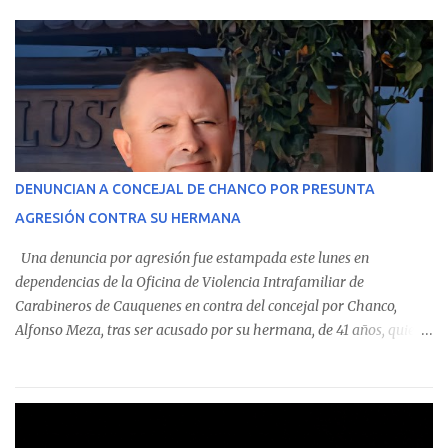
parte del Consolidado de Información Circular (CIC) N° 20, el cual
estableció que estos funcionarios —quienes administran o
custodian fondos públicos— efectuaron transacciones por un
monto total de $116.075.918 entre enero de 2024 y junio de 2025.
En el detalle regional, se indica que en la comuna de Cauquenes se
identificó a cuatro funcionarios involucrados en este tipo de
operaciones. Asimismo, se precisa que uno de los casos
corresponde a un funcionario de la Municipalidad de Chanco,
DENUNCIAN A CONCEJAL DE CHANCO POR PRESUNTA
sumándose a otras comunas del Maule donde también se
AGRESIÓN CONTRA SU HERMANA
detectaron incumplimientos a la normativa vigente. El informe
precisa que la mayor cantidad de dinero apostado se registró en
Una denuncia por agresión fue estampada este lunes en
Talca, donde...
dependencias de la Oficina de Violencia Intrafamiliar de
Carabineros de Cauquenes en contra del concejal por Chanco,
Alfonso Meza, tras ser acusado por su hermana, de 41 años, quien
aseguró haber sido víctima de un violento episodio en un predio
agrícola familiar. Según consta en el parte policial, la denunciante
relató que los hechos ocurrieron cerca de las 11:30 horas en el
fundo San Baldomero, ubicado en el sector Dollimbuta, comuna de