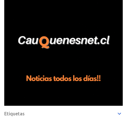
Pelluhue. Allí, mientras se encontraba junto a su madre y su hijo
entregando recomendaciones a los trabajadores de la plantación
de frutillas, habría sostenido una discusión con su hermano, quien
permanecía en el lugar a bordo de una camioneta. De acuerdo con
la declaración, tras recriminarle por intervenir con los
trabajadores, el edil descendió del vehículo y, en medio de la
confrontación, la habría tomado de los hombros, empujado al
suelo y agredido con golpes de pies y manos, mientr...
Etiquetas