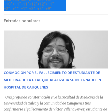
+
10°
+
11°
+
11°
+
12°
+
12°
+
11°
+
2°
+
1°
+
1°
+
2°
+
5°
+
9°
Entradas populares
CONMOCIÓN POR EL FALLECIMIENTO DE ESTUDIANTE DE
MEDICINA DE LA UTAL QUE REALIZABA SU INTERNADO EN
HOSPITAL DE CAUQUENES
Una profunda consternación vive la Facultad de Medicina de la
Universidad de Talca y la comunidad de Cauquenes tras
confirmarse el fallecimiento de Víctor Villena Pavez, estudiante de