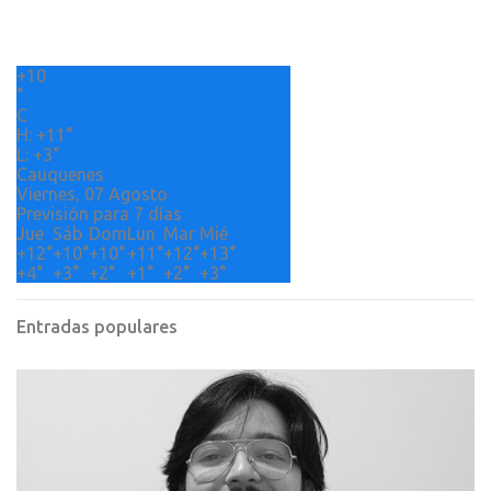
a
r
+
10
i
°
o
C
H:
+
11°
s
L:
+
3°
Cauquenes
Viernes, 07 Agosto
Previsión para 7 días
Jue
Sáb
Dom
Lun
Mar
Mié
+
12°
+
10°
+
10°
+
11°
+
12°
+
13°
+
4°
+
3°
+
2°
+
1°
+
2°
+
3°
Entradas populares