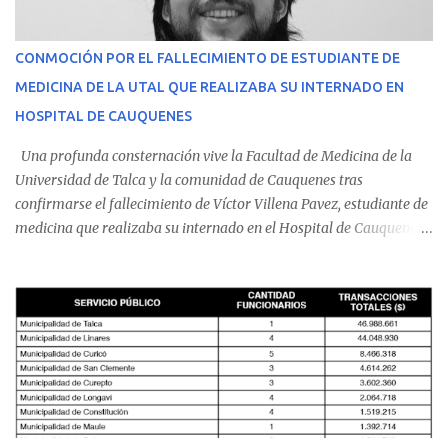
CONMOCIÓN POR EL FALLECIMIENTO DE ESTUDIANTE DE
MEDICINA DE LA UTAL QUE REALIZABA SU INTERNADO EN
HOSPITAL DE CAUQUENES
Una profunda consternación vive la Facultad de Medicina de la
Universidad de Talca y la comunidad de Cauquenes tras
confirmarse el fallecimiento de Víctor Villena Pavez, estudiante de
medicina que realizaba su internado en el Hospital de Cauquenes.
De acuerdo con los antecedentes conocidos, el joven se presentó a
cumplir su jornada en el recinto asistencial manifestando
malestares físicos. Dada la complejidad de su estado de salud, el
equipo médico determinó su traslado de urgencia al Hospital
Regional de Talca y dado la urgencia la ambulancia partió hacia
Talca con escolta de Carabineros. En medio del traslado, el
estudiante de medicina de 25 años, se agravó y pese a los esfuerzos
del personal de emergencia terminó falleciendo, sin alcanzar a
recibir atención especializada en el centro de destino. Apenas se