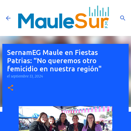
Ir al contenido principal
SernamEG Maule en Fiestas
Patrias: “No queremos otro
femicidio en nuestra región"
el
septiembre 13, 2024