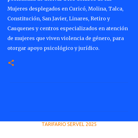
Mujeres desplegados en Curicó, Molina, Talca,
Constitución, San Javier, Linares, Retiro y
Cauquenes y centros especializados en atención
de mujeres que viven violencia de género, para
otorgar apoyo psicológico y jurídico.
C
o
m
e
TARIFARIO SERVEL 2025
n
t