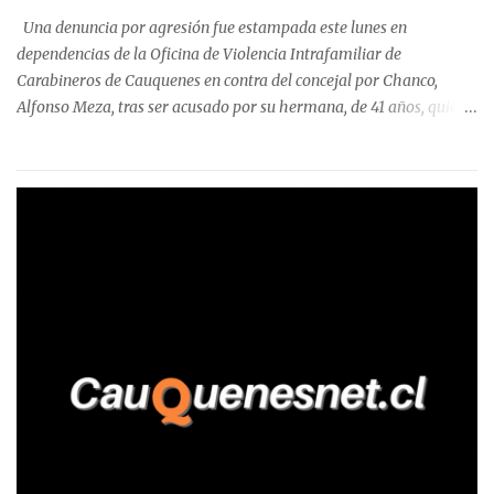
precisa que la mayor cantidad de dinero apostado se registró en
Una denuncia por agresión fue estampada este lunes en
Talca, donde...
dependencias de la Oficina de Violencia Intrafamiliar de
Carabineros de Cauquenes en contra del concejal por Chanco,
Alfonso Meza, tras ser acusado por su hermana, de 41 años, quien
aseguró haber sido víctima de un violento episodio en un predio
agrícola familiar. Según consta en el parte policial, la denunciante
relató que los hechos ocurrieron cerca de las 11:30 horas en el
fundo San Baldomero, ubicado en el sector Dollimbuta, comuna de
Pelluhue. Allí, mientras se encontraba junto a su madre y su hijo
entregando recomendaciones a los trabajadores de la plantación
de frutillas, habría sostenido una discusión con su hermano, quien
permanecía en el lugar a bordo de una camioneta. De acuerdo con
la declaración, tras recriminarle por intervenir con los
trabajadores, el edil descendió del vehículo y, en medio de la
confrontación, la habría tomado de los hombros, empujado al
suelo y agredido con golpes de pies y manos, mientr...