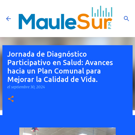
Ir al contenido principal
Jornada de Diagnóstico
Participativo en Salud: Avances
hacia un Plan Comunal para
Mejorar la Calidad de Vida.
el
septiembre 30, 2024