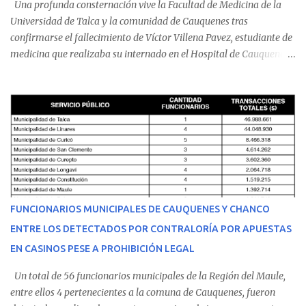
Una profunda consternación vive la Facultad de Medicina de la
Universidad de Talca y la comunidad de Cauquenes tras
confirmarse el fallecimiento de Víctor Villena Pavez, estudiante de
medicina que realizaba su internado en el Hospital de Cauquenes.
De acuerdo con los antecedentes conocidos, el joven se presentó a
cumplir su jornada en el recinto asistencial manifestando
malestares físicos. Dada la complejidad de su estado de salud, el
equipo médico determinó su traslado de urgencia al Hospital
Regional de Talca y dado la urgencia la ambulancia partió hacia
Talca con escolta de Carabineros. En medio del traslado, el
estudiante de medicina de 25 años, se agravó y pese a los esfuerzos
del personal de emergencia terminó falleciendo, sin alcanzar a
recibir atención especializada en el centro de destino. Apenas se
FUNCIONARIOS MUNICIPALES DE CAUQUENES Y CHANCO
conoció la gravedad de su condición, sus padres —residentes en
ENTRE LOS DETECTADOS POR CONTRALORÍA POR APUESTAS
Villarrica— se trasladaron a Cauquenes con la esperanza de una
EN CASINOS PESE A PROHIBICIÓN LEGAL
evolución favorable. No obstante, alrededo...
Un total de 56 funcionarios municipales de la Región del Maule,
entre ellos 4 pertenecientes a la comuna de Cauquenes, fueron