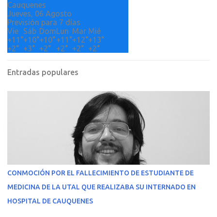
Cauquenes
Jueves, 06 Agosto
Previsión para 7 días
Vie
Sáb
Dom
Lun
Mar
Mié
+
11°
+
10°
+
10°
+
11°
+
12°
+
13°
+
2°
+
3°
+
2°
+
2°
+
2°
+
2°
Entradas populares
CONMOCIÓN POR EL FALLECIMIENTO DE ESTUDIANTE DE
MEDICINA DE LA UTAL QUE REALIZABA SU INTERNADO EN
HOSPITAL DE CAUQUENES