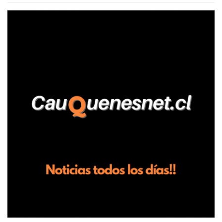
relató que los hechos ocurrieron cerca de las 11:30 horas en el
fundo San Baldomero, ubicado en el sector Dollimbuta, comuna de
Pelluhue. Allí, mientras se encontraba junto a su madre y su hijo
entregando recomendaciones a los trabajadores de la plantación
de frutillas, habría sostenido una discusión con su hermano, quien
permanecía en el lugar a bordo de una camioneta. De acuerdo con
la declaración, tras recriminarle por intervenir con los
trabajadores, el edil descendió del vehículo y, en medio de la
confrontación, la habría tomado de los hombros, empujado al
suelo y agredido con golpes de pies y manos, mientr...