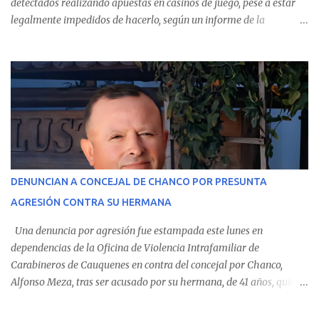
detectados realizando apuestas en casinos de juego, pese a estar
legalmente impedidos de hacerlo, según un informe de la
Contraloría General de la República . Los antecedentes forman
parte del Consolidado de Información Circular (CIC) N° 20, el cual
estableció que estos funcionarios —quienes administran o
custodian fondos públicos— efectuaron transacciones por un
monto total de $116.075.918 entre enero de 2024 y junio de 2025.
En el detalle regional, se indica que en la comuna de Cauquenes se
identificó a cuatro funcionarios involucrados en este tipo de
operaciones. Asimismo, se precisa que uno de los casos
corresponde a un funcionario de la Municipalidad de Chanco,
DENUNCIAN A CONCEJAL DE CHANCO POR PRESUNTA
sumándose a otras comunas del Maule donde también se
AGRESIÓN CONTRA SU HERMANA
detectaron incumplimientos a la normativa vigente. El informe
precisa que la mayor cantidad de dinero apostado se registró en
Una denuncia por agresión fue estampada este lunes en
Talca, donde...
dependencias de la Oficina de Violencia Intrafamiliar de
Carabineros de Cauquenes en contra del concejal por Chanco,
Alfonso Meza, tras ser acusado por su hermana, de 41 años, quien
aseguró haber sido víctima de un violento episodio en un predio
agrícola familiar. Según consta en el parte policial, la denunciante