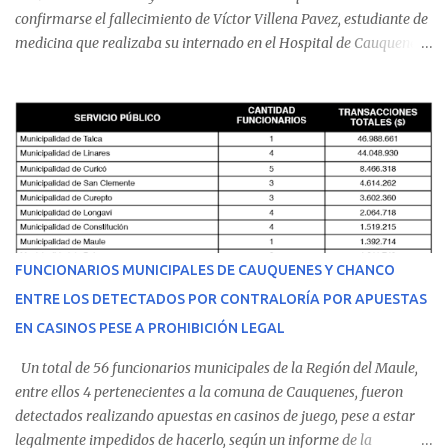
confirmarse el fallecimiento de Víctor Villena Pavez, estudiante de
medicina que realizaba su internado en el Hospital de Cauquenes.
De acuerdo con los antecedentes conocidos, el joven se presentó a
cumplir su jornada en el recinto asistencial manifestando
malestares físicos. Dada la complejidad de su estado de salud, el
equipo médico determinó su traslado de urgencia al Hospital
Regional de Talca y dado la urgencia la ambulancia partió hacia
Talca con escolta de Carabineros. En medio del traslado, el
estudiante de medicina de 25 años, se agravó y pese a los esfuerzos
del personal de emergencia terminó falleciendo, sin alcanzar a
recibir atención especializada en el centro de destino. Apenas se
FUNCIONARIOS MUNICIPALES DE CAUQUENES Y CHANCO
conoció la gravedad de su condición, sus padres —residentes en
ENTRE LOS DETECTADOS POR CONTRALORÍA POR APUESTAS
Villarrica— se trasladaron a Cauquenes con la esperanza de una
EN CASINOS PESE A PROHIBICIÓN LEGAL
evolución favorable. No obstante, alrededo...
Un total de 56 funcionarios municipales de la Región del Maule,
entre ellos 4 pertenecientes a la comuna de Cauquenes, fueron
detectados realizando apuestas en casinos de juego, pese a estar
legalmente impedidos de hacerlo, según un informe de la