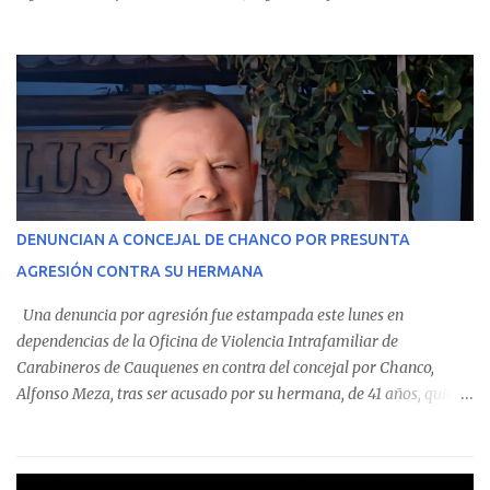
Contraloría General de la República . Los antecedentes forman
parte del Consolidado de Información Circular (CIC) N° 20, el cual
estableció que estos funcionarios —quienes administran o
custodian fondos públicos— efectuaron transacciones por un
monto total de $116.075.918 entre enero de 2024 y junio de 2025.
En el detalle regional, se indica que en la comuna de Cauquenes se
identificó a cuatro funcionarios involucrados en este tipo de
operaciones. Asimismo, se precisa que uno de los casos
corresponde a un funcionario de la Municipalidad de Chanco,
DENUNCIAN A CONCEJAL DE CHANCO POR PRESUNTA
sumándose a otras comunas del Maule donde también se
AGRESIÓN CONTRA SU HERMANA
detectaron incumplimientos a la normativa vigente. El informe
precisa que la mayor cantidad de dinero apostado se registró en
Una denuncia por agresión fue estampada este lunes en
Talca, donde...
dependencias de la Oficina de Violencia Intrafamiliar de
Carabineros de Cauquenes en contra del concejal por Chanco,
Alfonso Meza, tras ser acusado por su hermana, de 41 años, quien
aseguró haber sido víctima de un violento episodio en un predio
agrícola familiar. Según consta en el parte policial, la denunciante
relató que los hechos ocurrieron cerca de las 11:30 horas en el