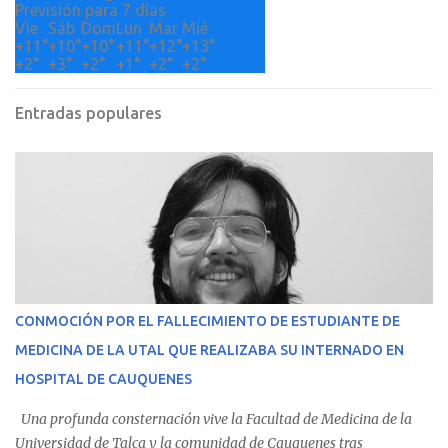
Previsión para 7 días
Vie
Sáb
Dom
Lun
Mar
Mié
+
11°
+
10°
+
10°
+
11°
+
12°
+
13°
+
2°
+
3°
+
2°
+
1°
+
2°
+
2°
Entradas populares
CONMOCIÓN POR EL FALLECIMIENTO DE ESTUDIANTE DE
MEDICINA DE LA UTAL QUE REALIZABA SU INTERNADO EN
HOSPITAL DE CAUQUENES
Una profunda consternación vive la Facultad de Medicina de la
Universidad de Talca y la comunidad de Cauquenes tras