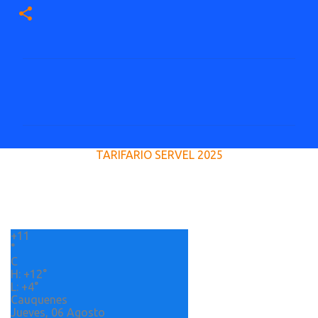
C
o
m
e
TARIFARIO SERVEL 2025
n
t
a
r
+
11
i
°
o
C
H:
+
12°
s
L:
+
4°
Cauquenes
Jueves, 06 Agosto