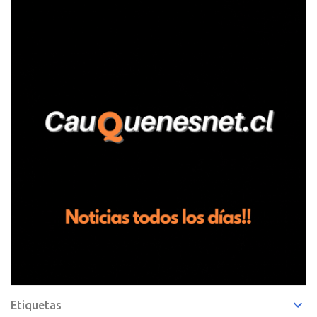
fundo San Baldomero, ubicado en el sector Dollimbuta, comuna de
Pelluhue. Allí, mientras se encontraba junto a su madre y su hijo
entregando recomendaciones a los trabajadores de la plantación
de frutillas, habría sostenido una discusión con su hermano, quien
permanecía en el lugar a bordo de una camioneta. De acuerdo con
la declaración, tras recriminarle por intervenir con los
trabajadores, el edil descendió del vehículo y, en medio de la
confrontación, la habría tomado de los hombros, empujado al
suelo y agredido con golpes de pies y manos, mientr...
Etiquetas