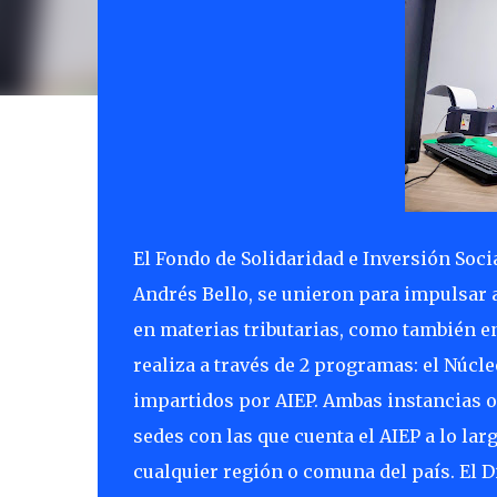
El Fondo de Solidaridad e Inversión Socia
Andrés Bello, se unieron para impulsar
en materias tributarias, como también en
realiza a través de 2 programas: el Núcl
impartidos por AIEP. Ambas instancias o
sedes con las que cuenta el AIEP a lo la
cualquier región o comuna del país. El D