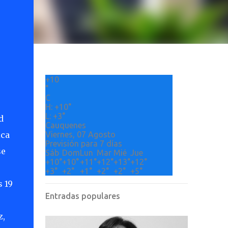
+
10
°
C
H:
+
10°
L:
+
3°
d
Cauquenes
ica
Viernes, 07 Agosto
Previsión para 7 días
se
Sáb
Dom
Lun
Mar
Mié
Jue
+
10°
+
10°
+
11°
+
12°
+
13°
+
12°
+
3°
+
2°
+
1°
+
2°
+
2°
+
5°
 19
Entradas populares
z,