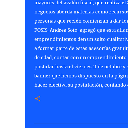
mayores del avalúo fiscal, que realiza el
negocios aborda materias como recursos
personas que recién comienzan a dar fo
FOSIS, Andrea Soto, agregó que esta alia
emprendimientos den un salto cualitativ
a formar parte de estas asesorías gratui
de edad, contar con un emprendimiento e
postular hasta el viernes 11 de octubre 
banner que hemos dispuesto en la págin
hacer efectiva su postulación, contando 