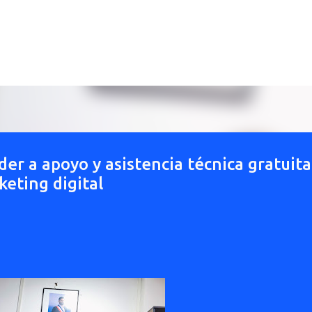
Ir al contenido principal
r a apoyo y asistencia técnica gratuita
keting digital