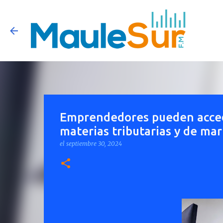
Emprendedores pueden accede
materias tributarias y de mar
el
septiembre 30, 2024