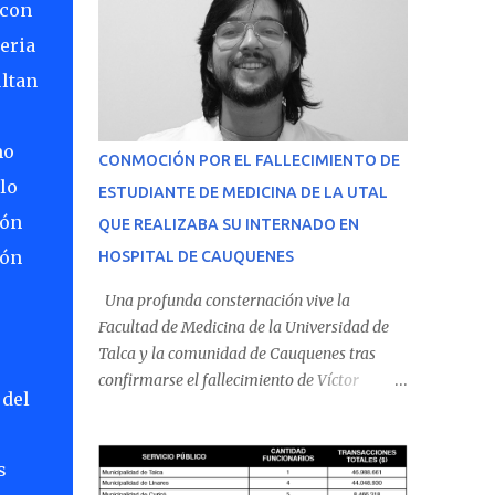
 con
eria
ultan
mo
CONMOCIÓN POR EL FALLECIMIENTO DE
lo
ESTUDIANTE DE MEDICINA DE LA UTAL
ión
QUE REALIZABA SU INTERNADO EN
ión
HOSPITAL DE CAUQUENES
Una profunda consternación vive la
Facultad de Medicina de la Universidad de
Talca y la comunidad de Cauquenes tras
confirmarse el fallecimiento de Víctor
 del
Villena Pavez, estudiante de medicina que
realizaba su internado en el Hospital de
Cauquenes. De acuerdo con los antecedentes
s
conocidos, el joven se presentó a cumplir su