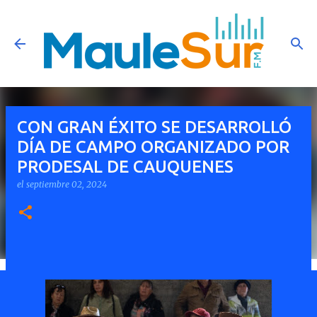
Ir al contenido principal
CON GRAN ÉXITO SE DESARROLLÓ
DÍA DE CAMPO ORGANIZADO POR
PRODESAL DE CAUQUENES
el
septiembre 02, 2024