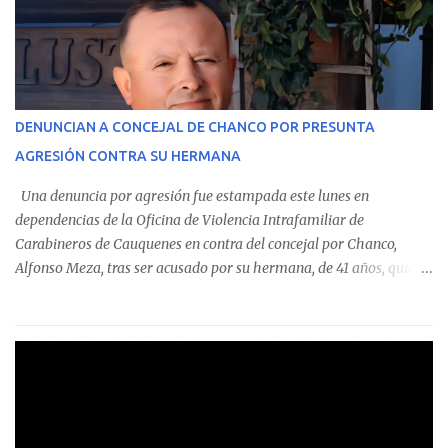
monto total de $116.075.918 entre enero de 2024 y junio de 2025.
En el detalle regional, se indica que en la comuna de Cauquenes se
identificó a cuatro funcionarios involucrados en este tipo de
operaciones. Asimismo, se precisa que uno de los casos
corresponde a un funcionario de la Municipalidad de Chanco,
DENUNCIAN A CONCEJAL DE CHANCO POR PRESUNTA
sumándose a otras comunas del Maule donde también se
AGRESIÓN CONTRA SU HERMANA
detectaron incumplimientos a la normativa vigente. El informe
precisa que la mayor cantidad de dinero apostado se registró en
Una denuncia por agresión fue estampada este lunes en
Talca, donde...
dependencias de la Oficina de Violencia Intrafamiliar de
Carabineros de Cauquenes en contra del concejal por Chanco,
Alfonso Meza, tras ser acusado por su hermana, de 41 años, quien
aseguró haber sido víctima de un violento episodio en un predio
agrícola familiar. Según consta en el parte policial, la denunciante
relató que los hechos ocurrieron cerca de las 11:30 horas en el
fundo San Baldomero, ubicado en el sector Dollimbuta, comuna de
Pelluhue. Allí, mientras se encontraba junto a su madre y su hijo
entregando recomendaciones a los trabajadores de la plantación
de frutillas, habría sostenido una discusión con su hermano, quien