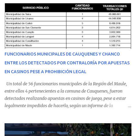
malestares físicos. Dada la complejidad de su estado de salud, el
equipo médico determinó su traslado de urgencia al Hospital
Regional de Talca y dado la urgencia la ambulancia partió hacia
Talca con escolta de Carabineros. En medio del traslado, el
estudiante de medicina de 25 años, se agravó y pese a los esfuerzos
del personal de emergencia terminó falleciendo, sin alcanzar a
recibir atención especializada en el centro de destino. Apenas se
FUNCIONARIOS MUNICIPALES DE CAUQUENES Y CHANCO
conoció la gravedad de su condición, sus padres —residentes en
ENTRE LOS DETECTADOS POR CONTRALORÍA POR APUESTAS
Villarrica— se trasladaron a Cauquenes con la esperanza de una
EN CASINOS PESE A PROHIBICIÓN LEGAL
evolución favorable. No obstante, alrededo...
Un total de 56 funcionarios municipales de la Región del Maule,
entre ellos 4 pertenecientes a la comuna de Cauquenes, fueron
detectados realizando apuestas en casinos de juego, pese a estar
legalmente impedidos de hacerlo, según un informe de la
Contraloría General de la República . Los antecedentes forman
parte del Consolidado de Información Circular (CIC) N° 20, el cual
estableció que estos funcionarios —quienes administran o
custodian fondos públicos— efectuaron transacciones por un