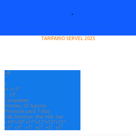
C
o
m
e
TARIFARIO SERVEL 2025
n
t
a
r
+
8
i
°
o
C
H:
+
11°
s
L:
+
3°
Cauquenes
Viernes, 07 Agosto
Previsión para 7 días
Sáb
Dom
Lun
Mar
Mié
Jue
+
10°
+
10°
+
11°
+
12°
+
13°
+
12°
+
3°
+
3°
+
1°
+
2°
+
3°
+
5°