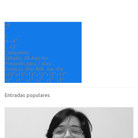
t
a
r
+
9
i
°
o
C
H:
+
9°
s
L:
+
3°
Cauquenes
Sábado, 08 Agosto
Previsión para 7 días
Dom
Lun
Mar
Mié
Jue
Vie
+
10°
+
11°
+
11°
+
12°
+
12°
+
11°
+
2°
+
1°
+
1°
+
2°
+
5°
+
9°
Entradas populares