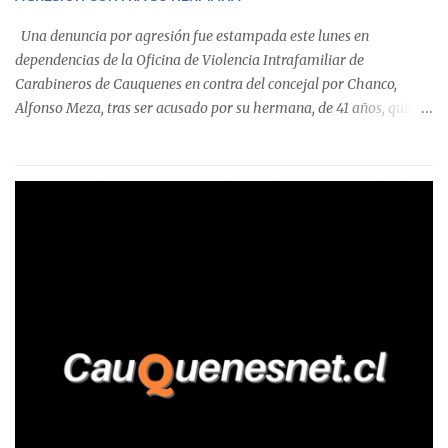
detectaron incumplimientos a la normativa vigente. El informe
precisa que la mayor cantidad de dinero apostado se registró en
Una denuncia por agresión fue estampada este lunes en
Talca, donde...
dependencias de la Oficina de Violencia Intrafamiliar de
Carabineros de Cauquenes en contra del concejal por Chanco,
Alfonso Meza, tras ser acusado por su hermana, de 41 años, quien
aseguró haber sido víctima de un violento episodio en un predio
agrícola familiar. Según consta en el parte policial, la denunciante
relató que los hechos ocurrieron cerca de las 11:30 horas en el
fundo San Baldomero, ubicado en el sector Dollimbuta, comuna de
Pelluhue. Allí, mientras se encontraba junto a su madre y su hijo
entregando recomendaciones a los trabajadores de la plantación
de frutillas, habría sostenido una discusión con su hermano, quien
permanecía en el lugar a bordo de una camioneta. De acuerdo con
la declaración, tras recriminarle por intervenir con los
trabajadores, el edil descendió del vehículo y, en medio de la
confrontación, la habría tomado de los hombros, empujado al
suelo y agredido con golpes de pies y manos, mientr...