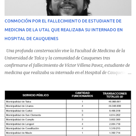
CONMOCIÓN POR EL FALLECIMIENTO DE ESTUDIANTE DE
MEDICINA DE LA UTAL QUE REALIZABA SU INTERNADO EN
HOSPITAL DE CAUQUENES
Una profunda consternación vive la Facultad de Medicina de la
Universidad de Talca y la comunidad de Cauquenes tras
confirmarse el fallecimiento de Víctor Villena Pavez, estudiante de
medicina que realizaba su internado en el Hospital de Cauquenes.
De acuerdo con los antecedentes conocidos, el joven se presentó a
cumplir su jornada en el recinto asistencial manifestando
malestares físicos. Dada la complejidad de su estado de salud, el
equipo médico determinó su traslado de urgencia al Hospital
Regional de Talca y dado la urgencia la ambulancia partió hacia
Talca con escolta de Carabineros. En medio del traslado, el
estudiante de medicina de 25 años, se agravó y pese a los esfuerzos
del personal de emergencia terminó falleciendo, sin alcanzar a