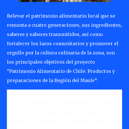
Relevar el patrimonio alimentario local que se
remonta a cuatro generaciones, sus ingredientes,
saberes y sabores transmitidos, así como
fortalecer los lazos comunitarios y promover el
orgullo por la cultura culinaria de la zona, son
los principales objetivos del proyecto
“Patrimonio Alimentario de Chile: Productos y
preparaciones de la Región del Maule”.
La iniciativa, financiada a través del Fondo de Innovación
para la Competitividad del Gobierno Regional del Maule, se
enmarca en la Estrategia Regional de Innovación, con el
respaldo de la Fundación para la Innovación Agraria (FIA),