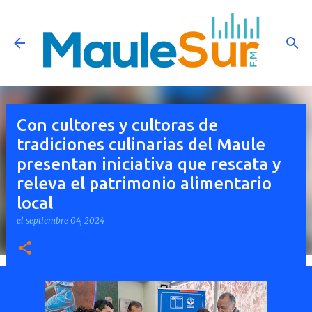
Ir al contenido principal
Con cultores y cultoras de
tradiciones culinarias del Maule
presentan iniciativa que rescata y
releva el patrimonio alimentario
local
el
septiembre 04, 2024