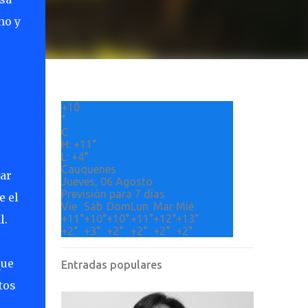
no y
+
10
°
C
H:
+
11°
L:
+
4°
Cauquenes
ar
Jueves, 06 Agosto
Previsión para 7 días
e el
Vie
Sáb
Dom
Lun
Mar
Mié
l.
+
11°
+
10°
+
10°
+
11°
+
12°
+
13°
+
2°
+
3°
+
2°
+
2°
+
2°
+
2°
que
Entradas populares
tos