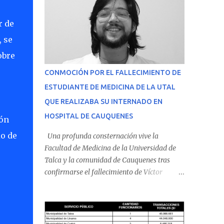
r de
 se
obre
CONMOCIÓN POR EL FALLECIMIENTO DE
ESTUDIANTE DE MEDICINA DE LA UTAL
QUE REALIZABA SU INTERNADO EN
HOSPITAL DE CAUQUENES
ión
io de
Una profunda consternación vive la
Facultad de Medicina de la Universidad de
Talca y la comunidad de Cauquenes tras
confirmarse el fallecimiento de Víctor
Villena Pavez, estudiante de medicina que
realizaba su internado en el Hospital de
Cauquenes. De acuerdo con los antecedentes
conocidos, el joven se presentó a cumplir su