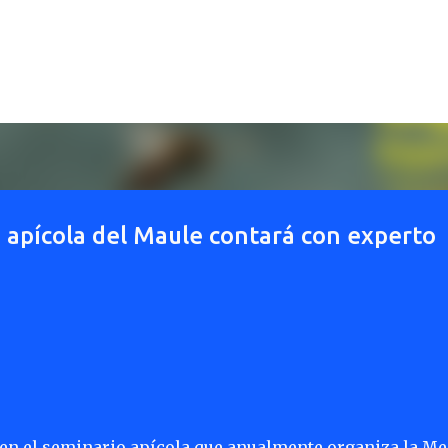
Ir al contenido principal
 apícola del Maule contará con experto
 en el seminario apícola que anualmente organiza la Me