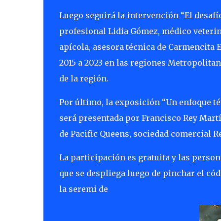
Luego seguirá la intervención “El desafío
profesional Lidia Gómez, médico veterina
apícola, asesora técnica de Carmencita 
2015 a 2023 en las regiones Metropolitan
de la región.
Por último, la exposición “Un enfoque té
será presentada por Francisco Rey Martín
de Pacific Queens, sociedad comercial Re
La participación es gratuita y las perso
que se despliega luego de pinchar el cód
la seremi de