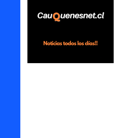
horas en el fundo San Baldomero, ubicado
en el sector Dollimbuta, comuna de
Pelluhue. Allí, mientras se encontraba junto
a su madre y su hijo entregando
recomendaciones a los trabajadores de la
plantación de frutillas, habría sostenido una
discusión con su hermano, quien permanecía
en el lugar a bordo de una camioneta. De
acuerdo con la declaración, tras recriminarle
por intervenir con los trabajadores, el edil
descendió del vehículo y, en medio de la
confrontación, la habría tomado de los
hombros, empujado al suelo y agredido con
golpes de pies y manos, mientr...