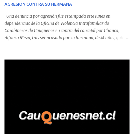
AGRESIÓN CONTRA SU HERMANA
detectaron incumplimientos a la normativa vigente. El informe
precisa que la mayor cantidad de dinero apostado se registró en
Una denuncia por agresión fue estampada este lunes en
Talca, donde...
dependencias de la Oficina de Violencia Intrafamiliar de
Carabineros de Cauquenes en contra del concejal por Chanco,
Alfonso Meza, tras ser acusado por su hermana, de 41 años, quien
aseguró haber sido víctima de un violento episodio en un predio
agrícola familiar. Según consta en el parte policial, la denunciante
relató que los hechos ocurrieron cerca de las 11:30 horas en el
fundo San Baldomero, ubicado en el sector Dollimbuta, comuna de
Pelluhue. Allí, mientras se encontraba junto a su madre y su hijo
entregando recomendaciones a los trabajadores de la plantación
de frutillas, habría sostenido una discusión con su hermano, quien
permanecía en el lugar a bordo de una camioneta. De acuerdo con
la declaración, tras recriminarle por intervenir con los
trabajadores, el edil descendió del vehículo y, en medio de la
confrontación, la habría tomado de los hombros, empujado al
suelo y agredido con golpes de pies y manos, mientr...