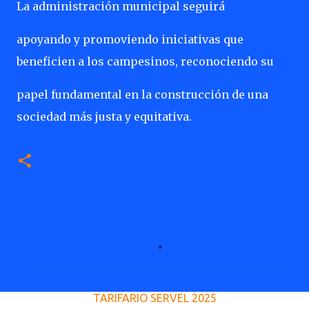
La administración municipal seguirá
apoyando y promoviendo iniciativas que
beneficien a los campesinos, reconociendo su
papel fundamental en la construcción de una
sociedad más justa y equitativa.
C
o
m
e
TARIFARIO SERVEL 2025
n