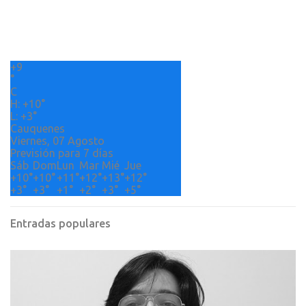
t
a
r
+
9
i
°
o
C
H:
+
10°
s
L:
+
3°
Cauquenes
Viernes, 07 Agosto
Previsión para 7 días
Sáb
Dom
Lun
Mar
Mié
Jue
+
10°
+
10°
+
11°
+
12°
+
13°
+
12°
+
3°
+
3°
+
1°
+
2°
+
3°
+
5°
Entradas populares