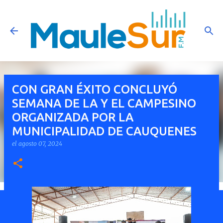
Ir al contenido principal
CON GRAN ÉXITO CONCLUYÓ
SEMANA DE LA Y EL CAMPESINO
ORGANIZADA POR LA
MUNICIPALIDAD DE CAUQUENES
el
agosto 07, 2024