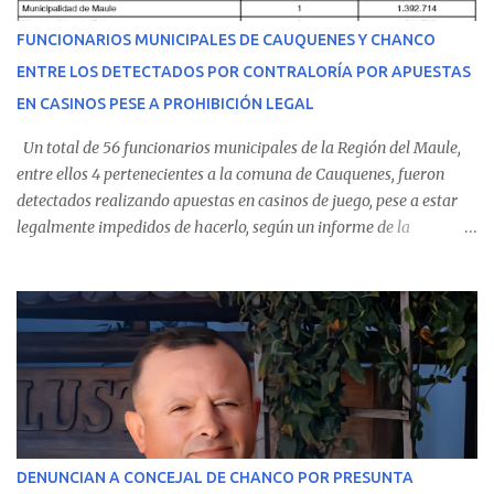
del personal de emergencia terminó falleciendo, sin alcanzar a
recibir atención especializada en el centro de destino. Apenas se
FUNCIONARIOS MUNICIPALES DE CAUQUENES Y CHANCO
conoció la gravedad de su condición, sus padres —residentes en
ENTRE LOS DETECTADOS POR CONTRALORÍA POR APUESTAS
Villarrica— se trasladaron a Cauquenes con la esperanza de una
EN CASINOS PESE A PROHIBICIÓN LEGAL
evolución favorable. No obstante, alrededo...
Un total de 56 funcionarios municipales de la Región del Maule,
entre ellos 4 pertenecientes a la comuna de Cauquenes, fueron
detectados realizando apuestas en casinos de juego, pese a estar
legalmente impedidos de hacerlo, según un informe de la
Contraloría General de la República . Los antecedentes forman
parte del Consolidado de Información Circular (CIC) N° 20, el cual
estableció que estos funcionarios —quienes administran o
custodian fondos públicos— efectuaron transacciones por un
monto total de $116.075.918 entre enero de 2024 y junio de 2025.
En el detalle regional, se indica que en la comuna de Cauquenes se
identificó a cuatro funcionarios involucrados en este tipo de
operaciones. Asimismo, se precisa que uno de los casos
corresponde a un funcionario de la Municipalidad de Chanco,
DENUNCIAN A CONCEJAL DE CHANCO POR PRESUNTA
sumándose a otras comunas del Maule donde también se