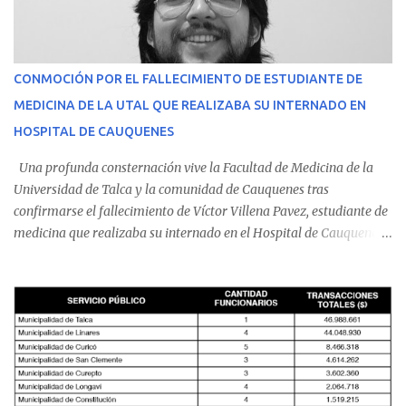
CONMOCIÓN POR EL FALLECIMIENTO DE ESTUDIANTE DE
MEDICINA DE LA UTAL QUE REALIZABA SU INTERNADO EN
HOSPITAL DE CAUQUENES
Una profunda consternación vive la Facultad de Medicina de la
Universidad de Talca y la comunidad de Cauquenes tras
confirmarse el fallecimiento de Víctor Villena Pavez, estudiante de
medicina que realizaba su internado en el Hospital de Cauquenes.
De acuerdo con los antecedentes conocidos, el joven se presentó a
cumplir su jornada en el recinto asistencial manifestando
malestares físicos. Dada la complejidad de su estado de salud, el
equipo médico determinó su traslado de urgencia al Hospital
Regional de Talca y dado la urgencia la ambulancia partió hacia
Talca con escolta de Carabineros. En medio del traslado, el
estudiante de medicina de 25 años, se agravó y pese a los esfuerzos