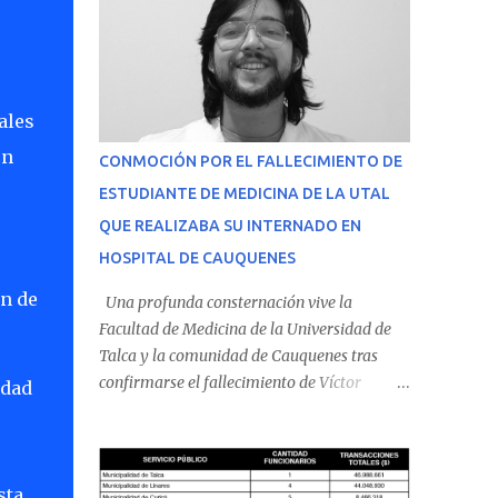
ales
ón
CONMOCIÓN POR EL FALLECIMIENTO DE
ESTUDIANTE DE MEDICINA DE LA UTAL
QUE REALIZABA SU INTERNADO EN
HOSPITAL DE CAUQUENES
ón de
Una profunda consternación vive la
Facultad de Medicina de la Universidad de
Talca y la comunidad de Cauquenes tras
confirmarse el fallecimiento de Víctor
idad
Villena Pavez, estudiante de medicina que
realizaba su internado en el Hospital de
Cauquenes. De acuerdo con los antecedentes
conocidos, el joven se presentó a cumplir su
sta