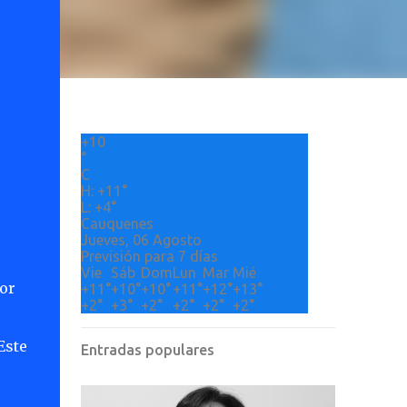
+
10
°
C
H:
+
11°
L:
+
4°
Cauquenes
Jueves, 06 Agosto
Previsión para 7 días
Vie
Sáb
Dom
Lun
Mar
Mié
or
+
11°
+
10°
+
10°
+
11°
+
12°
+
13°
+
2°
+
3°
+
2°
+
2°
+
2°
+
2°
Este
Entradas populares