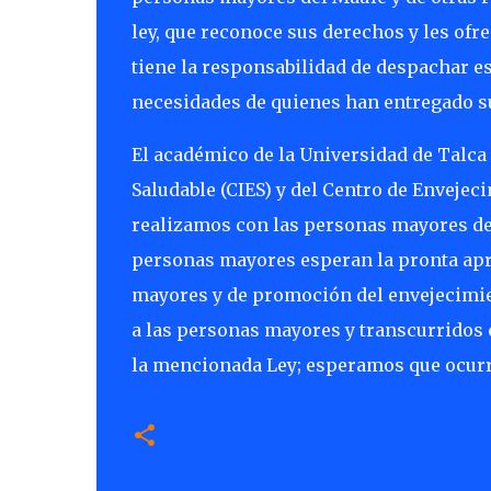
ley, que reconoce sus derechos y les of
tiene la responsabilidad de despachar est
necesidades de quienes han entregado sus
El académico de la Universidad de Talca 
Saludable (CIES) y del Centro de Envejec
realizamos con las personas mayores del
personas mayores esperan la pronta apro
mayores y de promoción del envejecimien
a las personas mayores y transcurridos c
la mencionada Ley; esperamos que ocurra 