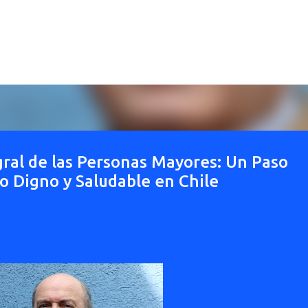
Ir al contenido principal
ral de las Personas Mayores: Un Paso
to Digno y Saludable en Chile