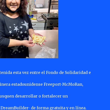
tenida esta vez entre el Fondo de Solidaridad e
 minera estadounidense Freeport-McMoRan,
usquen desarrollar o fortalecer un
reamBuilder- de forma gratuita y en línea.