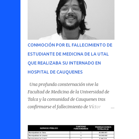
CONMOCIÓN POR EL FALLECIMIENTO DE
ESTUDIANTE DE MEDICINA DE LA UTAL
QUE REALIZABA SU INTERNADO EN
HOSPITAL DE CAUQUENES
Una profunda consternación vive la
Facultad de Medicina de la Universidad de
Talca y la comunidad de Cauquenes tras
confirmarse el fallecimiento de Víctor
Villena Pavez, estudiante de medicina que
realizaba su internado en el Hospital de
Cauquenes. De acuerdo con los antecedentes
conocidos, el joven se presentó a cumplir su