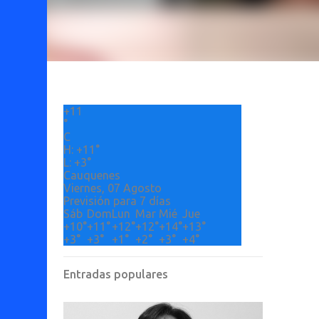
+
11
°
C
H:
+
11°
L:
+
3°
Cauquenes
Viernes, 07 Agosto
Previsión para 7 días
Sáb
Dom
Lun
Mar
Mié
Jue
+
10°
+
11°
+
12°
+
12°
+
14°
+
13°
+
3°
+
3°
+
1°
+
2°
+
3°
+
4°
Entradas populares