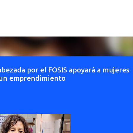
Ir al contenido principal
cabezada por el FOSIS apoyará a mujeres
r un emprendimiento