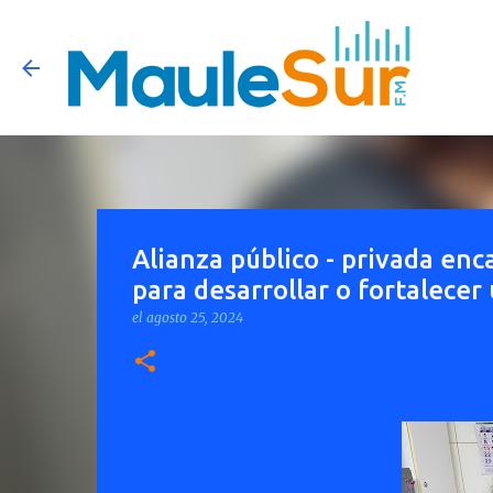
Alianza público - privada en
para desarrollar o fortalece
el
agosto 25, 2024