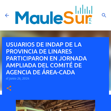
Ir al contenido principal
USUARIOS DE INDAP DE LA
PROVINCIA DE LINARES
PARTICIPARON EN JORNADA
AMPLIADA DEL COMITÉ DE
AGENCIA DE ÁREA-CADA
el
junio 26, 2024