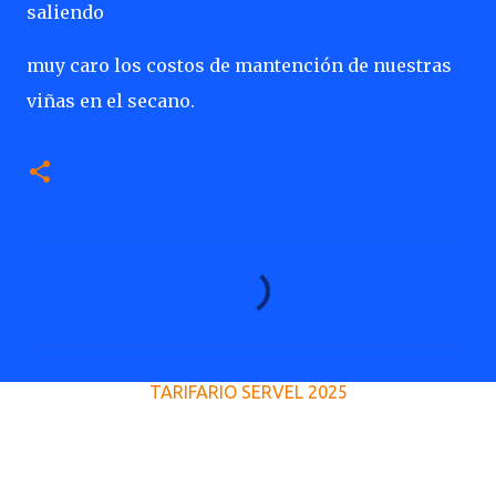
saliendo
muy caro los costos de mantención de nuestras
viñas en el secano.
C
o
m
e
TARIFARIO SERVEL 2025
n
t
a
r