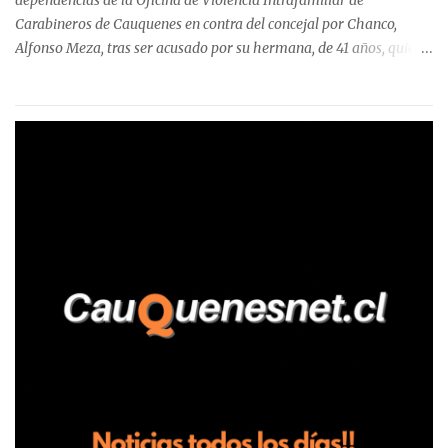
dependencias de la Oficina de Violencia Intrafamiliar de
Carabineros de Cauquenes en contra del concejal por Chanco,
Alfonso Meza, tras ser acusado por su hermana, de 41 años, quien
aseguró haber sido víctima de un violento episodio en un predio
agrícola familiar. Según consta en el parte policial, la denunciante
relató que los hechos ocurrieron cerca de las 11:30 horas en el
fundo San Baldomero, ubicado en el sector Dollimbuta, comuna de
Pelluhue. Allí, mientras se encontraba junto a su madre y su hijo
entregando recomendaciones a los trabajadores de la plantación
de frutillas, habría sostenido una discusión con su hermano, quien
permanecía en el lugar a bordo de una camioneta. De acuerdo con
la declaración, tras recriminarle por intervenir con los
trabajadores, el edil descendió del vehículo y, en medio de la
confrontación, la habría tomado de los hombros, empujado al
suelo y agredido con golpes de pies y manos, mientr...