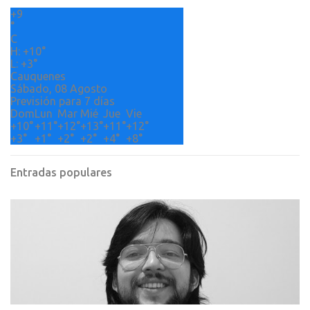
+
9
i
°
o
C
H:
+
10°
s
L:
+
3°
Cauquenes
Sábado, 08 Agosto
Previsión para 7 días
Dom
Lun
Mar
Mié
Jue
Vie
+
10°
+
11°
+
12°
+
13°
+
11°
+
12°
+
3°
+
1°
+
2°
+
2°
+
4°
+
8°
Entradas populares