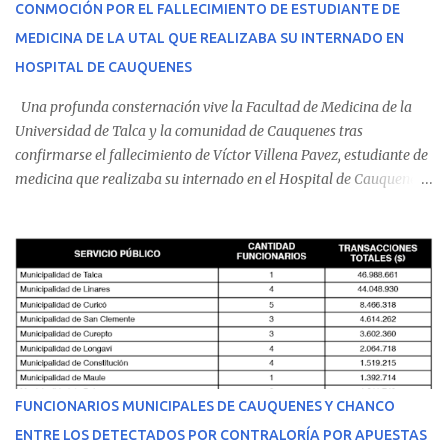
CONMOCIÓN POR EL FALLECIMIENTO DE ESTUDIANTE DE
MEDICINA DE LA UTAL QUE REALIZABA SU INTERNADO EN
HOSPITAL DE CAUQUENES
Una profunda consternación vive la Facultad de Medicina de la
Universidad de Talca y la comunidad de Cauquenes tras
confirmarse el fallecimiento de Víctor Villena Pavez, estudiante de
medicina que realizaba su internado en el Hospital de Cauquenes.
De acuerdo con los antecedentes conocidos, el joven se presentó a
cumplir su jornada en el recinto asistencial manifestando
malestares físicos. Dada la complejidad de su estado de salud, el
equipo médico determinó su traslado de urgencia al Hospital
Regional de Talca y dado la urgencia la ambulancia partió hacia
Talca con escolta de Carabineros. En medio del traslado, el
estudiante de medicina de 25 años, se agravó y pese a los esfuerzos
del personal de emergencia terminó falleciendo, sin alcanzar a
recibir atención especializada en el centro de destino. Apenas se
FUNCIONARIOS MUNICIPALES DE CAUQUENES Y CHANCO
conoció la gravedad de su condición, sus padres —residentes en
ENTRE LOS DETECTADOS POR CONTRALORÍA POR APUESTAS
Villarrica— se trasladaron a Cauquenes con la esperanza de una