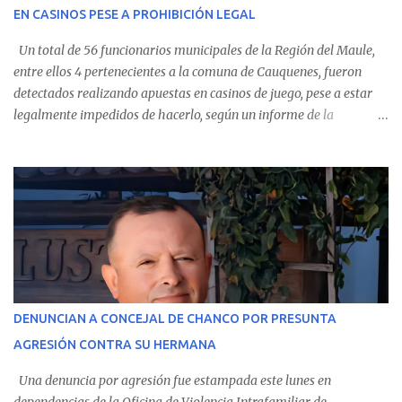
EN CASINOS PESE A PROHIBICIÓN LEGAL
evolución favorable. No obstante, alrededo...
Un total de 56 funcionarios municipales de la Región del Maule,
entre ellos 4 pertenecientes a la comuna de Cauquenes, fueron
detectados realizando apuestas en casinos de juego, pese a estar
legalmente impedidos de hacerlo, según un informe de la
Contraloría General de la República . Los antecedentes forman
parte del Consolidado de Información Circular (CIC) N° 20, el cual
estableció que estos funcionarios —quienes administran o
custodian fondos públicos— efectuaron transacciones por un
monto total de $116.075.918 entre enero de 2024 y junio de 2025.
En el detalle regional, se indica que en la comuna de Cauquenes se
identificó a cuatro funcionarios involucrados en este tipo de
operaciones. Asimismo, se precisa que uno de los casos
corresponde a un funcionario de la Municipalidad de Chanco,
DENUNCIAN A CONCEJAL DE CHANCO POR PRESUNTA
sumándose a otras comunas del Maule donde también se
AGRESIÓN CONTRA SU HERMANA
detectaron incumplimientos a la normativa vigente. El informe
precisa que la mayor cantidad de dinero apostado se registró en
Una denuncia por agresión fue estampada este lunes en
Talca, donde...