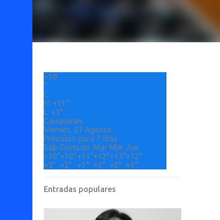
+
10
°
C
H:
+
11°
L:
+
3°
Cauquenes
Viernes, 07 Agosto
Previsión para 7 días
Sáb
Dom
Lun
Mar
Mié
Jue
+
10°
+
10°
+
11°
+
12°
+
13°
+
12°
+
3°
+
2°
+
1°
+
2°
+
2°
+
5°
Entradas populares