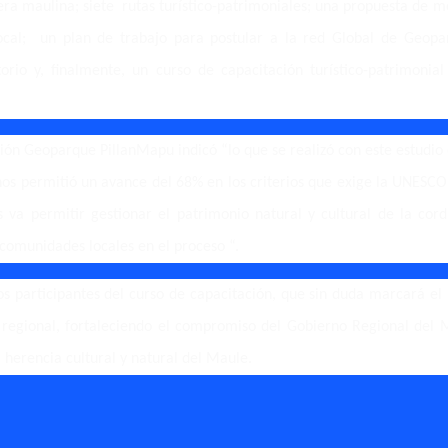
llera maulina; siete rutas turístico-patrimoniales; una propuesta de 
ocal; un plan de trabajo para postular a la red Global de Geopa
orio y, finalmente, un curso de capacitación turístico-patrimonial
ión Geoparque PillanMapu indicó “lo que se realizó con este estudio
s permitió un avance del 68% en los criterios que exige la UNESCO
a permitir gestionar el patrimonio natural y cultural de la cordi
comunidades locales en el proceso “.
os participantes del curso de capacitación, que sin duda marcará el 
 regional, fortaleciendo el compromiso del Gobierno Regional del 
a herencia cultural y natural del Maule.