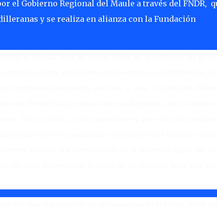
or el Gobierno Regional del Maule a través del FNDR, q
lleranas y se realiza en alianza con la Fundación
ectuó la jornada final de cierre donde se presentaron los princi
utoridad regional y Presidenta del directorio de la CRDP Maule, Cri
uy importante este estudio que llevo a cabo la Fundación Pillan
arrollo Productivo, que busca hacer un diagnóstico de los distintos 
ares, Talca y Curicó. Lo más importante es que estos sitios nos pe
osotros queremos ser considerados como patrimonio turístico y óbvi
istintos servicios que forman parte de lo queremos lograr del tu
o las cosas incorporando la visión de los técnicos, junto a la visi
cer efectiva la postulación de un Geoparque en el Maule, entre est