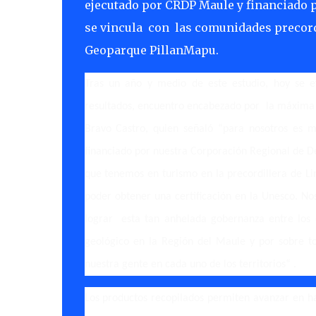
ejecutado por CRDP Maule y financiado p
se vincula con las comunidades precordi
Geoparque PillanMapu.
Tras un año y medio de este estudio, hoy se ef
resultados, encuentro encabezado por la máxima a
Bravo Castro, quien señaló “para nosotros es m
financiado por nuestra Corporación Regional de Des
que tenemos en turismo en la precordillera de Lin
poder obtener una certificación en la Unesco. N
lograr esta tan anhelada gobernanza entre los d
geológico en la Región del Maule y por sobre tod
nuestra gente en cada uno de los territorios“ .
Los productos recopilados permiten avanzar en ha