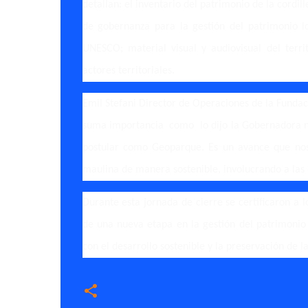
detallan: el inventario del patrimonio de la cordi
de gobernanza para la gestión del patrimonio l
UNESCO; material visual y audiovisual del territ
actores territoriales.
Emil Stefani Director de Operaciones de la Fundac
suma importancia como lo dijo la Gobernadora no
postular como Geoparque. Es un avance que nos v
maulina de manera sostenible, involucrando a las 
Durante esta jornada de cierre se certificaron a l
de una nueva etapa en la gestión del patrimonio
con el desarrollo sostenible y la preservación de l