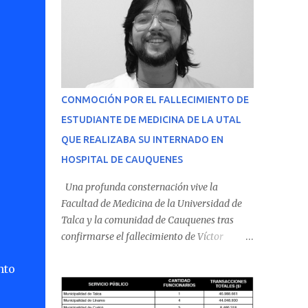
CONMOCIÓN POR EL FALLECIMIENTO DE
ESTUDIANTE DE MEDICINA DE LA UTAL
QUE REALIZABA SU INTERNADO EN
HOSPITAL DE CAUQUENES
Una profunda consternación vive la
Facultad de Medicina de la Universidad de
Talca y la comunidad de Cauquenes tras
confirmarse el fallecimiento de Víctor
Villena Pavez, estudiante de medicina que
nto
realizaba su internado en el Hospital de
Cauquenes. De acuerdo con los antecedentes
conocidos, el joven se presentó a cumplir su