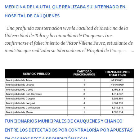
MEDICINA DE LA UTAL QUE REALIZABA SU INTERNADO EN
HOSPITAL DE CAUQUENES
Una profunda consternación vive la Facultad de Medicina de la
Universidad de Talca y la comunidad de Cauquenes tras
confirmarse el fallecimiento de Víctor Villena Pavez, estudiante de
medicina que realizaba su internado en el Hospital de Cauquenes.
De acuerdo con los antecedentes conocidos, el joven se presentó a
cumplir su jornada en el recinto asistencial manifestando
malestares físicos. Dada la complejidad de su estado de salud, el
equipo médico determinó su traslado de urgencia al Hospital
Regional de Talca y dado la urgencia la ambulancia partió hacia
Talca con escolta de Carabineros. En medio del traslado, el
estudiante de medicina de 25 años, se agravó y pese a los esfuerzos
del personal de emergencia terminó falleciendo, sin alcanzar a
recibir atención especializada en el centro de destino. Apenas se
FUNCIONARIOS MUNICIPALES DE CAUQUENES Y CHANCO
conoció la gravedad de su condición, sus padres —residentes en
ENTRE LOS DETECTADOS POR CONTRALORÍA POR APUESTAS
Villarrica— se trasladaron a Cauquenes con la esperanza de una