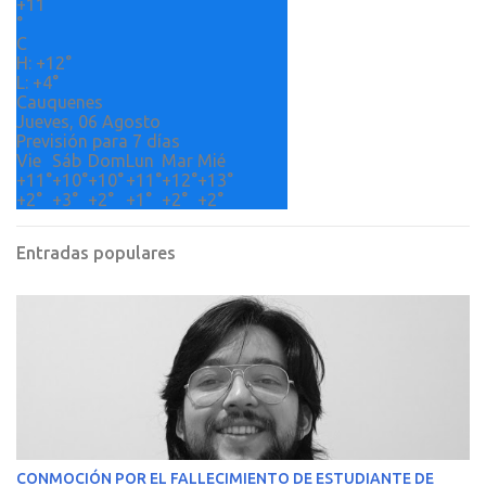
+
11
i
°
o
C
H:
+
12°
s
L:
+
4°
Cauquenes
Jueves, 06 Agosto
Previsión para 7 días
Vie
Sáb
Dom
Lun
Mar
Mié
+
11°
+
10°
+
10°
+
11°
+
12°
+
13°
+
2°
+
3°
+
2°
+
1°
+
2°
+
2°
Entradas populares
CONMOCIÓN POR EL FALLECIMIENTO DE ESTUDIANTE DE