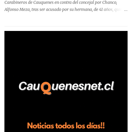
Carabineros de Cauquenes en contra del concejal por Chanco,
Alfonso Meza, tras ser acusado por su hermana, de 41 años, quien
aseguró haber sido víctima de un violento episodio en un predio
agrícola familiar. Según consta en el parte policial, la denunciante
relató que los hechos ocurrieron cerca de las 11:30 horas en el
fundo San Baldomero, ubicado en el sector Dollimbuta, comuna de
Pelluhue. Allí, mientras se encontraba junto a su madre y su hijo
entregando recomendaciones a los trabajadores de la plantación
de frutillas, habría sostenido una discusión con su hermano, quien
permanecía en el lugar a bordo de una camioneta. De acuerdo con
la declaración, tras recriminarle por intervenir con los
trabajadores, el edil descendió del vehículo y, en medio de la
confrontación, la habría tomado de los hombros, empujado al
suelo y agredido con golpes de pies y manos, mientr...