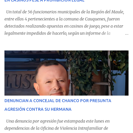
EN CASINOS PESE A PROHIBICIÓN LEGAL
evolución favorable. No obstante, alrededo...
Un total de 56 funcionarios municipales de la Región del Maule,
entre ellos 4 pertenecientes a la comuna de Cauquenes, fueron
detectados realizando apuestas en casinos de juego, pese a estar
legalmente impedidos de hacerlo, según un informe de la
Contraloría General de la República . Los antecedentes forman
parte del Consolidado de Información Circular (CIC) N° 20, el cual
estableció que estos funcionarios —quienes administran o
custodian fondos públicos— efectuaron transacciones por un
monto total de $116.075.918 entre enero de 2024 y junio de 2025.
En el detalle regional, se indica que en la comuna de Cauquenes se
identificó a cuatro funcionarios involucrados en este tipo de
operaciones. Asimismo, se precisa que uno de los casos
corresponde a un funcionario de la Municipalidad de Chanco,
DENUNCIAN A CONCEJAL DE CHANCO POR PRESUNTA
sumándose a otras comunas del Maule donde también se
AGRESIÓN CONTRA SU HERMANA
detectaron incumplimientos a la normativa vigente. El informe
precisa que la mayor cantidad de dinero apostado se registró en
Una denuncia por agresión fue estampada este lunes en
Talca, donde...
dependencias de la Oficina de Violencia Intrafamiliar de