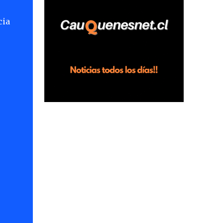
horas en el fundo San Baldomero, ubicado
cia
en el sector Dollimbuta, comuna de
Pelluhue. Allí, mientras se encontraba junto
a su madre y su hijo entregando
recomendaciones a los trabajadores de la
plantación de frutillas, habría sostenido una
discusión con su hermano, quien permanecía
en el lugar a bordo de una camioneta. De
acuerdo con la declaración, tras recriminarle
por intervenir con los trabajadores, el edil
descendió del vehículo y, en medio de la
confrontación, la habría tomado de los
hombros, empujado al suelo y agredido con
golpes de pies y manos, mientr...