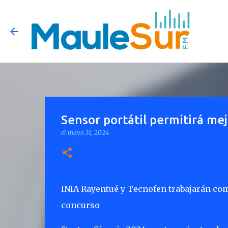
Sensor portátil permitirá me
el
mayo 31, 2024
INIA Rayentué y Tecnofen trabajarán co
concurso