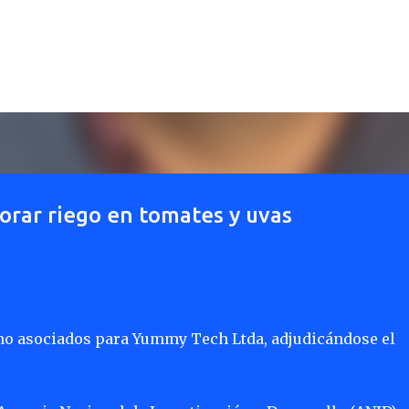
Ir al contenido principal
jorar riego en tomates y uvas
mo asociados para Yummy Tech Ltda, adjudicándose el