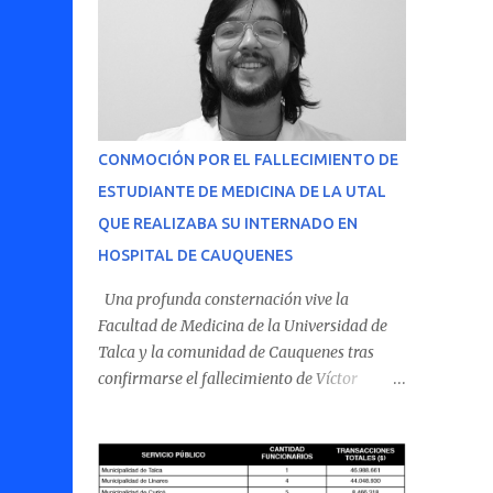
CONMOCIÓN POR EL FALLECIMIENTO DE
ESTUDIANTE DE MEDICINA DE LA UTAL
QUE REALIZABA SU INTERNADO EN
HOSPITAL DE CAUQUENES
Una profunda consternación vive la
Facultad de Medicina de la Universidad de
Talca y la comunidad de Cauquenes tras
confirmarse el fallecimiento de Víctor
Villena Pavez, estudiante de medicina que
realizaba su internado en el Hospital de
Cauquenes. De acuerdo con los antecedentes
conocidos, el joven se presentó a cumplir su