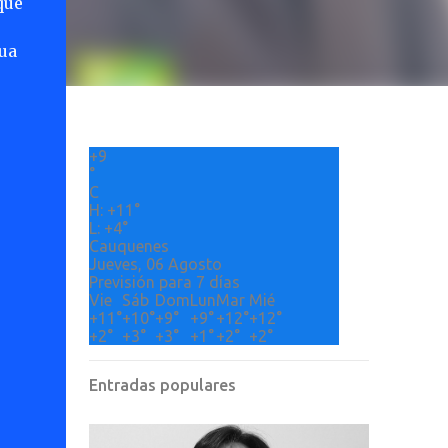
que
gua
+
9
°
C
H:
+
11°
L:
+
4°
Cauquenes
Jueves, 06 Agosto
Previsión para 7 días
Vie
Sáb
Dom
Lun
Mar
Mié
+
11°
+
10°
+
9°
+
9°
+
12°
+
12°
+
2°
+
3°
+
3°
+
1°
+
2°
+
2°
Entradas populares