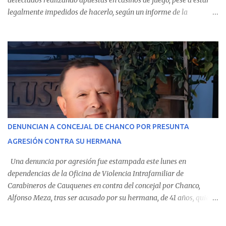
detectados realizando apuestas en casinos de juego, pese a estar
legalmente impedidos de hacerlo, según un informe de la
Contraloría General de la República . Los antecedentes forman
parte del Consolidado de Información Circular (CIC) N° 20, el cual
estableció que estos funcionarios —quienes administran o
custodian fondos públicos— efectuaron transacciones por un
monto total de $116.075.918 entre enero de 2024 y junio de 2025.
En el detalle regional, se indica que en la comuna de Cauquenes se
identificó a cuatro funcionarios involucrados en este tipo de
operaciones. Asimismo, se precisa que uno de los casos
corresponde a un funcionario de la Municipalidad de Chanco,
DENUNCIAN A CONCEJAL DE CHANCO POR PRESUNTA
sumándose a otras comunas del Maule donde también se
AGRESIÓN CONTRA SU HERMANA
detectaron incumplimientos a la normativa vigente. El informe
precisa que la mayor cantidad de dinero apostado se registró en
Una denuncia por agresión fue estampada este lunes en
Talca, donde...
dependencias de la Oficina de Violencia Intrafamiliar de
Carabineros de Cauquenes en contra del concejal por Chanco,
Alfonso Meza, tras ser acusado por su hermana, de 41 años, quien
aseguró haber sido víctima de un violento episodio en un predio
agrícola familiar. Según consta en el parte policial, la denunciante