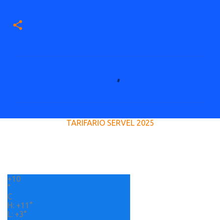
C
o
m
e
TARIFARIO SERVEL 2025
n
t
a
r
+
10
i
°
o
C
H:
+
11°
s
L:
+
3°