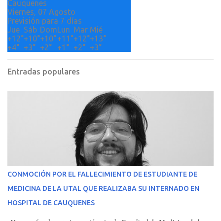
Cauquenes
Viernes, 07 Agosto
Previsión para 7 días
Jue
Sáb
Dom
Lun
Mar
Mié
+
12°
+
10°
+
10°
+
11°
+
12°
+
13°
+
4°
+
3°
+
2°
+
1°
+
2°
+
3°
Entradas populares
CONMOCIÓN POR EL FALLECIMIENTO DE ESTUDIANTE DE
MEDICINA DE LA UTAL QUE REALIZABA SU INTERNADO EN
HOSPITAL DE CAUQUENES