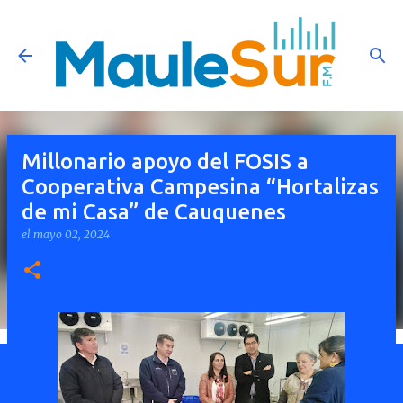
Ir al contenido principal
Millonario apoyo del FOSIS a
Cooperativa Campesina “Hortalizas
de mi Casa” de Cauquenes
el
mayo 02, 2024