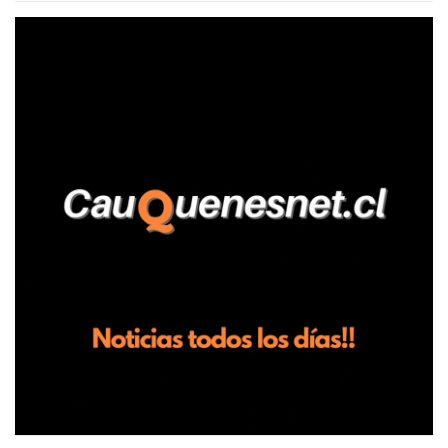
relató que los hechos ocurrieron cerca de las 11:30 horas en el
fundo San Baldomero, ubicado en el sector Dollimbuta, comuna de
Pelluhue. Allí, mientras se encontraba junto a su madre y su hijo
entregando recomendaciones a los trabajadores de la plantación
de frutillas, habría sostenido una discusión con su hermano, quien
permanecía en el lugar a bordo de una camioneta. De acuerdo con
la declaración, tras recriminarle por intervenir con los
trabajadores, el edil descendió del vehículo y, en medio de la
confrontación, la habría tomado de los hombros, empujado al
suelo y agredido con golpes de pies y manos, mientr...