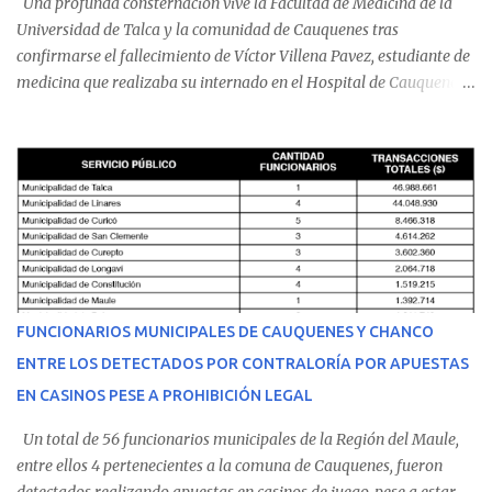
Una profunda consternación vive la Facultad de Medicina de la
Universidad de Talca y la comunidad de Cauquenes tras
confirmarse el fallecimiento de Víctor Villena Pavez, estudiante de
medicina que realizaba su internado en el Hospital de Cauquenes.
De acuerdo con los antecedentes conocidos, el joven se presentó a
cumplir su jornada en el recinto asistencial manifestando
malestares físicos. Dada la complejidad de su estado de salud, el
equipo médico determinó su traslado de urgencia al Hospital
Regional de Talca y dado la urgencia la ambulancia partió hacia
Talca con escolta de Carabineros. En medio del traslado, el
estudiante de medicina de 25 años, se agravó y pese a los esfuerzos
del personal de emergencia terminó falleciendo, sin alcanzar a
recibir atención especializada en el centro de destino. Apenas se
FUNCIONARIOS MUNICIPALES DE CAUQUENES Y CHANCO
conoció la gravedad de su condición, sus padres —residentes en
ENTRE LOS DETECTADOS POR CONTRALORÍA POR APUESTAS
Villarrica— se trasladaron a Cauquenes con la esperanza de una
EN CASINOS PESE A PROHIBICIÓN LEGAL
evolución favorable. No obstante, alrededo...
Un total de 56 funcionarios municipales de la Región del Maule,
entre ellos 4 pertenecientes a la comuna de Cauquenes, fueron