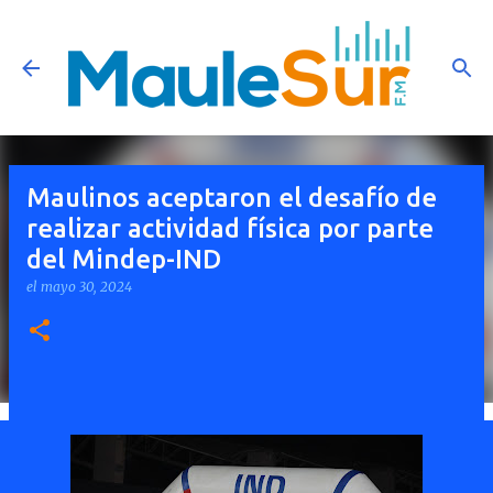
Ir al contenido principal
Maulinos aceptaron el desafío de
realizar actividad física por parte
del Mindep-IND
el
mayo 30, 2024