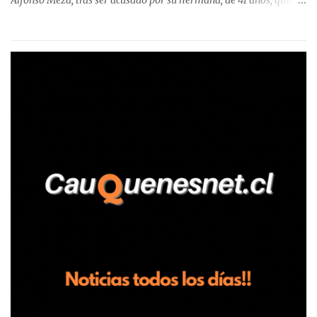
Alfonso Meza, tras ser acusado por su hermana, de 41 años, quien
aseguró haber sido víctima de un violento episodio en un predio
agrícola familiar. Según consta en el parte policial, la denunciante
relató que los hechos ocurrieron cerca de las 11:30 horas en el
fundo San Baldomero, ubicado en el sector Dollimbuta, comuna de
Pelluhue. Allí, mientras se encontraba junto a su madre y su hijo
entregando recomendaciones a los trabajadores de la plantación
de frutillas, habría sostenido una discusión con su hermano, quien
permanecía en el lugar a bordo de una camioneta. De acuerdo con
la declaración, tras recriminarle por intervenir con los
trabajadores, el edil descendió del vehículo y, en medio de la
confrontación, la habría tomado de los hombros, empujado al
suelo y agredido con golpes de pies y manos, mientr...