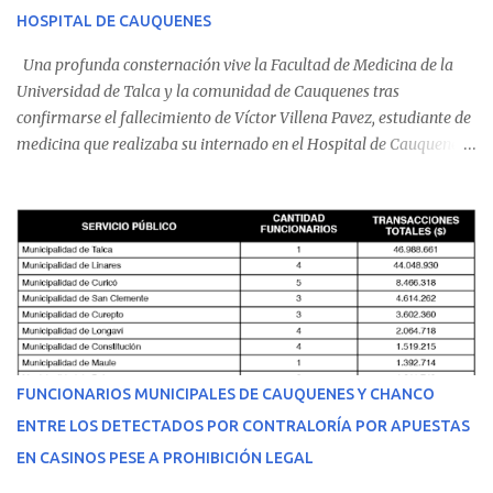
HOSPITAL DE CAUQUENES
Una profunda consternación vive la Facultad de Medicina de la
Universidad de Talca y la comunidad de Cauquenes tras
confirmarse el fallecimiento de Víctor Villena Pavez, estudiante de
medicina que realizaba su internado en el Hospital de Cauquenes.
De acuerdo con los antecedentes conocidos, el joven se presentó a
cumplir su jornada en el recinto asistencial manifestando
malestares físicos. Dada la complejidad de su estado de salud, el
equipo médico determinó su traslado de urgencia al Hospital
Regional de Talca y dado la urgencia la ambulancia partió hacia
Talca con escolta de Carabineros. En medio del traslado, el
estudiante de medicina de 25 años, se agravó y pese a los esfuerzos
del personal de emergencia terminó falleciendo, sin alcanzar a
recibir atención especializada en el centro de destino. Apenas se
FUNCIONARIOS MUNICIPALES DE CAUQUENES Y CHANCO
conoció la gravedad de su condición, sus padres —residentes en
ENTRE LOS DETECTADOS POR CONTRALORÍA POR APUESTAS
Villarrica— se trasladaron a Cauquenes con la esperanza de una
EN CASINOS PESE A PROHIBICIÓN LEGAL
evolución favorable. No obstante, alrededo...