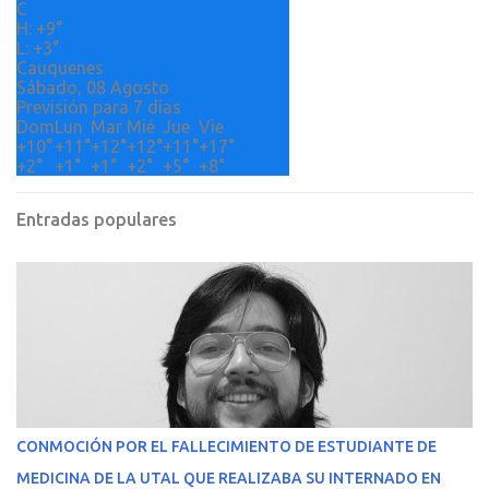
o
C
H:
+
9°
s
L:
+
3°
Cauquenes
Sábado, 08 Agosto
Previsión para 7 días
Dom
Lun
Mar
Mié
Jue
Vie
+
10°
+
11°
+
12°
+
12°
+
11°
+
17°
+
2°
+
1°
+
1°
+
2°
+
5°
+
8°
Entradas populares
CONMOCIÓN POR EL FALLECIMIENTO DE ESTUDIANTE DE
MEDICINA DE LA UTAL QUE REALIZABA SU INTERNADO EN