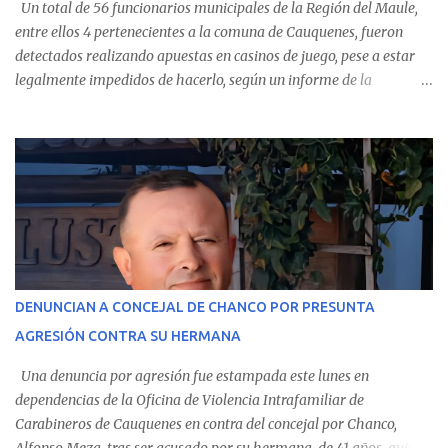
Un total de 56 funcionarios municipales de la Región del Maule,
entre ellos 4 pertenecientes a la comuna de Cauquenes, fueron
detectados realizando apuestas en casinos de juego, pese a estar
legalmente impedidos de hacerlo, según un informe de la
Contraloría General de la República . Los antecedentes forman
parte del Consolidado de Información Circular (CIC) N° 20, el cual
estableció que estos funcionarios —quienes administran o
custodian fondos públicos— efectuaron transacciones por un
monto total de $116.075.918 entre enero de 2024 y junio de 2025.
En el detalle regional, se indica que en la comuna de Cauquenes se
identificó a cuatro funcionarios involucrados en este tipo de
operaciones. Asimismo, se precisa que uno de los casos
corresponde a un funcionario de la Municipalidad de Chanco,
DENUNCIAN A CONCEJAL DE CHANCO POR PRESUNTA
sumándose a otras comunas del Maule donde también se
AGRESIÓN CONTRA SU HERMANA
detectaron incumplimientos a la normativa vigente. El informe
precisa que la mayor cantidad de dinero apostado se registró en
Una denuncia por agresión fue estampada este lunes en
Talca, donde...
dependencias de la Oficina de Violencia Intrafamiliar de
Carabineros de Cauquenes en contra del concejal por Chanco,