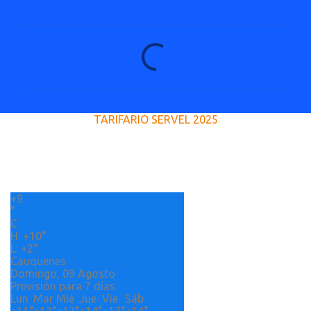
C
o
m
e
TARIFARIO SERVEL 2025
n
t
a
r
+
9
i
°
o
C
H:
+
10°
s
L:
+
2°
Cauquenes
Domingo, 09 Agosto
Previsión para 7 días
Lun
Mar
Mié
Jue
Vie
Sáb