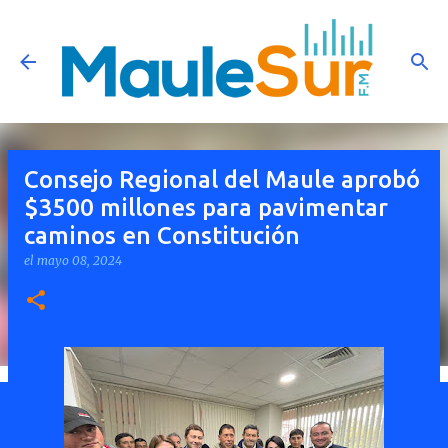
Ir al contenido principal
Consejo Regional del Maule aprobó
$3500 millones para pavimentar
caminos en Constitución
el
mayo 08, 2024