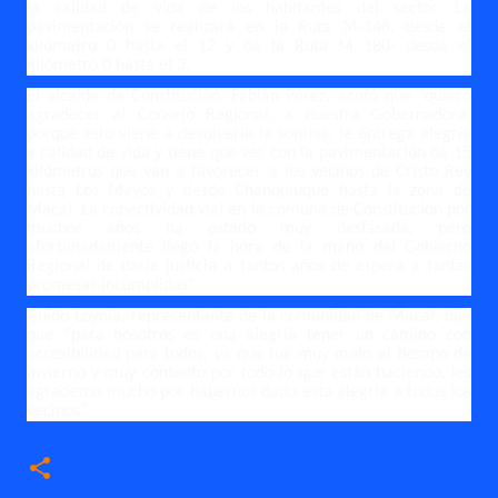
la calidad de vida de los habitantes del sector. La
pavimentación se realizará en la Ruta M-148, desde el
kilómetro 0 hasta el 12 y de la Ruta M 180- desde el
Kilómetro 0 hasta el 3.
El alcalde de Constitución, Fabián Pérez, acotó que “quiero
agradecer al Consejo Regional, a nuestra Gobernadora,
porque esto viene a devolverle la sonrisa, le entrega alegría
y calidad de vida y tiene que ver con la pavimentación de 15
kilómetros que van a favorecer a los vecinos de Cristo Rey
hasta Los Mayos y desde Chanquiuque hasta la zona de
Macal. La conectividad vial en la comuna de Constitución por
muchos años ha estado muy desfasada, pero
afortunadamente llegó la hora de la mano del Gobierno
Regional de darle justicia a tantos años de espera a tantas
promesas incumplidas”.
Guido Loyola, representante de la comunidad de Macal, dijo
que “para nosotros es una alegría tener un camino con
accesibilidad para todos, ya que fue muy malo el tiempo de
invierno y muy contento por todo lo que están haciendo, les
agradezco mucho por habernos dado esta alegría a todos los
vecinos”.