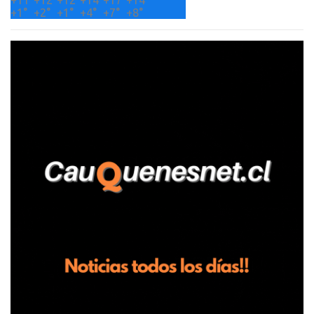
+
11°
+
12°
+
12°
+
14°
+
17°
+
14°
+
1°
+
2°
+
1°
+
4°
+
7°
+
8°