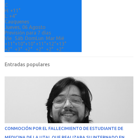
o
C
H:
+
11°
s
L:
+
4°
Cauquenes
Jueves, 06 Agosto
Previsión para 7 días
Vie
Sáb
Dom
Lun
Mar
Mié
+
11°
+
10°
+
10°
+
11°
+
12°
+
13°
+
2°
+
3°
+
2°
+
2°
+
2°
+
2°
Entradas populares
CONMOCIÓN POR EL FALLECIMIENTO DE ESTUDIANTE DE
MEDICINA DE LA UTAL QUE REALIZABA SU INTERNADO EN