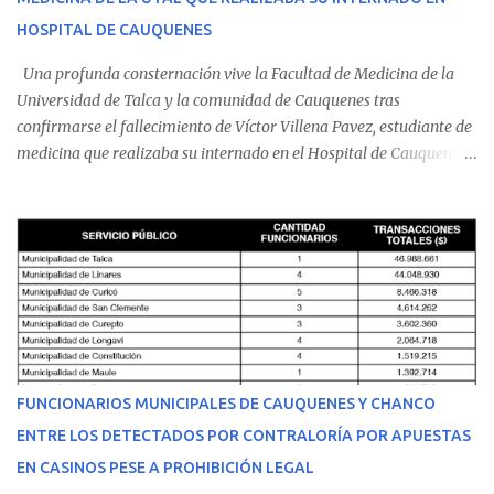
HOSPITAL DE CAUQUENES
Una profunda consternación vive la Facultad de Medicina de la
Universidad de Talca y la comunidad de Cauquenes tras
confirmarse el fallecimiento de Víctor Villena Pavez, estudiante de
medicina que realizaba su internado en el Hospital de Cauquenes.
De acuerdo con los antecedentes conocidos, el joven se presentó a
cumplir su jornada en el recinto asistencial manifestando
malestares físicos. Dada la complejidad de su estado de salud, el
equipo médico determinó su traslado de urgencia al Hospital
Regional de Talca y dado la urgencia la ambulancia partió hacia
Talca con escolta de Carabineros. En medio del traslado, el
estudiante de medicina de 25 años, se agravó y pese a los esfuerzos
del personal de emergencia terminó falleciendo, sin alcanzar a
recibir atención especializada en el centro de destino. Apenas se
FUNCIONARIOS MUNICIPALES DE CAUQUENES Y CHANCO
conoció la gravedad de su condición, sus padres —residentes en
ENTRE LOS DETECTADOS POR CONTRALORÍA POR APUESTAS
Villarrica— se trasladaron a Cauquenes con la esperanza de una
EN CASINOS PESE A PROHIBICIÓN LEGAL
evolución favorable. No obstante, alrededo...