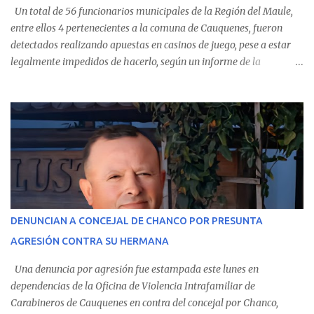
Un total de 56 funcionarios municipales de la Región del Maule,
entre ellos 4 pertenecientes a la comuna de Cauquenes, fueron
detectados realizando apuestas en casinos de juego, pese a estar
legalmente impedidos de hacerlo, según un informe de la
Contraloría General de la República . Los antecedentes forman
parte del Consolidado de Información Circular (CIC) N° 20, el cual
estableció que estos funcionarios —quienes administran o
custodian fondos públicos— efectuaron transacciones por un
monto total de $116.075.918 entre enero de 2024 y junio de 2025.
En el detalle regional, se indica que en la comuna de Cauquenes se
identificó a cuatro funcionarios involucrados en este tipo de
operaciones. Asimismo, se precisa que uno de los casos
corresponde a un funcionario de la Municipalidad de Chanco,
DENUNCIAN A CONCEJAL DE CHANCO POR PRESUNTA
sumándose a otras comunas del Maule donde también se
AGRESIÓN CONTRA SU HERMANA
detectaron incumplimientos a la normativa vigente. El informe
precisa que la mayor cantidad de dinero apostado se registró en
Una denuncia por agresión fue estampada este lunes en
Talca, donde...
dependencias de la Oficina de Violencia Intrafamiliar de
Carabineros de Cauquenes en contra del concejal por Chanco,