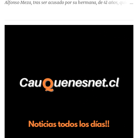
Alfonso Meza, tras ser acusado por su hermana, de 41 años, quien
aseguró haber sido víctima de un violento episodio en un predio
agrícola familiar. Según consta en el parte policial, la denunciante
relató que los hechos ocurrieron cerca de las 11:30 horas en el
fundo San Baldomero, ubicado en el sector Dollimbuta, comuna de
Pelluhue. Allí, mientras se encontraba junto a su madre y su hijo
entregando recomendaciones a los trabajadores de la plantación
de frutillas, habría sostenido una discusión con su hermano, quien
permanecía en el lugar a bordo de una camioneta. De acuerdo con
la declaración, tras recriminarle por intervenir con los
trabajadores, el edil descendió del vehículo y, en medio de la
confrontación, la habría tomado de los hombros, empujado al
suelo y agredido con golpes de pies y manos, mientr...