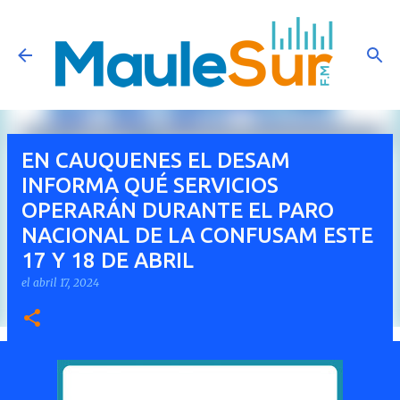
Ir al contenido principal
EN CAUQUENES EL DESAM
INFORMA QUÉ SERVICIOS
OPERARÁN DURANTE EL PARO
NACIONAL DE LA CONFUSAM ESTE
17 Y 18 DE ABRIL
el
abril 17, 2024