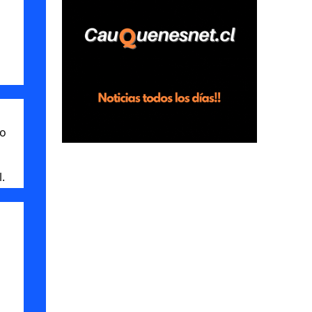
horas en el fundo San Baldomero, ubicado
en el sector Dollimbuta, comuna de
Pelluhue. Allí, mientras se encontraba junto
a su madre y su hijo entregando
recomendaciones a los trabajadores de la
plantación de frutillas, habría sostenido una
discusión con su hermano, quien permanecía
do
en el lugar a bordo de una camioneta. De
acuerdo con la declaración, tras recriminarle
por intervenir con los trabajadores, el edil
.
descendió del vehículo y, en medio de la
confrontación, la habría tomado de los
hombros, empujado al suelo y agredido con
golpes de pies y manos, mientr...