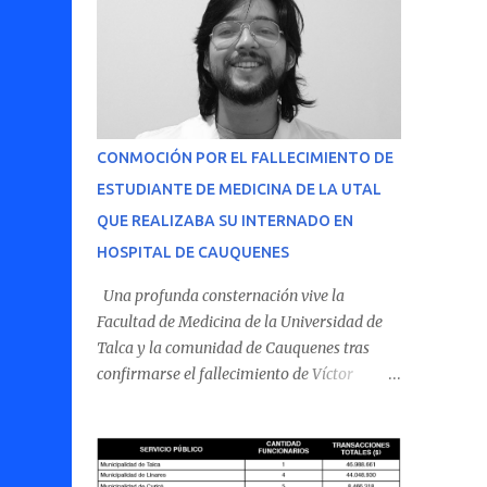
CONMOCIÓN POR EL FALLECIMIENTO DE
ESTUDIANTE DE MEDICINA DE LA UTAL
QUE REALIZABA SU INTERNADO EN
HOSPITAL DE CAUQUENES
Una profunda consternación vive la
Facultad de Medicina de la Universidad de
Talca y la comunidad de Cauquenes tras
confirmarse el fallecimiento de Víctor
Villena Pavez, estudiante de medicina que
realizaba su internado en el Hospital de
Cauquenes. De acuerdo con los antecedentes
conocidos, el joven se presentó a cumplir su