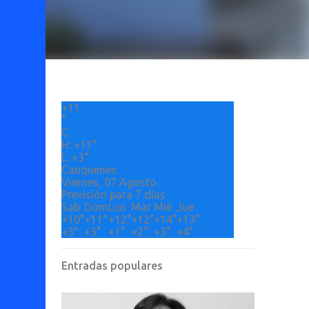
+
11
°
C
H:
+
11°
L:
+
3°
Cauquenes
Viernes, 07 Agosto
Previsión para 7 días
Sáb
Dom
Lun
Mar
Mié
Jue
+
10°
+
11°
+
12°
+
12°
+
14°
+
13°
+
3°
+
3°
+
1°
+
2°
+
3°
+
4°
Entradas populares