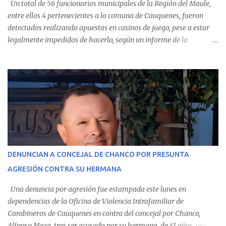
Un total de 56 funcionarios municipales de la Región del Maule,
entre ellos 4 pertenecientes a la comuna de Cauquenes, fueron
detectados realizando apuestas en casinos de juego, pese a estar
legalmente impedidos de hacerlo, según un informe de la
Contraloría General de la República . Los antecedentes forman
parte del Consolidado de Información Circular (CIC) N° 20, el cual
estableció que estos funcionarios —quienes administran o
custodian fondos públicos— efectuaron transacciones por un
monto total de $116.075.918 entre enero de 2024 y junio de 2025.
En el detalle regional, se indica que en la comuna de Cauquenes se
identificó a cuatro funcionarios involucrados en este tipo de
operaciones. Asimismo, se precisa que uno de los casos
corresponde a un funcionario de la Municipalidad de Chanco,
DENUNCIAN A CONCEJAL DE CHANCO POR PRESUNTA
sumándose a otras comunas del Maule donde también se
AGRESIÓN CONTRA SU HERMANA
detectaron incumplimientos a la normativa vigente. El informe
precisa que la mayor cantidad de dinero apostado se registró en
Una denuncia por agresión fue estampada este lunes en
Talca, donde...
dependencias de la Oficina de Violencia Intrafamiliar de
Carabineros de Cauquenes en contra del concejal por Chanco,
Alfonso Meza, tras ser acusado por su hermana, de 41 años, quien