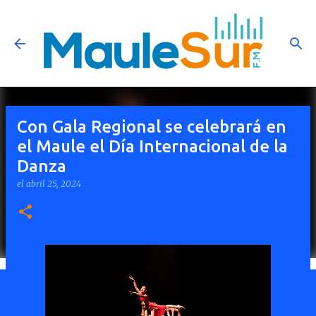
Ir al contenido principal
Con Gala Regional se celebrará en
el Maule el Día Internacional de la
Danza
el
abril 25, 2024