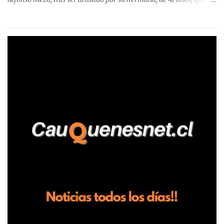
aseguró haber sido víctima de un violento episodio en un predio
agrícola familiar. Según consta en el parte policial, la denunciante
relató que los hechos ocurrieron cerca de las 11:30 horas en el
fundo San Baldomero, ubicado en el sector Dollimbuta, comuna de
Pelluhue. Allí, mientras se encontraba junto a su madre y su hijo
entregando recomendaciones a los trabajadores de la plantación
de frutillas, habría sostenido una discusión con su hermano, quien
permanecía en el lugar a bordo de una camioneta. De acuerdo con
la declaración, tras recriminarle por intervenir con los
trabajadores, el edil descendió del vehículo y, en medio de la
confrontación, la habría tomado de los hombros, empujado al
suelo y agredido con golpes de pies y manos, mientr...