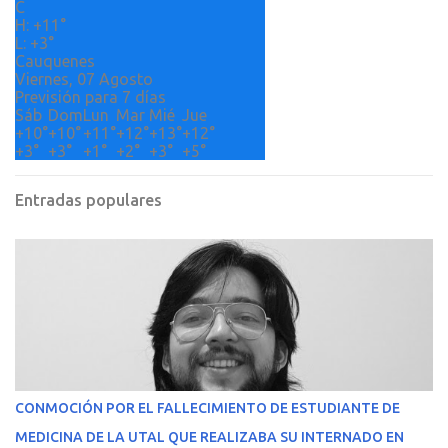
o
C
H:
+
11°
s
L:
+
3°
Cauquenes
Viernes, 07 Agosto
Previsión para 7 días
Sáb
Dom
Lun
Mar
Mié
Jue
+
10°
+
10°
+
11°
+
12°
+
13°
+
12°
+
3°
+
3°
+
1°
+
2°
+
3°
+
5°
Entradas populares
CONMOCIÓN POR EL FALLECIMIENTO DE ESTUDIANTE DE
MEDICINA DE LA UTAL QUE REALIZABA SU INTERNADO EN