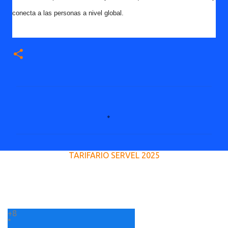
conecta a las personas a nivel global.
C
o
m
e
TARIFARIO SERVEL 2025
n
t
a
r
+
8
i
°