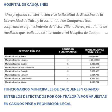
HOSPITAL DE CAUQUENES
Una profunda consternación vive la Facultad de Medicina de la
Universidad de Talca y la comunidad de Cauquenes tras
confirmarse el fallecimiento de Víctor Villena Pavez, estudiante de
medicina que realizaba su internado en el Hospital de Cauquenes.
De acuerdo con los antecedentes conocidos, el joven se presentó a
cumplir su jornada en el recinto asistencial manifestando
malestares físicos. Dada la complejidad de su estado de salud, el
equipo médico determinó su traslado de urgencia al Hospital
Regional de Talca y dado la urgencia la ambulancia partió hacia
Talca con escolta de Carabineros. En medio del traslado, el
estudiante de medicina de 25 años, se agravó y pese a los esfuerzos
del personal de emergencia terminó falleciendo, sin alcanzar a
recibir atención especializada en el centro de destino. Apenas se
FUNCIONARIOS MUNICIPALES DE CAUQUENES Y CHANCO
conoció la gravedad de su condición, sus padres —residentes en
ENTRE LOS DETECTADOS POR CONTRALORÍA POR APUESTAS
Villarrica— se trasladaron a Cauquenes con la esperanza de una
EN CASINOS PESE A PROHIBICIÓN LEGAL
evolución favorable. No obstante, alrededo...