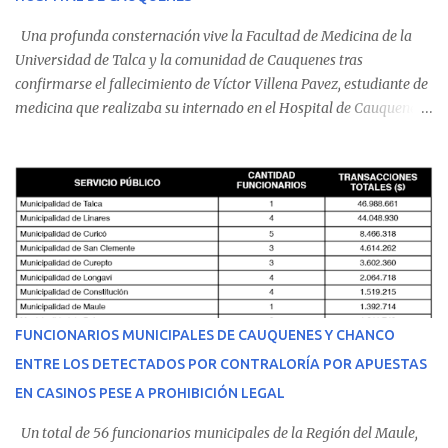
Una profunda consternación vive la Facultad de Medicina de la
Universidad de Talca y la comunidad de Cauquenes tras
confirmarse el fallecimiento de Víctor Villena Pavez, estudiante de
medicina que realizaba su internado en el Hospital de Cauquenes.
De acuerdo con los antecedentes conocidos, el joven se presentó a
cumplir su jornada en el recinto asistencial manifestando
malestares físicos. Dada la complejidad de su estado de salud, el
equipo médico determinó su traslado de urgencia al Hospital
Regional de Talca y dado la urgencia la ambulancia partió hacia
Talca con escolta de Carabineros. En medio del traslado, el
estudiante de medicina de 25 años, se agravó y pese a los esfuerzos
del personal de emergencia terminó falleciendo, sin alcanzar a
recibir atención especializada en el centro de destino. Apenas se
FUNCIONARIOS MUNICIPALES DE CAUQUENES Y CHANCO
conoció la gravedad de su condición, sus padres —residentes en
ENTRE LOS DETECTADOS POR CONTRALORÍA POR APUESTAS
Villarrica— se trasladaron a Cauquenes con la esperanza de una
EN CASINOS PESE A PROHIBICIÓN LEGAL
evolución favorable. No obstante, alrededo...
Un total de 56 funcionarios municipales de la Región del Maule,