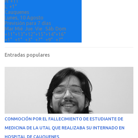
H:
+
11°
s
L:
+
1°
Cauquenes
Lunes, 10 Agosto
Previsión para 7 días
Mar
Mié
Jue
Vie
Sáb
Dom
+
11°
+
13°
+
12°
+
15°
+
14°
+
16°
+
1°
+
1°
+
3°
+
7°
+
9°
+
7°
Entradas populares
CONMOCIÓN POR EL FALLECIMIENTO DE ESTUDIANTE DE
MEDICINA DE LA UTAL QUE REALIZABA SU INTERNADO EN
HOSPITAL DE CAUQUENES