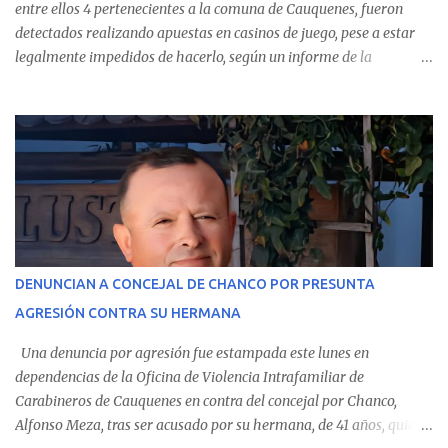
entre ellos 4 pertenecientes a la comuna de Cauquenes, fueron
detectados realizando apuestas en casinos de juego, pese a estar
legalmente impedidos de hacerlo, según un informe de la
Contraloría General de la República . Los antecedentes forman
parte del Consolidado de Información Circular (CIC) N° 20, el cual
estableció que estos funcionarios —quienes administran o
custodian fondos públicos— efectuaron transacciones por un
monto total de $116.075.918 entre enero de 2024 y junio de 2025.
En el detalle regional, se indica que en la comuna de Cauquenes se
identificó a cuatro funcionarios involucrados en este tipo de
operaciones. Asimismo, se precisa que uno de los casos
corresponde a un funcionario de la Municipalidad de Chanco,
DENUNCIAN A CONCEJAL DE CHANCO POR PRESUNTA
sumándose a otras comunas del Maule donde también se
AGRESIÓN CONTRA SU HERMANA
detectaron incumplimientos a la normativa vigente. El informe
precisa que la mayor cantidad de dinero apostado se registró en
Una denuncia por agresión fue estampada este lunes en
Talca, donde...
dependencias de la Oficina de Violencia Intrafamiliar de
Carabineros de Cauquenes en contra del concejal por Chanco,
Alfonso Meza, tras ser acusado por su hermana, de 41 años, quien