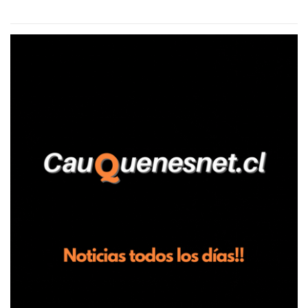
aseguró haber sido víctima de un violento episodio en un predio
agrícola familiar. Según consta en el parte policial, la denunciante
relató que los hechos ocurrieron cerca de las 11:30 horas en el
fundo San Baldomero, ubicado en el sector Dollimbuta, comuna de
Pelluhue. Allí, mientras se encontraba junto a su madre y su hijo
entregando recomendaciones a los trabajadores de la plantación
de frutillas, habría sostenido una discusión con su hermano, quien
permanecía en el lugar a bordo de una camioneta. De acuerdo con
la declaración, tras recriminarle por intervenir con los
trabajadores, el edil descendió del vehículo y, en medio de la
confrontación, la habría tomado de los hombros, empujado al
suelo y agredido con golpes de pies y manos, mientr...