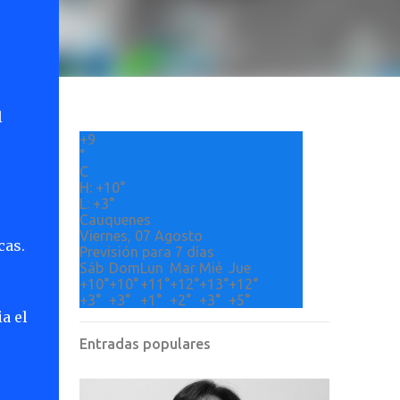
l
+
9
°
C
H:
+
10°
L:
+
3°
Cauquenes
Viernes, 07 Agosto
cas.
Previsión para 7 días
Sáb
Dom
Lun
Mar
Mié
Jue
+
10°
+
10°
+
11°
+
12°
+
13°
+
12°
+
3°
+
3°
+
1°
+
2°
+
3°
+
5°
a el
Entradas populares