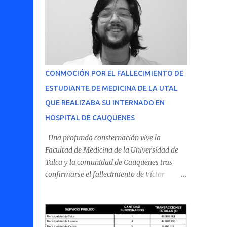
CONMOCIÓN POR EL FALLECIMIENTO DE
ESTUDIANTE DE MEDICINA DE LA UTAL
QUE REALIZABA SU INTERNADO EN
HOSPITAL DE CAUQUENES
Una profunda consternación vive la
Facultad de Medicina de la Universidad de
Talca y la comunidad de Cauquenes tras
confirmarse el fallecimiento de Víctor
Villena Pavez, estudiante de medicina que
realizaba su internado en el Hospital de
Cauquenes. De acuerdo con los antecedentes
conocidos, el joven se presentó a cumplir su