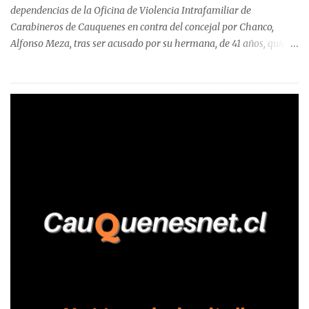
Talca, donde...
dependencias de la Oficina de Violencia Intrafamiliar de
Carabineros de Cauquenes en contra del concejal por Chanco,
Alfonso Meza, tras ser acusado por su hermana, de 41 años, quien
aseguró haber sido víctima de un violento episodio en un predio
agrícola familiar. Según consta en el parte policial, la denunciante
relató que los hechos ocurrieron cerca de las 11:30 horas en el
fundo San Baldomero, ubicado en el sector Dollimbuta, comuna de
Pelluhue. Allí, mientras se encontraba junto a su madre y su hijo
entregando recomendaciones a los trabajadores de la plantación
de frutillas, habría sostenido una discusión con su hermano, quien
permanecía en el lugar a bordo de una camioneta. De acuerdo con
la declaración, tras recriminarle por intervenir con los
trabajadores, el edil descendió del vehículo y, en medio de la
confrontación, la habría tomado de los hombros, empujado al
suelo y agredido con golpes de pies y manos, mientr...