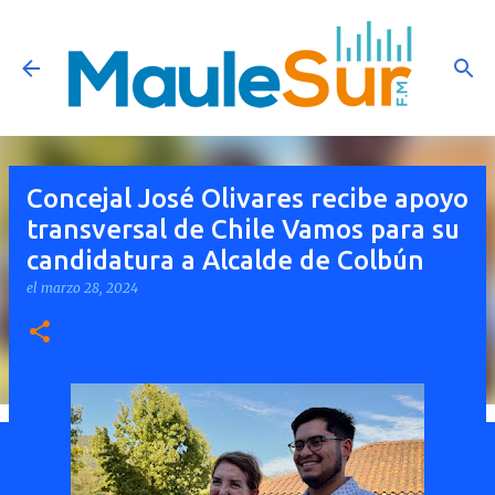
Ir al contenido principal
Concejal José Olivares recibe apoyo
transversal de Chile Vamos para su
candidatura a Alcalde de Colbún
el
marzo 28, 2024