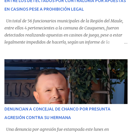
ENTRE LOS DETECTADOS POR CONTRALORÍA POR APUESTAS
Villarrica— se trasladaron a Cauquenes con la esperanza de una
EN CASINOS PESE A PROHIBICIÓN LEGAL
evolución favorable. No obstante, alrededo...
Un total de 56 funcionarios municipales de la Región del Maule,
entre ellos 4 pertenecientes a la comuna de Cauquenes, fueron
detectados realizando apuestas en casinos de juego, pese a estar
legalmente impedidos de hacerlo, según un informe de la
Contraloría General de la República . Los antecedentes forman
parte del Consolidado de Información Circular (CIC) N° 20, el cual
estableció que estos funcionarios —quienes administran o
custodian fondos públicos— efectuaron transacciones por un
monto total de $116.075.918 entre enero de 2024 y junio de 2025.
En el detalle regional, se indica que en la comuna de Cauquenes se
identificó a cuatro funcionarios involucrados en este tipo de
operaciones. Asimismo, se precisa que uno de los casos
corresponde a un funcionario de la Municipalidad de Chanco,
DENUNCIAN A CONCEJAL DE CHANCO POR PRESUNTA
sumándose a otras comunas del Maule donde también se
AGRESIÓN CONTRA SU HERMANA
detectaron incumplimientos a la normativa vigente. El informe
precisa que la mayor cantidad de dinero apostado se registró en
Una denuncia por agresión fue estampada este lunes en