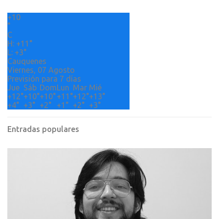
r
+
10
i
°
o
C
H:
+
11°
s
L:
+
3°
Cauquenes
Viernes, 07 Agosto
Previsión para 7 días
Jue
Sáb
Dom
Lun
Mar
Mié
+
12°
+
10°
+
10°
+
11°
+
12°
+
13°
+
4°
+
3°
+
2°
+
1°
+
2°
+
3°
Entradas populares