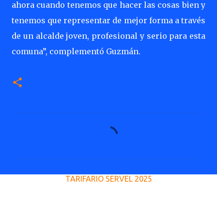
ahora cuando tenemos que hacer las cosas bien y
tenemos que representar de mejor forma a través
de un alcalde joven, profesional y serio para esta
comuna”, complementó Guzmán.
C
o
m
e
TARIFARIO SERVEL 2025
n
t
a