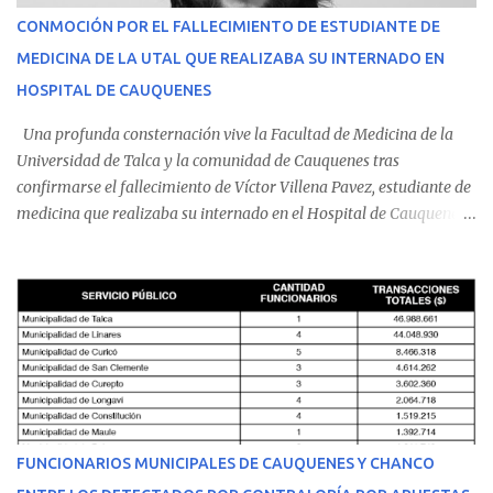
CONMOCIÓN POR EL FALLECIMIENTO DE ESTUDIANTE DE
MEDICINA DE LA UTAL QUE REALIZABA SU INTERNADO EN
HOSPITAL DE CAUQUENES
Una profunda consternación vive la Facultad de Medicina de la
Universidad de Talca y la comunidad de Cauquenes tras
confirmarse el fallecimiento de Víctor Villena Pavez, estudiante de
medicina que realizaba su internado en el Hospital de Cauquenes.
De acuerdo con los antecedentes conocidos, el joven se presentó a
cumplir su jornada en el recinto asistencial manifestando
malestares físicos. Dada la complejidad de su estado de salud, el
equipo médico determinó su traslado de urgencia al Hospital
Regional de Talca y dado la urgencia la ambulancia partió hacia
Talca con escolta de Carabineros. En medio del traslado, el
estudiante de medicina de 25 años, se agravó y pese a los esfuerzos
del personal de emergencia terminó falleciendo, sin alcanzar a
recibir atención especializada en el centro de destino. Apenas se
FUNCIONARIOS MUNICIPALES DE CAUQUENES Y CHANCO
conoció la gravedad de su condición, sus padres —residentes en