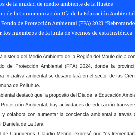
s de la unidad de medio ambiente de la Ilustre
on de la Conmemoración Día de la Educación Ambiental
el Fondo de Protección Ambiental (FPA) 2023 “Rebrotando
r los miembros de la Junta de Vecinos de esta histórica
Ministerio del Medio Ambiente de la Región del Maule dio a co
ndo de Protección Ambiental (FPA) 2024, donde la provinc
 iniciativa ambiental se desarrollará en el sector de las Cié
omuna de Pelluhue.
mbiental destacó que “a propósito del Día de la Educación Ambie
 Protección Ambiental, hay actividades de educación transver
a y colabora con aumentar la conciencia ambiental a través 
mi Daniela de La Jara.
ial de Cauquenes, Claudio Merino, expresó que “es tremenda