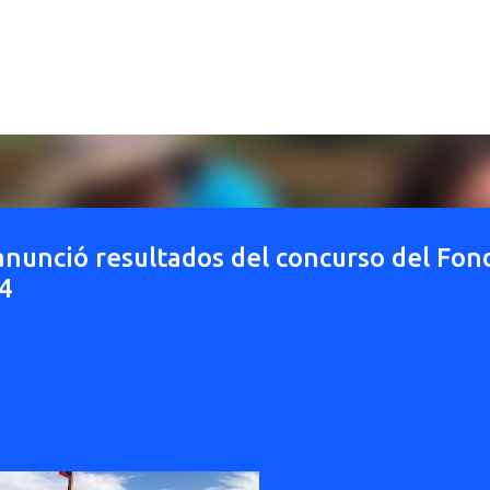
Ir al contenido principal
nunció resultados del concurso del Fon
4