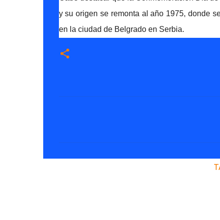
y su origen se remonta al año 1975, donde se
en la ciudad de Belgrado en Serbia.
C
o
m
e
n
T
t
a
r