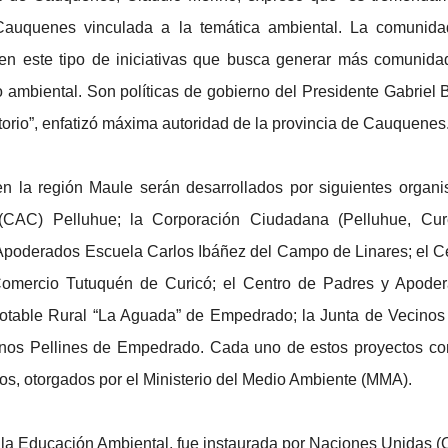
e Cauquenes vinculada a la temática ambiental. La comunid
en este tipo de iniciativas que busca generar más comunida
 ambiental. Son políticas de gobierno del Presidente Gabriel B
ritorio”, enfatizó máxima autoridad de la provincia de Cauquenes
n la región Maule serán desarrollados por siguientes organ
(CAC) Pelluhue; la Corporación Ciudadana (Pelluhue, Cur
Apoderados Escuela Carlos Ibáñez del Campo de Linares; el C
Comercio Tutuquén de Curicó; el Centro de Padres y Apode
table Rural “La Aguada” de Empedrado; la Junta de Vecinos
nos Pellines de Empedrado. Cada uno de estos proyectos co
os, otorgados por el Ministerio del Medio Ambiente (MMA).
la Educación Ambiental, fue instaurada por Naciones Unidas 