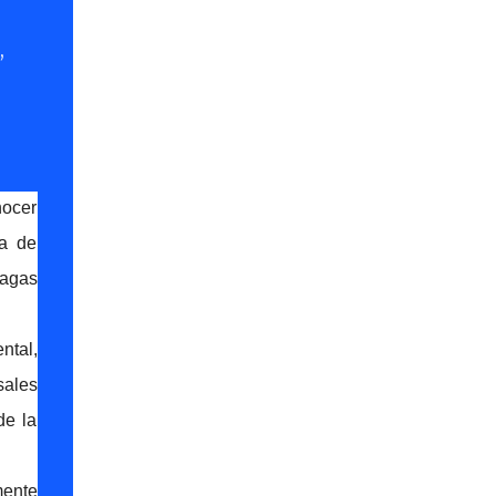
,
nocer
ia de
nagas
ntal,
sales
de la
mente