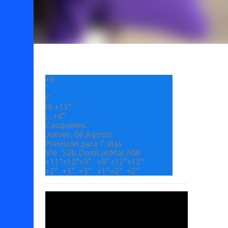
+
9
°
C
H:
+
11°
L:
+
4°
Cauquenes
Jueves, 06 Agosto
Previsión para 7 días
Vie
Sáb
Dom
Lun
Mar
Mié
+
11°
+
10°
+
9°
+
9°
+
12°
+
12°
+
2°
+
3°
+
3°
+
1°
+
2°
+
2°
Etiquetas