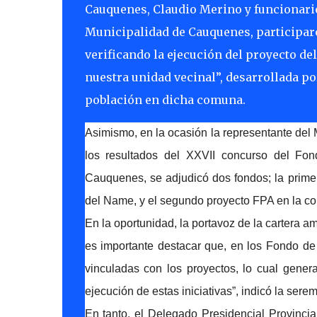
Cauquenes, Claudio Merino y funcionario
Municipalidad de Cauquenes, participar
verificando la ejecución del proyecto d
nuestra unidad vecinal”, desarrollada po
población en dicha comuna.
Asimismo, en la ocasión la representante del 
los resultados del XXVII concurso del Fo
Cauquenes, se adjudicó dos fondos; la primera
del Name, y el segundo proyecto FPA en la c
En la oportunidad, la portavoz de la cartera a
es importante destacar que, en los Fondo de
vinculadas con los proyectos, lo cual gener
ejecución de estas iniciativas”, indicó la sere
En tanto, el Delegado Presidencial Provinc