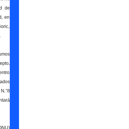
ad de
d, en
oric,
.
ismos
epto,
entro
rados
 N.°8
ntará
(ONU)