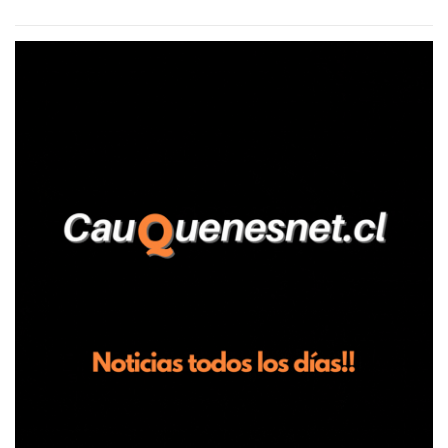
agrícola familiar. Según consta en el parte policial, la denunciante
relató que los hechos ocurrieron cerca de las 11:30 horas en el
fundo San Baldomero, ubicado en el sector Dollimbuta, comuna de
Pelluhue. Allí, mientras se encontraba junto a su madre y su hijo
entregando recomendaciones a los trabajadores de la plantación
de frutillas, habría sostenido una discusión con su hermano, quien
permanecía en el lugar a bordo de una camioneta. De acuerdo con
la declaración, tras recriminarle por intervenir con los
trabajadores, el edil descendió del vehículo y, en medio de la
confrontación, la habría tomado de los hombros, empujado al
suelo y agredido con golpes de pies y manos, mientr...