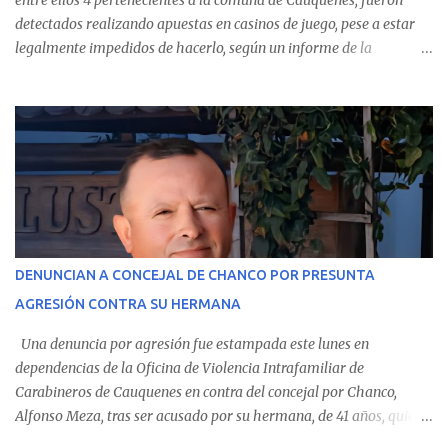
entre ellos 4 pertenecientes a la comuna de Cauquenes, fueron
detectados realizando apuestas en casinos de juego, pese a estar
legalmente impedidos de hacerlo, según un informe de la
Contraloría General de la República . Los antecedentes forman
parte del Consolidado de Información Circular (CIC) N° 20, el cual
estableció que estos funcionarios —quienes administran o
custodian fondos públicos— efectuaron transacciones por un
monto total de $116.075.918 entre enero de 2024 y junio de 2025.
En el detalle regional, se indica que en la comuna de Cauquenes se
identificó a cuatro funcionarios involucrados en este tipo de
operaciones. Asimismo, se precisa que uno de los casos
corresponde a un funcionario de la Municipalidad de Chanco,
DENUNCIAN A CONCEJAL DE CHANCO POR PRESUNTA
sumándose a otras comunas del Maule donde también se
AGRESIÓN CONTRA SU HERMANA
detectaron incumplimientos a la normativa vigente. El informe
precisa que la mayor cantidad de dinero apostado se registró en
Una denuncia por agresión fue estampada este lunes en
Talca, donde...
dependencias de la Oficina de Violencia Intrafamiliar de
Carabineros de Cauquenes en contra del concejal por Chanco,
Alfonso Meza, tras ser acusado por su hermana, de 41 años, quien
aseguró haber sido víctima de un violento episodio en un predio