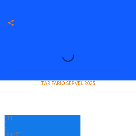
C
o
m
e
TARIFARIO SERVEL 2025
n
t
a
r
+
11
i
°
o
C
H:
+
12°