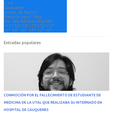
s
L:
+
4°
Cauquenes
Jueves, 06 Agosto
Previsión para 7 días
Vie
Sáb
Dom
Lun
Mar
Mié
+
11°
+
10°
+
10°
+
11°
+
12°
+
13°
+
2°
+
3°
+
2°
+
1°
+
2°
+
2°
Entradas populares
CONMOCIÓN POR EL FALLECIMIENTO DE ESTUDIANTE DE
MEDICINA DE LA UTAL QUE REALIZABA SU INTERNADO EN
HOSPITAL DE CAUQUENES