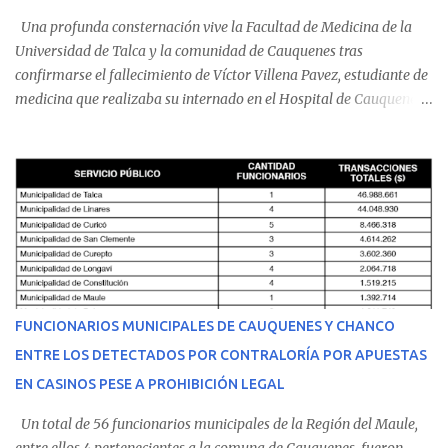
Una profunda consternación vive la Facultad de Medicina de la
Universidad de Talca y la comunidad de Cauquenes tras
confirmarse el fallecimiento de Víctor Villena Pavez, estudiante de
medicina que realizaba su internado en el Hospital de Cauquenes.
De acuerdo con los antecedentes conocidos, el joven se presentó a
cumplir su jornada en el recinto asistencial manifestando
malestares físicos. Dada la complejidad de su estado de salud, el
equipo médico determinó su traslado de urgencia al Hospital
Regional de Talca y dado la urgencia la ambulancia partió hacia
Talca con escolta de Carabineros. En medio del traslado, el
estudiante de medicina de 25 años, se agravó y pese a los esfuerzos
del personal de emergencia terminó falleciendo, sin alcanzar a
recibir atención especializada en el centro de destino. Apenas se
FUNCIONARIOS MUNICIPALES DE CAUQUENES Y CHANCO
conoció la gravedad de su condición, sus padres —residentes en
ENTRE LOS DETECTADOS POR CONTRALORÍA POR APUESTAS
Villarrica— se trasladaron a Cauquenes con la esperanza de una
EN CASINOS PESE A PROHIBICIÓN LEGAL
evolución favorable. No obstante, alrededo...
Un total de 56 funcionarios municipales de la Región del Maule,