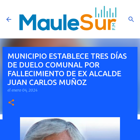
Ir al contenido principal
MUNICIPIO ESTABLECE TRES DÍAS
DE DUELO COMUNAL POR
FALLECIMIENTO DE EX ALCALDE
JUAN CARLOS MUÑOZ
el
enero 04, 2024