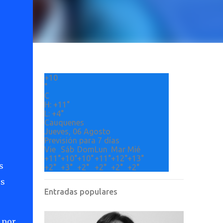
+
10
°
C
H:
+
11°
L:
+
4°
Cauquenes
Jueves, 06 Agosto
Previsión para 7 días
Vie
Sáb
Dom
Lun
Mar
Mié
+
11°
+
10°
+
10°
+
11°
+
12°
+
13°
s
+
2°
+
3°
+
2°
+
2°
+
2°
+
2°
es
Entradas populares
 por