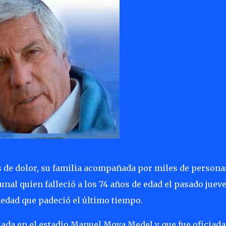
olor, su familia acompañada por miles de persona
unal quien falleció a los 74 años de edad el pasado juev
dad que padeció el último tiempo.
lada en el estadio Manuel Moya Medel y que fue oficiada