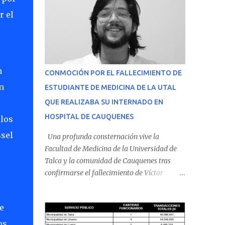
r el
n
CONMOCIÓN POR EL FALLECIMIENTO DE
n
ESTUDIANTE DE MEDICINA DE LA UTAL
QUE REALIZABA SU INTERNADO EN
HOSPITAL DE CAUQUENES
 los
ssel
Una profunda consternación vive la
Facultad de Medicina de la Universidad de
Talca y la comunidad de Cauquenes tras
confirmarse el fallecimiento de Víctor
Villena Pavez, estudiante de medicina que
realizaba su internado en el Hospital de
e
Cauquenes. De acuerdo con los antecedentes
conocidos, el joven se presentó a cumplir su
os