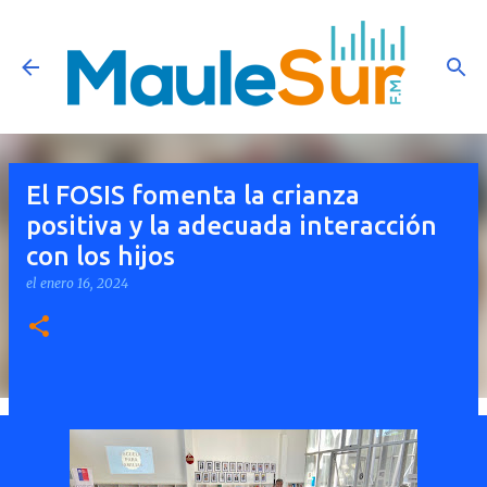
Ir al contenido principal
El FOSIS fomenta la crianza
positiva y la adecuada interacción
con los hijos
el
enero 16, 2024