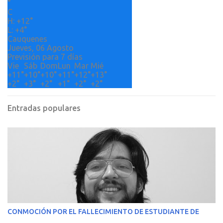
°
o
C
H:
+
12°
s
L:
+
4°
Cauquenes
Jueves, 06 Agosto
Previsión para 7 días
Vie
Sáb
Dom
Lun
Mar
Mié
+
11°
+
10°
+
10°
+
11°
+
12°
+
13°
+
2°
+
3°
+
2°
+
1°
+
2°
+
2°
Entradas populares
CONMOCIÓN POR EL FALLECIMIENTO DE ESTUDIANTE DE