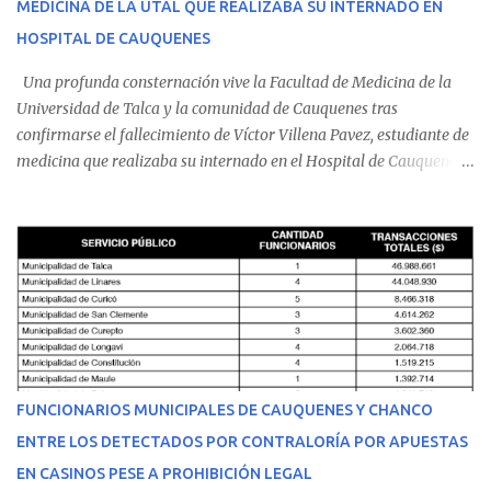
MEDICINA DE LA UTAL QUE REALIZABA SU INTERNADO EN
HOSPITAL DE CAUQUENES
Una profunda consternación vive la Facultad de Medicina de la
Universidad de Talca y la comunidad de Cauquenes tras
confirmarse el fallecimiento de Víctor Villena Pavez, estudiante de
medicina que realizaba su internado en el Hospital de Cauquenes.
De acuerdo con los antecedentes conocidos, el joven se presentó a
cumplir su jornada en el recinto asistencial manifestando
malestares físicos. Dada la complejidad de su estado de salud, el
equipo médico determinó su traslado de urgencia al Hospital
Regional de Talca y dado la urgencia la ambulancia partió hacia
Talca con escolta de Carabineros. En medio del traslado, el
estudiante de medicina de 25 años, se agravó y pese a los esfuerzos
del personal de emergencia terminó falleciendo, sin alcanzar a
recibir atención especializada en el centro de destino. Apenas se
FUNCIONARIOS MUNICIPALES DE CAUQUENES Y CHANCO
conoció la gravedad de su condición, sus padres —residentes en
ENTRE LOS DETECTADOS POR CONTRALORÍA POR APUESTAS
Villarrica— se trasladaron a Cauquenes con la esperanza de una
EN CASINOS PESE A PROHIBICIÓN LEGAL
evolución favorable. No obstante, alrededo...