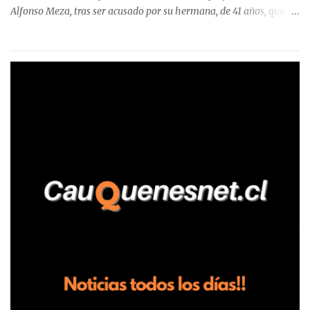
Alfonso Meza, tras ser acusado por su hermana, de 41 años, quien
aseguró haber sido víctima de un violento episodio en un predio
agrícola familiar. Según consta en el parte policial, la denunciante
relató que los hechos ocurrieron cerca de las 11:30 horas en el
fundo San Baldomero, ubicado en el sector Dollimbuta, comuna de
Pelluhue. Allí, mientras se encontraba junto a su madre y su hijo
entregando recomendaciones a los trabajadores de la plantación
de frutillas, habría sostenido una discusión con su hermano, quien
permanecía en el lugar a bordo de una camioneta. De acuerdo con
la declaración, tras recriminarle por intervenir con los
trabajadores, el edil descendió del vehículo y, en medio de la
confrontación, la habría tomado de los hombros, empujado al
suelo y agredido con golpes de pies y manos, mientr...