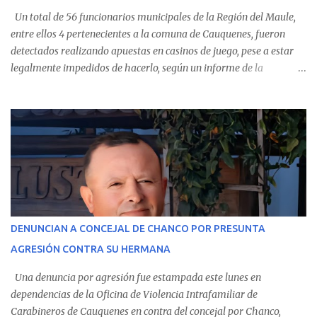
Un total de 56 funcionarios municipales de la Región del Maule,
entre ellos 4 pertenecientes a la comuna de Cauquenes, fueron
detectados realizando apuestas en casinos de juego, pese a estar
legalmente impedidos de hacerlo, según un informe de la
Contraloría General de la República . Los antecedentes forman
parte del Consolidado de Información Circular (CIC) N° 20, el cual
estableció que estos funcionarios —quienes administran o
custodian fondos públicos— efectuaron transacciones por un
monto total de $116.075.918 entre enero de 2024 y junio de 2025.
En el detalle regional, se indica que en la comuna de Cauquenes se
identificó a cuatro funcionarios involucrados en este tipo de
operaciones. Asimismo, se precisa que uno de los casos
corresponde a un funcionario de la Municipalidad de Chanco,
DENUNCIAN A CONCEJAL DE CHANCO POR PRESUNTA
sumándose a otras comunas del Maule donde también se
AGRESIÓN CONTRA SU HERMANA
detectaron incumplimientos a la normativa vigente. El informe
precisa que la mayor cantidad de dinero apostado se registró en
Una denuncia por agresión fue estampada este lunes en
Talca, donde...
dependencias de la Oficina de Violencia Intrafamiliar de
Carabineros de Cauquenes en contra del concejal por Chanco,