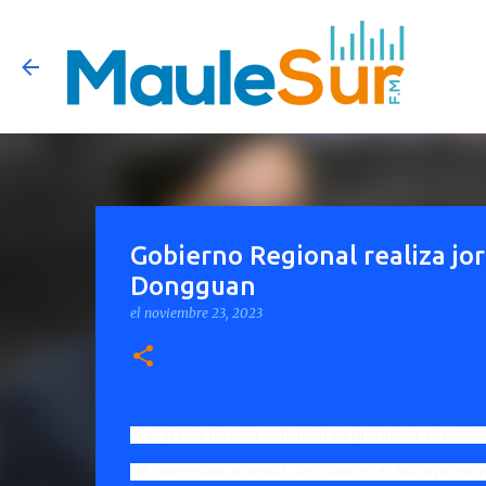
Gobierno Regional realiza jo
Dongguan
el
noviembre 23, 2023
El objetivo de esta actividad es promover el estab
de Dongguan, además, de conocer el entorno empr