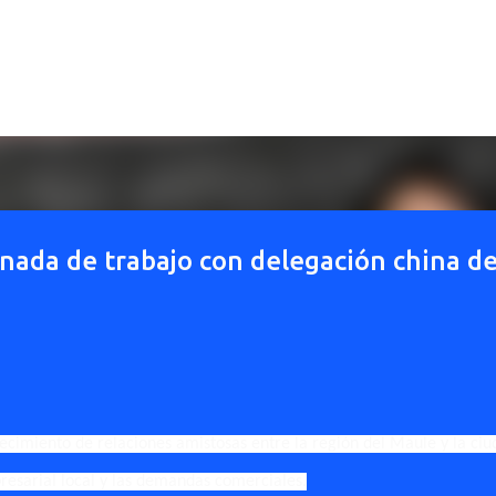
Ir al contenido principal
rnada de trabajo con delegación china d
lecimiento de relaciones amistosas entre la región del Maule y la ciu
esarial local y las demandas comerciales.