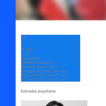
+
9
°
C
H:
+
10°
L:
+
3°
Cauquenes
Sábado, 08 Agosto
Previsión para 7 días
Dom
Lun
Mar
Mié
Jue
Vie
+
10°
+
11°
+
12°
+
13°
+
11°
+
12°
+
3°
+
1°
+
2°
+
2°
+
4°
+
8°
Entradas populares