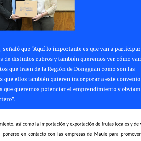
 señaló que "Aquí lo importante es que van a participar
os de distintos rubros y también queremos ver cómo va
ctos que traen de la Región de Dongguan como son las
os que ellos también quieren incorporar a este convenio
es que queremos potenciar el emprendimiento y obviam
tero”.
miento, así como la importación y exportación de frutas locales y de 
a ponerse en contacto con las empresas de Maule para promove