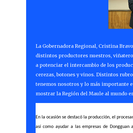
La Gobernadora Regional, Cristina Bravo,
distintos productores nuestros, viñater
a potenciar el intercambio de los produ
cerezas, botones y vinos. Distintos rubr
tenemos nosotros y lo más importante 
mostrar la Región del Maule al mundo en
En la ocasión se destacó la producción, el procesa
así como ayudar a las empresas de Dongguan 