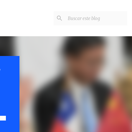
e
dad