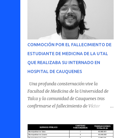
CONMOCIÓN POR EL FALLECIMIENTO DE
ESTUDIANTE DE MEDICINA DE LA UTAL
QUE REALIZABA SU INTERNADO EN
HOSPITAL DE CAUQUENES
Una profunda consternación vive la
Facultad de Medicina de la Universidad de
Talca y la comunidad de Cauquenes tras
confirmarse el fallecimiento de Víctor
Villena Pavez, estudiante de medicina que
realizaba su internado en el Hospital de
Cauquenes. De acuerdo con los antecedentes
conocidos, el joven se presentó a cumplir su