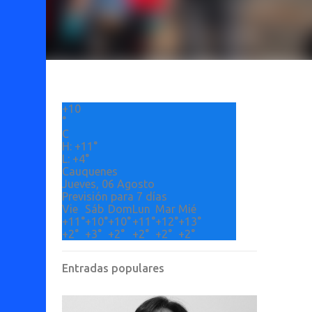
+
10
°
C
H:
+
11°
L:
+
4°
Cauquenes
Jueves, 06 Agosto
Previsión para 7 días
Vie
Sáb
Dom
Lun
Mar
Mié
+
11°
+
10°
+
10°
+
11°
+
12°
+
13°
+
2°
+
3°
+
2°
+
2°
+
2°
+
2°
Entradas populares