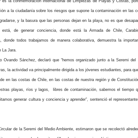
y es la conmemoración internacional de Limpiezas de Playas y Costas, por
ión a la ciudadanía sobre los riesgos que supone la contaminación en las c
gradarse, y la basura que las personas dejan en la playa, no es que desapa
 está, de generar conciencia, donde está la Armada de Chile, Carabi
a, donde todos trabajamos de manera colaborativa, demuestra la importa
e La Jara.
igo Ovando Sánchez, declaró que “hemos organizado junto a la Seremi del
as, la actividad va principalmente dirigida a los jóvenes estudiantes, para que
ede en las costas de Chile, en las costas de nuestra región y de Constitució
estras playas, ríos y lagos, libres de contaminación, sabemos el tiempo 
tamos generar cultura y conciencia y aprender”, sentenció el representante
ircular de la Seremi del Medio Ambiente, estimaron que se recolectó alrede