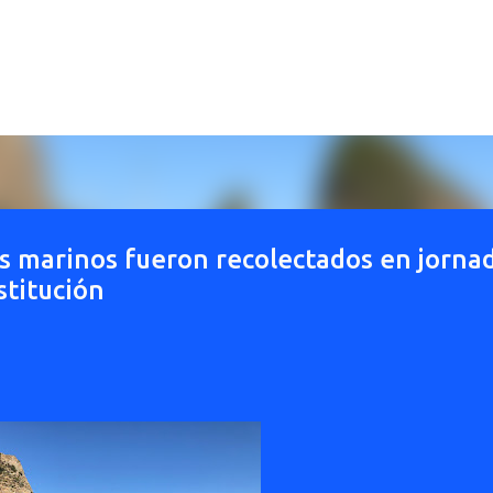
Ir al contenido principal
os marinos fueron recolectados en jorna
stitución