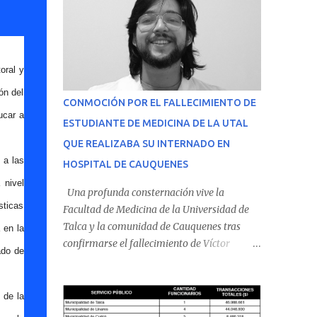
oral y
ón del
CONMOCIÓN POR EL FALLECIMIENTO DE
ucar a
ESTUDIANTE DE MEDICINA DE LA UTAL
QUE REALIZABA SU INTERNADO EN
 a las
HOSPITAL DE CAUQUENES
 nivel
Una profunda consternación vive la
sticas
Facultad de Medicina de la Universidad de
Talca y la comunidad de Cauquenes tras
 en la
confirmarse el fallecimiento de Víctor
ado de
Villena Pavez, estudiante de medicina que
realizaba su internado en el Hospital de
Cauquenes. De acuerdo con los antecedentes
 de la
conocidos, el joven se presentó a cumplir su