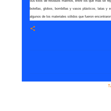
500 kilos de residuos marinos, entre los que más se repi
botellas, globos, bombillas y vasos plásticos, latas y
algunos de los materiales sólidos que fueron encontraron
C
o
m
e
n
T
t
a
r