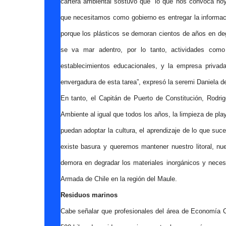
cartera ambiental sostuvo que “lo que nos convoca ho
que necesitamos como gobierno es entregar la informac
porque los plásticos se demoran cientos de años en de
se va mar adentro, por lo tanto, actividades como
establecimientos educacionales, y la empresa privad
envergadura de esta tarea”, expresó la seremi Daniela d
En tanto, el Capitán de Puerto de Constitución, Rodr
Ambiente al igual que todos los años, la limpieza de play
puedan adoptar la cultura, el aprendizaje de lo que suc
existe basura y queremos mantener nuestro litoral, nu
demora en degradar los materiales inorgánicos y necesi
Armada de Chile en la región del Maule.
Residuos marinos
Cabe señalar que profesionales del área de Economía C