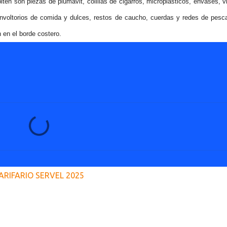
ten son piezas de plumavit, colillas de cigarros, microplásticos, envases, vi
 envoltorios de comida y dulces, restos de caucho, cuerdas y redes de pesc
 en el borde costero.
ARIFARIO SERVEL 2025