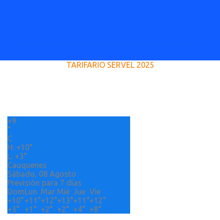
C
o
m
e
TARIFARIO SERVEL 2025
n
t
a
r
+
9
i
°
o
C
H:
+
10°
s
L:
+
3°
Cauquenes
Sábado, 08 Agosto
Previsión para 7 días
Dom
Lun
Mar
Mié
Jue
Vie
+
10°
+
11°
+
12°
+
13°
+
11°
+
12°
+
3°
+
1°
+
2°
+
2°
+
4°
+
8°