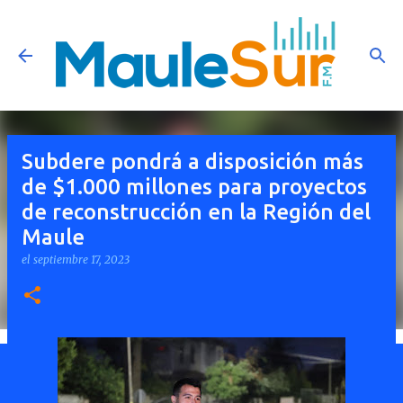
Ir al contenido principal
Subdere pondrá a disposición más
de $1.000 millones para proyectos
de reconstrucción en la Región del
Maule
el
septiembre 17, 2023