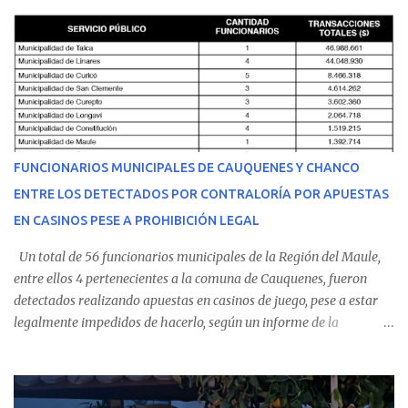
cumplir su jornada en el recinto asistencial manifestando
malestares físicos. Dada la complejidad de su estado de salud, el
equipo médico determinó su traslado de urgencia al Hospital
Regional de Talca y dado la urgencia la ambulancia partió hacia
Talca con escolta de Carabineros. En medio del traslado, el
estudiante de medicina de 25 años, se agravó y pese a los esfuerzos
del personal de emergencia terminó falleciendo, sin alcanzar a
recibir atención especializada en el centro de destino. Apenas se
FUNCIONARIOS MUNICIPALES DE CAUQUENES Y CHANCO
conoció la gravedad de su condición, sus padres —residentes en
ENTRE LOS DETECTADOS POR CONTRALORÍA POR APUESTAS
Villarrica— se trasladaron a Cauquenes con la esperanza de una
EN CASINOS PESE A PROHIBICIÓN LEGAL
evolución favorable. No obstante, alrededo...
Un total de 56 funcionarios municipales de la Región del Maule,
entre ellos 4 pertenecientes a la comuna de Cauquenes, fueron
detectados realizando apuestas en casinos de juego, pese a estar
legalmente impedidos de hacerlo, según un informe de la
Contraloría General de la República . Los antecedentes forman
parte del Consolidado de Información Circular (CIC) N° 20, el cual
estableció que estos funcionarios —quienes administran o