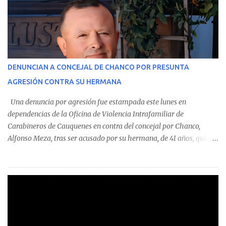
custodian fondos públicos— efectuaron transacciones por un
monto total de $116.075.918 entre enero de 2024 y junio de 2025.
En el detalle regional, se indica que en la comuna de Cauquenes se
identificó a cuatro funcionarios involucrados en este tipo de
operaciones. Asimismo, se precisa que uno de los casos
corresponde a un funcionario de la Municipalidad de Chanco,
DENUNCIAN A CONCEJAL DE CHANCO POR PRESUNTA
sumándose a otras comunas del Maule donde también se
AGRESIÓN CONTRA SU HERMANA
detectaron incumplimientos a la normativa vigente. El informe
precisa que la mayor cantidad de dinero apostado se registró en
Una denuncia por agresión fue estampada este lunes en
Talca, donde...
dependencias de la Oficina de Violencia Intrafamiliar de
Carabineros de Cauquenes en contra del concejal por Chanco,
Alfonso Meza, tras ser acusado por su hermana, de 41 años, quien
aseguró haber sido víctima de un violento episodio en un predio
agrícola familiar. Según consta en el parte policial, la denunciante
relató que los hechos ocurrieron cerca de las 11:30 horas en el
fundo San Baldomero, ubicado en el sector Dollimbuta, comuna de
Pelluhue. Allí, mientras se encontraba junto a su madre y su hijo
entregando recomendaciones a los trabajadores de la plantación
de frutillas, habría sostenido una discusión con su hermano, quien