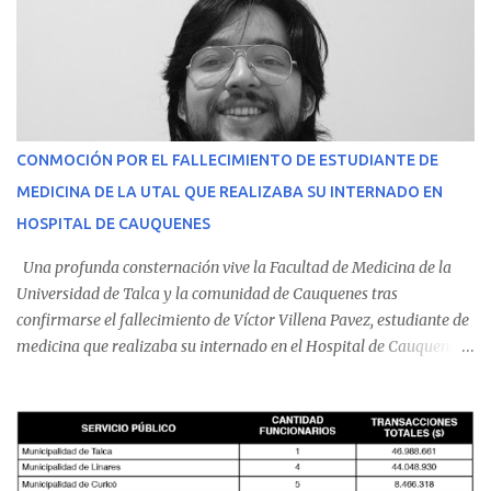
CONMOCIÓN POR EL FALLECIMIENTO DE ESTUDIANTE DE
MEDICINA DE LA UTAL QUE REALIZABA SU INTERNADO EN
HOSPITAL DE CAUQUENES
Una profunda consternación vive la Facultad de Medicina de la
Universidad de Talca y la comunidad de Cauquenes tras
confirmarse el fallecimiento de Víctor Villena Pavez, estudiante de
medicina que realizaba su internado en el Hospital de Cauquenes.
De acuerdo con los antecedentes conocidos, el joven se presentó a
cumplir su jornada en el recinto asistencial manifestando
malestares físicos. Dada la complejidad de su estado de salud, el
equipo médico determinó su traslado de urgencia al Hospital
Regional de Talca y dado la urgencia la ambulancia partió hacia