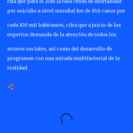
cita que para el 2016 la tasa cruda de mortalidad
por suicidio a nivel mundial fue de 10,6 casos por
cada 100 mil habitantes, cifra que a juicio de los
expertos demanda de la atención de todos los
actores sociales, así como del desarrollo de
programas con una mirada multifactorial de la
realidad.
C
o
m