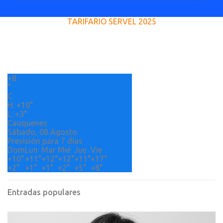
e
TARIFARIO SERVEL 2025
n
t
a
r
+
8
i
°
o
C
H:
+
10°
s
L:
+
3°
Cauquenes
Sábado, 08 Agosto
Previsión para 7 días
Dom
Lun
Mar
Mié
Jue
Vie
+
10°
+
11°
+
12°
+
12°
+
11°
+
17°
+
2°
+
1°
+
1°
+
2°
+
5°
+
8°
Entradas populares