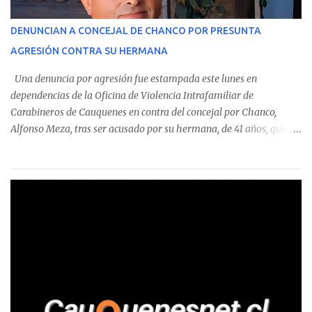
operaciones. Asimismo, se precisa que uno de los casos
corresponde a un funcionario de la Municipalidad de Chanco,
DENUNCIAN A CONCEJAL DE CHANCO POR PRESUNTA
sumándose a otras comunas del Maule donde también se
AGRESIÓN CONTRA SU HERMANA
detectaron incumplimientos a la normativa vigente. El informe
precisa que la mayor cantidad de dinero apostado se registró en
Una denuncia por agresión fue estampada este lunes en
Talca, donde...
dependencias de la Oficina de Violencia Intrafamiliar de
Carabineros de Cauquenes en contra del concejal por Chanco,
Alfonso Meza, tras ser acusado por su hermana, de 41 años, quien
aseguró haber sido víctima de un violento episodio en un predio
agrícola familiar. Según consta en el parte policial, la denunciante
relató que los hechos ocurrieron cerca de las 11:30 horas en el
fundo San Baldomero, ubicado en el sector Dollimbuta, comuna de
Pelluhue. Allí, mientras se encontraba junto a su madre y su hijo
entregando recomendaciones a los trabajadores de la plantación
de frutillas, habría sostenido una discusión con su hermano, quien
permanecía en el lugar a bordo de una camioneta. De acuerdo con
la declaración, tras recriminarle por intervenir con los
trabajadores, el edil descendió del vehículo y, en medio de la