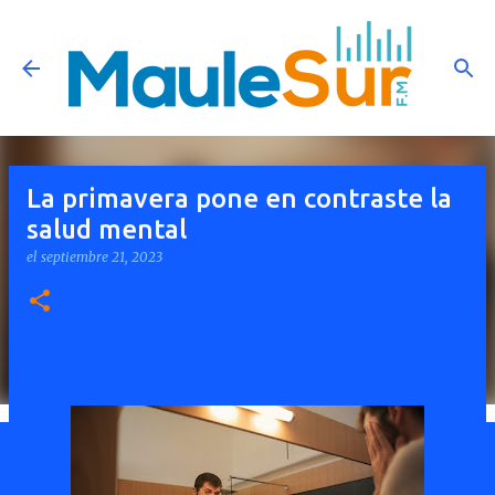
Ir al contenido principal
La primavera pone en contraste la
salud mental
el
septiembre 21, 2023