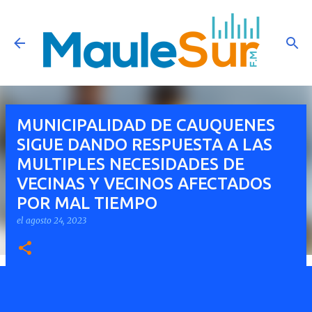
Ir al contenido principal
MUNICIPALIDAD DE CAUQUENES
SIGUE DANDO RESPUESTA A LAS
MULTIPLES NECESIDADES DE
VECINAS Y VECINOS AFECTADOS
POR MAL TIEMPO
el
agosto 24, 2023