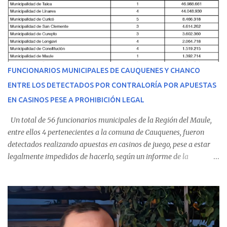
equipo médico determinó su traslado de urgencia al Hospital
Regional de Talca y dado la urgencia la ambulancia partió hacia
Talca con escolta de Carabineros. En medio del traslado, el
estudiante de medicina de 25 años, se agravó y pese a los esfuerzos
del personal de emergencia terminó falleciendo, sin alcanzar a
recibir atención especializada en el centro de destino. Apenas se
FUNCIONARIOS MUNICIPALES DE CAUQUENES Y CHANCO
conoció la gravedad de su condición, sus padres —residentes en
ENTRE LOS DETECTADOS POR CONTRALORÍA POR APUESTAS
Villarrica— se trasladaron a Cauquenes con la esperanza de una
EN CASINOS PESE A PROHIBICIÓN LEGAL
evolución favorable. No obstante, alrededo...
Un total de 56 funcionarios municipales de la Región del Maule,
entre ellos 4 pertenecientes a la comuna de Cauquenes, fueron
detectados realizando apuestas en casinos de juego, pese a estar
legalmente impedidos de hacerlo, según un informe de la
Contraloría General de la República . Los antecedentes forman
parte del Consolidado de Información Circular (CIC) N° 20, el cual
estableció que estos funcionarios —quienes administran o
custodian fondos públicos— efectuaron transacciones por un
monto total de $116.075.918 entre enero de 2024 y junio de 2025.