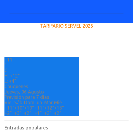
o
m
e
TARIFARIO SERVEL 2025
n
t
a
r
+
11
i
°
o
C
H:
+
12°
s
L:
+
4°
Cauquenes
Jueves, 06 Agosto
Previsión para 7 días
Vie
Sáb
Dom
Lun
Mar
Mié
+
11°
+
10°
+
10°
+
11°
+
12°
+
13°
+
2°
+
3°
+
2°
+
1°
+
2°
+
2°
Entradas populares