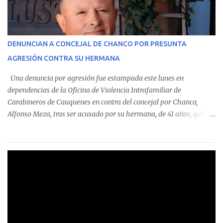
En el detalle regional, se indica que en la comuna de Cauquenes se
identificó a cuatro funcionarios involucrados en este tipo de
operaciones. Asimismo, se precisa que uno de los casos
corresponde a un funcionario de la Municipalidad de Chanco,
DENUNCIAN A CONCEJAL DE CHANCO POR PRESUNTA
sumándose a otras comunas del Maule donde también se
AGRESIÓN CONTRA SU HERMANA
detectaron incumplimientos a la normativa vigente. El informe
precisa que la mayor cantidad de dinero apostado se registró en
Una denuncia por agresión fue estampada este lunes en
Talca, donde...
dependencias de la Oficina de Violencia Intrafamiliar de
Carabineros de Cauquenes en contra del concejal por Chanco,
Alfonso Meza, tras ser acusado por su hermana, de 41 años, quien
aseguró haber sido víctima de un violento episodio en un predio
agrícola familiar. Según consta en el parte policial, la denunciante
relató que los hechos ocurrieron cerca de las 11:30 horas en el
fundo San Baldomero, ubicado en el sector Dollimbuta, comuna de
Pelluhue. Allí, mientras se encontraba junto a su madre y su hijo
entregando recomendaciones a los trabajadores de la plantación
de frutillas, habría sostenido una discusión con su hermano, quien
permanecía en el lugar a bordo de una camioneta. De acuerdo con
la declaración, tras recriminarle por intervenir con los