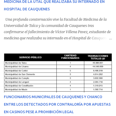
MEDICINA DE LA UTAL QUE REALIZABA SU INTERNADO EN
HOSPITAL DE CAUQUENES
Una profunda consternación vive la Facultad de Medicina de la
Universidad de Talca y la comunidad de Cauquenes tras
confirmarse el fallecimiento de Víctor Villena Pavez, estudiante de
medicina que realizaba su internado en el Hospital de Cauquenes.
De acuerdo con los antecedentes conocidos, el joven se presentó a
cumplir su jornada en el recinto asistencial manifestando
malestares físicos. Dada la complejidad de su estado de salud, el
equipo médico determinó su traslado de urgencia al Hospital
Regional de Talca y dado la urgencia la ambulancia partió hacia
Talca con escolta de Carabineros. En medio del traslado, el
estudiante de medicina de 25 años, se agravó y pese a los esfuerzos
del personal de emergencia terminó falleciendo, sin alcanzar a
recibir atención especializada en el centro de destino. Apenas se
FUNCIONARIOS MUNICIPALES DE CAUQUENES Y CHANCO
conoció la gravedad de su condición, sus padres —residentes en
ENTRE LOS DETECTADOS POR CONTRALORÍA POR APUESTAS
Villarrica— se trasladaron a Cauquenes con la esperanza de una
EN CASINOS PESE A PROHIBICIÓN LEGAL
evolución favorable. No obstante, alrededo...