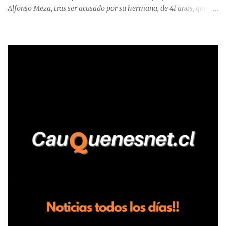
Alfonso Meza, tras ser acusado por su hermana, de 41 años, quien
aseguró haber sido víctima de un violento episodio en un predio
agrícola familiar. Según consta en el parte policial, la denunciante
relató que los hechos ocurrieron cerca de las 11:30 horas en el
fundo San Baldomero, ubicado en el sector Dollimbuta, comuna de
Pelluhue. Allí, mientras se encontraba junto a su madre y su hijo
entregando recomendaciones a los trabajadores de la plantación
de frutillas, habría sostenido una discusión con su hermano, quien
permanecía en el lugar a bordo de una camioneta. De acuerdo con
la declaración, tras recriminarle por intervenir con los
trabajadores, el edil descendió del vehículo y, en medio de la
confrontación, la habría tomado de los hombros, empujado al
suelo y agredido con golpes de pies y manos, mientr...