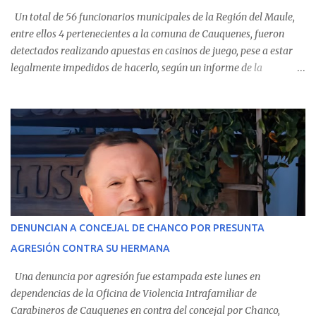
Un total de 56 funcionarios municipales de la Región del Maule,
entre ellos 4 pertenecientes a la comuna de Cauquenes, fueron
detectados realizando apuestas en casinos de juego, pese a estar
legalmente impedidos de hacerlo, según un informe de la
Contraloría General de la República . Los antecedentes forman
parte del Consolidado de Información Circular (CIC) N° 20, el cual
estableció que estos funcionarios —quienes administran o
custodian fondos públicos— efectuaron transacciones por un
monto total de $116.075.918 entre enero de 2024 y junio de 2025.
En el detalle regional, se indica que en la comuna de Cauquenes se
identificó a cuatro funcionarios involucrados en este tipo de
operaciones. Asimismo, se precisa que uno de los casos
corresponde a un funcionario de la Municipalidad de Chanco,
DENUNCIAN A CONCEJAL DE CHANCO POR PRESUNTA
sumándose a otras comunas del Maule donde también se
AGRESIÓN CONTRA SU HERMANA
detectaron incumplimientos a la normativa vigente. El informe
precisa que la mayor cantidad de dinero apostado se registró en
Una denuncia por agresión fue estampada este lunes en
Talca, donde...
dependencias de la Oficina de Violencia Intrafamiliar de
Carabineros de Cauquenes en contra del concejal por Chanco,