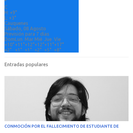
°
o
C
H:
+
9°
s
L:
+
3°
Cauquenes
Sábado, 08 Agosto
Previsión para 7 días
Dom
Lun
Mar
Mié
Jue
Vie
+
10°
+
11°
+
12°
+
12°
+
11°
+
17°
+
2°
+
1°
+
1°
+
2°
+
5°
+
8°
Entradas populares
CONMOCIÓN POR EL FALLECIMIENTO DE ESTUDIANTE DE