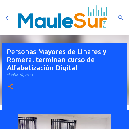
Ir al contenido principal
Personas Mayores de Linares y
Romeral terminan curso de
Alfabetización Digital
el
julio 26, 2023