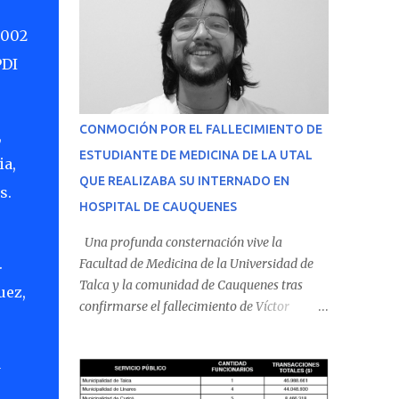
2002
PDI
CONMOCIÓN POR EL FALLECIMIENTO DE
,
ESTUDIANTE DE MEDICINA DE LA UTAL
ia,
QUE REALIZABA SU INTERNADO EN
s.
HOSPITAL DE CAUQUENES
Una profunda consternación vive la
.
Facultad de Medicina de la Universidad de
Talca y la comunidad de Cauquenes tras
uez,
confirmarse el fallecimiento de Víctor
Villena Pavez, estudiante de medicina que
realizaba su internado en el Hospital de
a
Cauquenes. De acuerdo con los antecedentes
conocidos, el joven se presentó a cumplir su