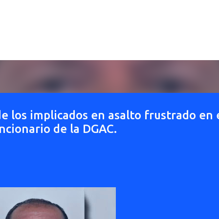
Ir al contenido principal
 los implicados en asalto frustrado en 
ncionario de la DGAC.