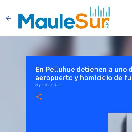
En Pelluhue detienen a uno de
aeropuerto y homicidio de fu
el
julio 27, 2023