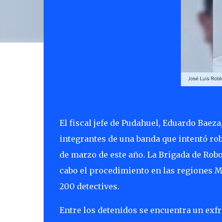
El fiscal jefe de Pudahuel, Eduardo Baeza
integrantes de una banda que intentó rob
de marzo de este año. La Brigada de Robos
cabo el procedimiento en las regiones M
200 detectives.
Entre los detenidos se encuentra un exfr