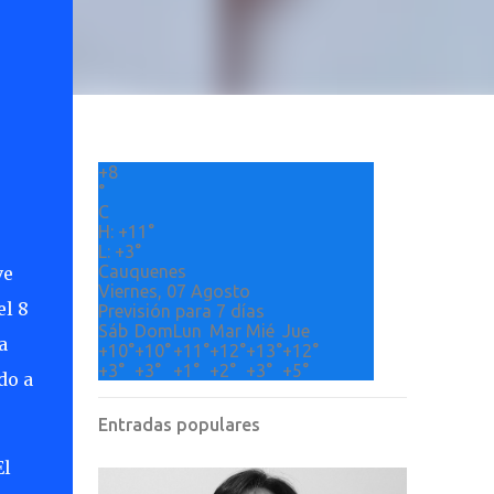
+
8
°
C
H:
+
11°
L:
+
3°
Cauquenes
ve
Viernes, 07 Agosto
el 8
Previsión para 7 días
Sáb
Dom
Lun
Mar
Mié
Jue
a
+
10°
+
10°
+
11°
+
12°
+
13°
+
12°
+
3°
+
3°
+
1°
+
2°
+
3°
+
5°
do a
Entradas populares
El