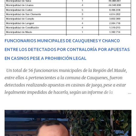
equipo médico determinó su traslado de urgencia al Hospital
Regional de Talca y dado la urgencia la ambulancia partió hacia
Talca con escolta de Carabineros. En medio del traslado, el
estudiante de medicina de 25 años, se agravó y pese a los esfuerzos
del personal de emergencia terminó falleciendo, sin alcanzar a
recibir atención especializada en el centro de destino. Apenas se
FUNCIONARIOS MUNICIPALES DE CAUQUENES Y CHANCO
conoció la gravedad de su condición, sus padres —residentes en
ENTRE LOS DETECTADOS POR CONTRALORÍA POR APUESTAS
Villarrica— se trasladaron a Cauquenes con la esperanza de una
EN CASINOS PESE A PROHIBICIÓN LEGAL
evolución favorable. No obstante, alrededo...
Un total de 56 funcionarios municipales de la Región del Maule,
entre ellos 4 pertenecientes a la comuna de Cauquenes, fueron
detectados realizando apuestas en casinos de juego, pese a estar
legalmente impedidos de hacerlo, según un informe de la
Contraloría General de la República . Los antecedentes forman
parte del Consolidado de Información Circular (CIC) N° 20, el cual
estableció que estos funcionarios —quienes administran o
custodian fondos públicos— efectuaron transacciones por un
monto total de $116.075.918 entre enero de 2024 y junio de 2025.