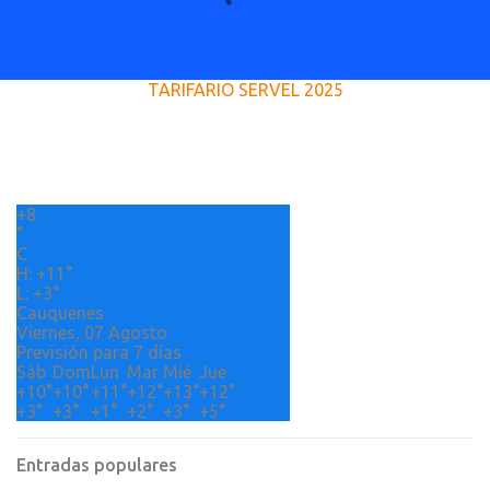
o
m
e
TARIFARIO SERVEL 2025
n
t
a
r
+
8
i
°
o
C
H:
+
11°
s
L:
+
3°
Cauquenes
Viernes, 07 Agosto
Previsión para 7 días
Sáb
Dom
Lun
Mar
Mié
Jue
+
10°
+
10°
+
11°
+
12°
+
13°
+
12°
+
3°
+
3°
+
1°
+
2°
+
3°
+
5°
Entradas populares