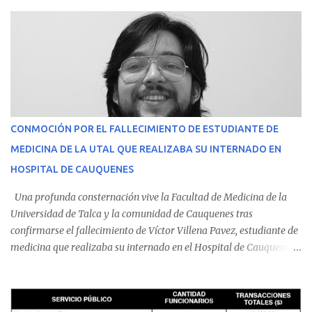
CONMOCIÓN POR EL FALLECIMIENTO DE ESTUDIANTE DE
MEDICINA DE LA UTAL QUE REALIZABA SU INTERNADO EN
HOSPITAL DE CAUQUENES
Una profunda consternación vive la Facultad de Medicina de la
Universidad de Talca y la comunidad de Cauquenes tras
confirmarse el fallecimiento de Víctor Villena Pavez, estudiante de
medicina que realizaba su internado en el Hospital de Cauquenes.
De acuerdo con los antecedentes conocidos, el joven se presentó a
cumplir su jornada en el recinto asistencial manifestando
malestares físicos. Dada la complejidad de su estado de salud, el