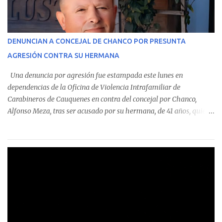
En el detalle regional, se indica que en la comuna de Cauquenes se
identificó a cuatro funcionarios involucrados en este tipo de
operaciones. Asimismo, se precisa que uno de los casos
corresponde a un funcionario de la Municipalidad de Chanco,
DENUNCIAN A CONCEJAL DE CHANCO POR PRESUNTA
sumándose a otras comunas del Maule donde también se
AGRESIÓN CONTRA SU HERMANA
detectaron incumplimientos a la normativa vigente. El informe
precisa que la mayor cantidad de dinero apostado se registró en
Una denuncia por agresión fue estampada este lunes en
Talca, donde...
dependencias de la Oficina de Violencia Intrafamiliar de
Carabineros de Cauquenes en contra del concejal por Chanco,
Alfonso Meza, tras ser acusado por su hermana, de 41 años, quien
aseguró haber sido víctima de un violento episodio en un predio
agrícola familiar. Según consta en el parte policial, la denunciante
relató que los hechos ocurrieron cerca de las 11:30 horas en el
fundo San Baldomero, ubicado en el sector Dollimbuta, comuna de
Pelluhue. Allí, mientras se encontraba junto a su madre y su hijo
entregando recomendaciones a los trabajadores de la plantación
de frutillas, habría sostenido una discusión con su hermano, quien
permanecía en el lugar a bordo de una camioneta. De acuerdo con
la declaración, tras recriminarle por intervenir con los