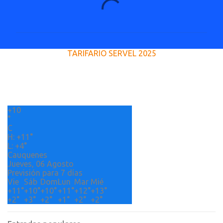
C
o
m
e
TARIFARIO SERVEL 2025
n
t
a
r
+
10
i
°
o
C
H:
+
11°
s
L:
+
4°
Cauquenes
Jueves, 06 Agosto
Previsión para 7 días
Vie
Sáb
Dom
Lun
Mar
Mié
+
11°
+
10°
+
10°
+
11°
+
12°
+
13°
+
2°
+
3°
+
2°
+
1°
+
2°
+
2°