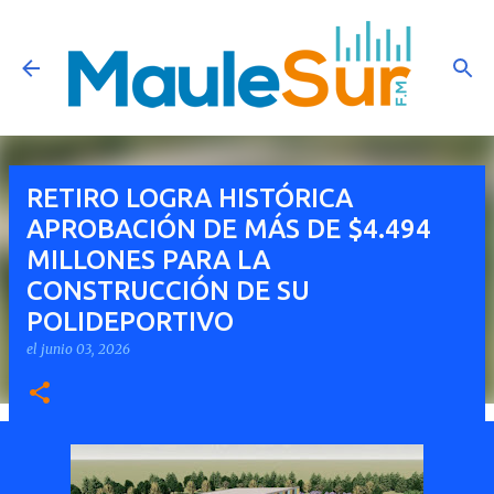
Ir al contenido principal
RETIRO LOGRA HISTÓRICA
APROBACIÓN DE MÁS DE $4.494
MILLONES PARA LA
CONSTRUCCIÓN DE SU
POLIDEPORTIVO
el
junio 03, 2026