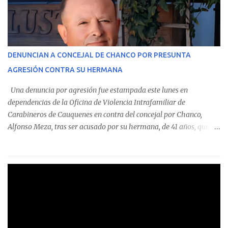
monto total de $116.075.918 entre enero de 2024 y junio de 2025.
En el detalle regional, se indica que en la comuna de Cauquenes se
identificó a cuatro funcionarios involucrados en este tipo de
operaciones. Asimismo, se precisa que uno de los casos
corresponde a un funcionario de la Municipalidad de Chanco,
DENUNCIAN A CONCEJAL DE CHANCO POR PRESUNTA
sumándose a otras comunas del Maule donde también se
AGRESIÓN CONTRA SU HERMANA
detectaron incumplimientos a la normativa vigente. El informe
precisa que la mayor cantidad de dinero apostado se registró en
Una denuncia por agresión fue estampada este lunes en
Talca, donde...
dependencias de la Oficina de Violencia Intrafamiliar de
Carabineros de Cauquenes en contra del concejal por Chanco,
Alfonso Meza, tras ser acusado por su hermana, de 41 años, quien
aseguró haber sido víctima de un violento episodio en un predio
agrícola familiar. Según consta en el parte policial, la denunciante
relató que los hechos ocurrieron cerca de las 11:30 horas en el
fundo San Baldomero, ubicado en el sector Dollimbuta, comuna de
Pelluhue. Allí, mientras se encontraba junto a su madre y su hijo
entregando recomendaciones a los trabajadores de la plantación
de frutillas, habría sostenido una discusión con su hermano, quien
permanecía en el lugar a bordo de una camioneta. De acuerdo con