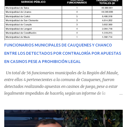
malestares físicos. Dada la complejidad de su estado de salud, el
equipo médico determinó su traslado de urgencia al Hospital
Regional de Talca y dado la urgencia la ambulancia partió hacia
Talca con escolta de Carabineros. En medio del traslado, el
estudiante de medicina de 25 años, se agravó y pese a los esfuerzos
del personal de emergencia terminó falleciendo, sin alcanzar a
recibir atención especializada en el centro de destino. Apenas se
FUNCIONARIOS MUNICIPALES DE CAUQUENES Y CHANCO
conoció la gravedad de su condición, sus padres —residentes en
ENTRE LOS DETECTADOS POR CONTRALORÍA POR APUESTAS
Villarrica— se trasladaron a Cauquenes con la esperanza de una
EN CASINOS PESE A PROHIBICIÓN LEGAL
evolución favorable. No obstante, alrededo...
Un total de 56 funcionarios municipales de la Región del Maule,
entre ellos 4 pertenecientes a la comuna de Cauquenes, fueron
detectados realizando apuestas en casinos de juego, pese a estar
legalmente impedidos de hacerlo, según un informe de la
Contraloría General de la República . Los antecedentes forman
parte del Consolidado de Información Circular (CIC) N° 20, el cual
estableció que estos funcionarios —quienes administran o
custodian fondos públicos— efectuaron transacciones por un